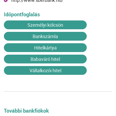
http://www.sberbank.hu/
Időpontfoglalás
Személyi kölcsön
Bankszámla
Hitelkártya
Babaváró hitel
Vállalkozói hitel
További bankfiókok