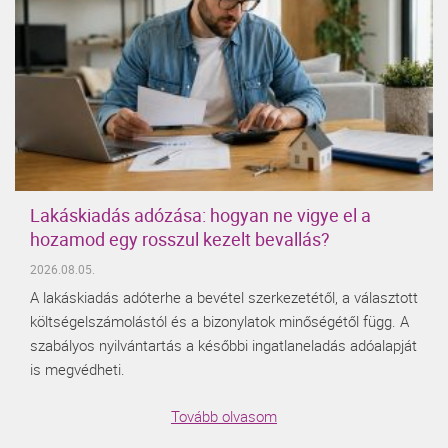
Lakáskiadás adózása: hogyan ne vigye el a
hozamod egy rosszul kezelt bevallás?
2026.08.05.
A lakáskiadás adóterhe a bevétel szerkezetétől, a választott
költségelszámolástól és a bizonylatok minőségétől függ. A
szabályos nyilvántartás a későbbi ingatlaneladás adóalapját
is megvédheti.
Tovább olvasom