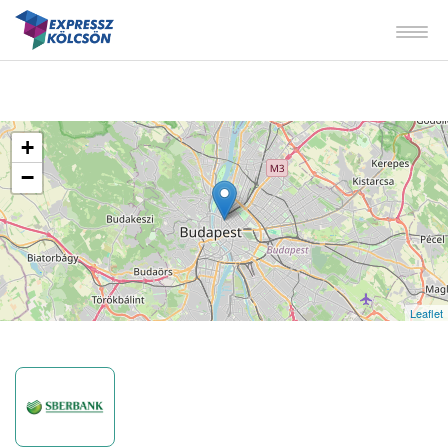
+
−
Leaflet