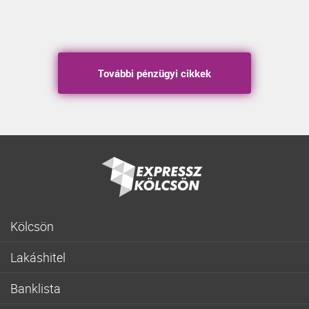
További pénzügyi cikkek
Kölcsön
Gyorskölcsön
Lakáshitel
Fogyasztóbarát személyi hitel
Lakásvásárlás
Lakásfelújítási személyi kölcsön
Banklista
Fogyasztóbarát lakáshitel
Hitelkiváltás
CIB