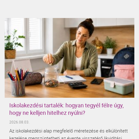
Iskolakezdési tartalék: hogyan tegyél félre úgy,
hogy ne kelljen hitelhez nyúlni?
2026.08.03.
Az iskolakezdési alap megfelelő méretezése és elkülönített
kezelése megszüntetheti az évente visszatérő likviditási