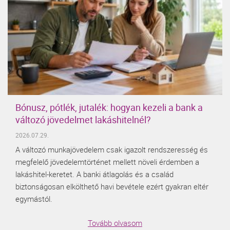
Bónusz, pótlék, jutalék: hogyan kezeli a bank a
változó jövedelmet lakáshitelnél?
2026.07.29.
A változó munkajövedelem csak igazolt rendszeresség és
megfelelő jövedelemtörténet mellett növeli érdemben a
lakáshitel-keretet. A banki átlagolás és a család
biztonságosan elkölthető havi bevétele ezért gyakran eltér
egymástól.
Tovább olvasom