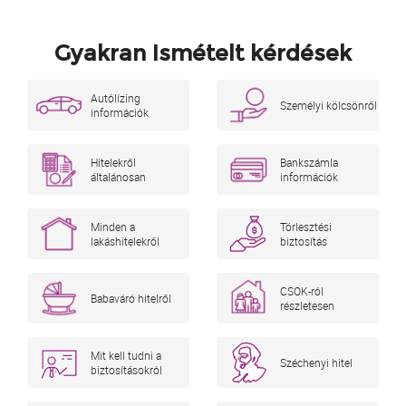
Gyakran Ismételt kérdések
Autólízing
Személyi kölcsönről
információk
Hitelekről
Bankszámla
általánosan
információk
Minden a
Törlesztési
lakáshitelekről
biztosítás
CSOK-ról
Babaváró hitelről
részletesen
Mit kell tudni a
Széchenyi hitel
biztosításokról