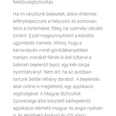
felelősségbiztosítás.
Ha mi okoztunk balesetet, akkor érdemes
lefényképezzünk a helyszínt, és pontosan
leírni a történteket, főleg, ha személyi sérülés
történt. Ezzel megkönnyíthető a későbbi
ügyintézés menete. Ahhoz, hogy a
kárrendezés minél gördülékenyebben
menjen, mindkét félnek ki kell töltenie a
baleseti bejelentő lapot, egy kék-sárga
nyomtatványt. Nem árt, ha az autóban
tartunk belőle néhány darabot. A bejelentés
akár online is megtehető, egy applikáció
segítségével. A Magyar Biztosítók
Szövetsége által készített kárbejelentő
applikáció elérhető magyar és angol nyelven
is, és letölthető Android és iOS alapú