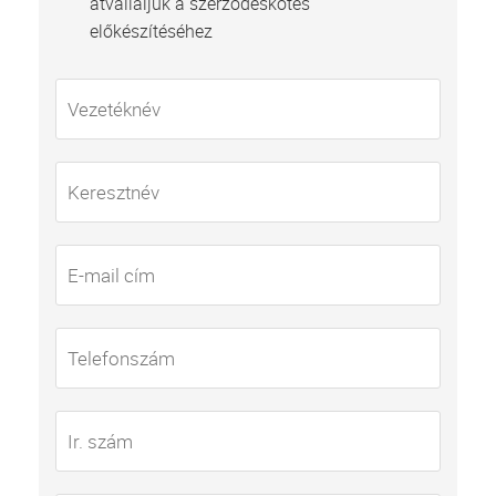
átvállaljuk a szerződéskötés
előkészítéséhez