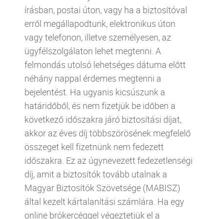
írásban, postai úton, vagy ha a biztosítóval
erről megállapodtunk, elektronikus úton
vagy telefonon, illetve személyesen, az
ügyfélszolgálaton lehet megtenni. A
felmondás utolsó lehetséges dátuma előtt
néhány nappal érdemes megtenni a
bejelentést. Ha ugyanis kicsúszunk a
határidőből, és nem fizetjük be időben a
következő időszakra járó biztosítási díjat,
akkor az éves díj többszörösének megfelelő
összeget kell fizetnünk nem fedezett
időszakra. Ez az úgynevezett fedezetlenségi
díj, amit a biztosítók tovább utalnak a
Magyar Biztosítók Szövetsége (MABISZ)
által kezelt kártalanítási számlára. Ha egy
online brókercéggel végeztetjük el a