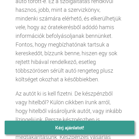
autó törött-e. Ez a szolgáltatás rendkívül
hasznos, jobb, mint a szervizkönyv,
mindenki számára elérhető, és elkerülhetjük
vele, hogy az óratekerésből adódó hamis
információk befolyásoljanak bennünket.
Fontos, hogy megbízhatónak tartsuk a
kereskedőt, bízzunk benne, hiszen egy sok
rejtett hibával rendelkező, esetleg
többszörösen sérült autó rengeteg plusz
költséget okozhat a későbbiekben.
Az autót ki is kell fizetni. De készpénzből
vagy hitelből? Külön cikkben írunk arról,
hogy hitelből vásároljunk autót, vagy inkább
lízingeljünk. Persze készpénzben is
fizethetjük az autó vételárát, ha van elég
Kérj ajánlatot!
Kérj ajánlatot!
megtakarításunk. Készpénzes vásárlás