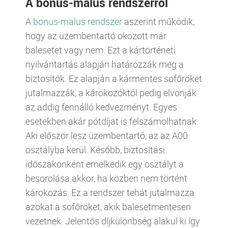
A bonus-malus rendszerről
A
bonus-malus rendszer
aszerint működik,
hogy az üzembentartó okozott már
balesetet vagy nem. Ezt a kártörténeti
nyilvántartás alapján határozzák meg a
biztosítók. Ez alapján a kármentes sofőröket
jutalmazzák, a károkozóktól pedig elvonják
az addig fennálló kedvezményt. Egyes
esetekben akár pótdíjat is felszámolhatnak.
Aki először lesz üzembentartó, az az A00
osztályba kerül. Később, biztosítási
időszakonként emelkedik egy osztályt a
besorolása akkor, ha közben nem történt
károkozás. Ez a rendszer tehát jutalmazza
azokat a sofőröket, akik balesetmentesen
vezetnek. Jelentős díjkülönbség alakul ki így