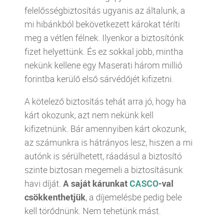
felelősségbiztosítás ugyanis az általunk, a
mi hibánkból bekövetkezett károkat téríti
meg a vétlen félnek. Ilyenkor a biztosítónk
fizet helyettünk. És ez sokkal jobb, mintha
nekünk kellene egy Maserati három millió
forintba kerülő első sárvédőjét kifizetni.
A kötelező biztosítás tehát arra jó, hogy ha
kárt okozunk, azt nem nekünk kell
kifizetnünk. Bár amennyiben kárt okozunk,
az számunkra is hátrányos lesz, hiszen a mi
autónk is sérülhetett, ráadásul a biztosító
szinte biztosan megemeli a biztosításunk
havi díját.
A saját kárunkat
CASCO
-val
csökkenthetjük
, a díjemelésbe pedig bele
kell törődnünk. Nem tehetünk mást.