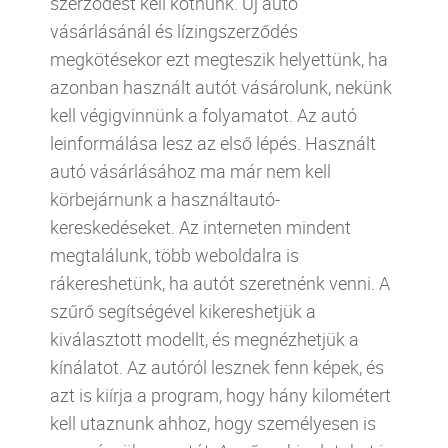
szerződést kell kötnünk. Új autó
vásárlásánál és lízingszerződés
megkötésekor ezt megteszik helyettünk, ha
azonban használt autót vásárolunk, nekünk
kell végigvinnünk a folyamatot. Az autó
leinformálása lesz az első lépés. Használt
autó vásárlásához ma már nem kell
körbejárnunk a használtautó-
kereskedéseket. Az interneten mindent
megtalálunk, több weboldalra is
rákereshetünk, ha autót szeretnénk venni. A
szűrő segítségével kikereshetjük a
kiválasztott modellt, és megnézhetjük a
kínálatot. Az autóról lesznek fenn képek, és
azt is kiírja a program, hogy hány kilométert
kell utaznunk ahhoz, hogy személyesen is