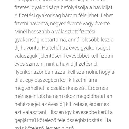
fizetési gyakorisága befolyásolja a havidíjat.
A fizetési gyakoriság három féle lehet. Lehet
fizetni havonta, negyedévente vagy évente.
Minél hosszabb a választott fizetési
gyakoriság időtartama, annál olcsóbb lesz a
díj havonta. Ha tehát az éves gyakoriságot
választjuk, jelentősen kevesebbet kell fizetni
éves szinten, mint a havi díjfizetésnél.
Ilyenkor azonban azzal kell számolni, hogy a
díjat egy összegben kell kifizetni, ami
megterhelheti a családi kasszát. Érdemes
mérlegelni, és ha nem okoz megoldhatatlan
nehézséget az éves díj kifizetése, érdemes
azt választani. Hiszen így kevesebbe kerül a
gépjármű kötelező felelősségbiztosítás. Ha
már kötelező, legyen olcsó.