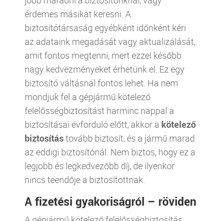
jobb maradni a biztosítónknál, vagy
érdemes másikat keresni. A
biztosítótársaság egyébként időnként kéri
az adataink megadását vagy aktualizálását,
amit fontos megtenni, mert ezzel később
nagy kedvezményeket érhetünk el. Ez egy
biztosító váltásnál fontos lehet. Ha nem
mondjuk fel a gépjármű kötelező
felelősségbiztosítást harminc nappal a
biztosításai évforduló előtt, akkor a
kötelező
biztosítás
tovább biztosít, és a jármű marad
az eddigi biztosítónál. Nem biztos, hogy ez a
legjobb és legkedvezőbb díj, de ilyenkor
nincs teendője a biztosítottnak.
A fizetési gyakoriságról – röviden
A gépjármű kötelező felelősségbiztosítás