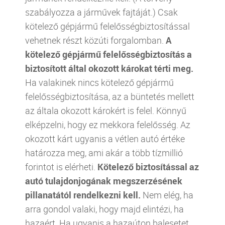
szabályozza a járművek fajtáját.) Csak
kötelező gépjármű felelősségbiztosítással
vehetnek részt közúti forgalomban.
A
kötelező gépjármű felelősségbiztosítás a
biztosított által okozott károkat térti meg.
Ha valakinek nincs kötelező gépjármű
felelősségbiztosítása, az a büntetés mellett
az általa okozott károkért is felel. Könnyű
elképzelni, hogy ez mekkora felelősség. Az
okozott kárt ugyanis a vétlen autó értéke
határozza meg, ami akár a több tízmillió
forintot is elérheti.
Kötelező biztosítással
az
autó tulajdonjogának megszerzésének
pillanatától rendelkezni kell.
Nem elég, ha
arra gondol valaki, hogy majd elintézi, ha
hazaért. Ha ugyanis a hazaúton balesetet