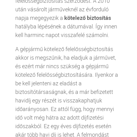
felelősségbiztosítás szerződést. A 2010
után vásárolt járműveknél az évforduló
napja megegyezik a
kötelező biztosítás
hatályba lépésének a dátumával. Így innen
kell harminc napot visszafelé számolni.
A gépjármű kötelező felelősségbiztosítás
akkor is megszűnik, ha eladjuk a járművet,
és ezért már nincs szükség a gépjármű
kötelező felelősségbiztosítására. Ilyenkor a
be kell jelenteni az eladást a
biztosítótársaságnak, és a már befizetett
havidíj egy részét is visszakaphatjuk
időarányosan. Ez attól függ, hogy mennyi
idő volt még hátra az adott díjfizetési
időszakból. Ez egy éves díjfizetés esetén
akár több havi díj is lehet. A felmondást