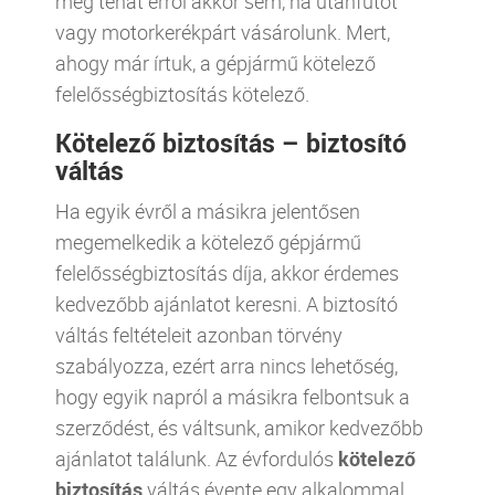
meg tehát erről akkor sem, ha utánfutót
vagy motorkerékpárt vásárolunk. Mert,
ahogy már írtuk, a gépjármű kötelező
felelősségbiztosítás kötelező.
Kötelező biztosítás – biztosító
váltás
Ha egyik évről a másikra jelentősen
megemelkedik a kötelező gépjármű
felelősségbiztosítás díja, akkor érdemes
kedvezőbb ajánlatot keresni. A biztosító
váltás feltételeit azonban törvény
szabályozza, ezért arra nincs lehetőség,
hogy egyik napról a másikra felbontsuk a
szerződést, és váltsunk, amikor kedvezőbb
ajánlatot találunk. Az évfordulós
kötelező
biztosítás
váltás évente egy alkalommal