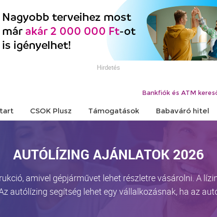
Hirdetés
Bankfiók és ATM keres
tart
CSOK Plusz
Támogatások
Babaváró hitel
AUTÓLÍZING AJÁNLATOK 2026
trukció, amivel gépjárművet lehet részletre vásárolni. A lí
Az autólízing segítség lehet egy vállalkozásnak, ha az autó