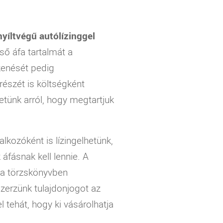
nyíltvégű autólízinggel
eső áfa tartalmát a
kenését pedig
részét is költségként
etünk arról, hogy megtartjuk
lalkozóként is lízingelhetünk,
áfásnak kell lennie. A
g a törzskönyvben
zerzünk tulajdonjogot az
l tehát, hogy ki vásárolhatja