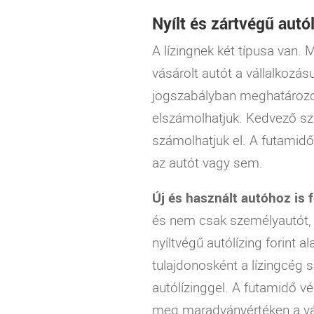
Nyílt és zártvégű autó
A lízingnek két típusa van. 
vásárolt autót a vállalkozásu
jogszabályban meghatározott
elszámolhatjuk. Kedvező sza
számolhatjuk el. A futamidő
az autót vagy sem.
Új és használt autóhoz is 
és nem csak személyautót, mo
nyíltvégű autólízing forint
tulajdonosként a lízingcég 
autólízinggel. A futamidő vég
meg maradványértéken a válla