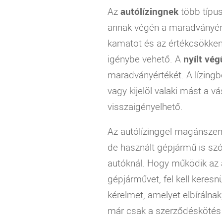
Az
autólízingnek
több típu
annak végén a maradványérté
kamatot és az értékcsökkené
igénybe vehető. A
nyílt vég
maradványértékét. A lízingb
vagy kijelöl valaki mást a vá
visszaigényelhető.
Az autólízinggel magánszemé
de használt gépjármű is szó
autóknál. Hogy működik az a
gépjárművet, fel kell keresn
kérelmet, amelyet elbírálnak,
már csak a szerződéskötés 