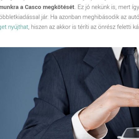
ámunkra a Casco megkötését
. Ez jó nekünk is, mert 
többletkiadással jár. Ha azonban meghibásodik az autó
et nyújthat
, hiszen az akkor is téríti az önrész feletti 