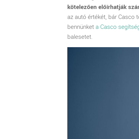
kötelezően előírhatják sz
az autó értékét, bár Casco 
bennünket
a Casco segítség
balesetet.