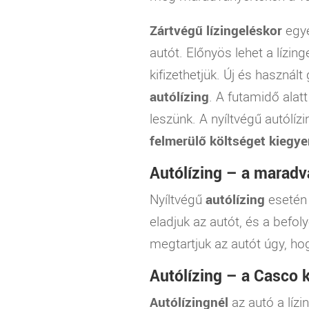
Zártvégű lízingeléskor
egyé
autót. Előnyös lehet a lízing
kifizethetjük. Új és használ
autólízing
. A futamidő alat
leszünk. A nyíltvégű autólí
felmerülő költséget kiegye
Autólízing – a maradv
Nyíltvégű
autólízing
esetén 
eladjuk az autót, és a befol
megtartjuk az autót úgy, ho
Autólízing – a Casco 
Autólízingnél
az autó a lízi