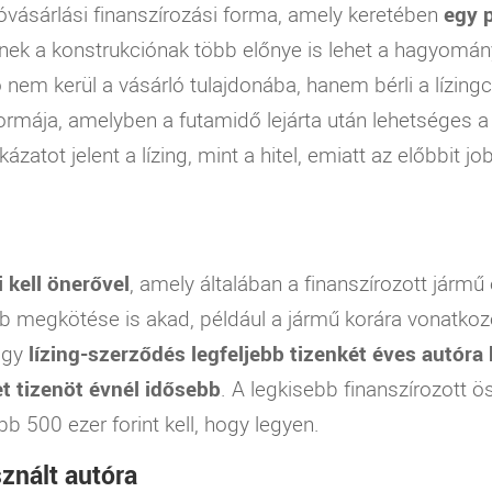
óvásárlási finanszírozási forma, amely keretében
egy 
ek a konstrukciónak több előnye is lehet a hagyomán
ó nem kerül a vásárló tulajdonába, hanem bérli a lízing
formája, amelyben a futamidő lejárta után lehetséges 
zatot jelent a lízing, mint a hitel, emiatt az előbbit job
 kell önerővel
, amely általában a finanszírozott jármű
b megkötése is akad, például a jármű korára vonatkozó
ogy
lízing-szerződés legfeljebb tizenkét éves autóra
et tizenöt évnél idősebb
. A legkisebb finanszírozott ö
bb 500 ezer forint kell, hogy legyen.
sznált autóra