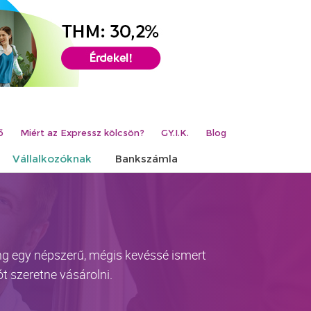
ő
Miért az Expressz kölcsön?
GY.I.K.
Blog
Vállalkozóknak
Bankszámla
zing egy népszerű, mégis kevéssé ismert
t szeretne vásárolni.