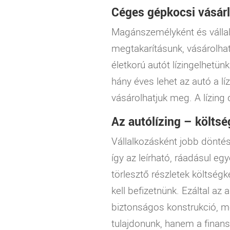
Céges gépkocsi vásárl
Magánszemélyként és vállal
megtakarításunk, vásárolhatu
életkorú autót lízingelhetünk
hány éves lehet az autó a líz
vásárolhatjuk meg. A lízing 
Az autólízing – költsé
Vállalkozásként jobb döntés l
így az leírható, ráadásul e
törlesztő részletek költség
kell befizetnünk. Ezáltal a
biztonságos konstrukció, me
tulajdonunk, hanem a finans