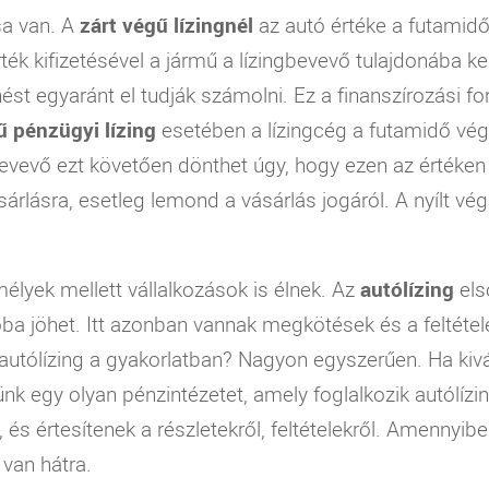
sa van. A
zárt végű lízingnél
az autó értéke a futamidő 
k kifizetésével a jármű a lízingbevevő tulajdonába ker
st egyaránt el tudják számolni. Ez a finanszírozási fo
ű pénzügyi lízing
esetében a lízingcég a futamidő vé
evevő ezt követően dönthet úgy, hogy ezen az értéken
sárlásra, esetleg lemond a vásárlás jogáról. A nyílt vég
lyek mellett vállalkozások is élnek. Az
autólízing
els
ba jöhet. Itt azonban vannak megkötések és a feltétele
utólízing a gyakorlatban? Nagyon egyszerűen. Ha kivá
ünk egy olyan pénzintézetet, amely foglalkozik autólízin
 és értesítenek a részletekről, feltételekről. Amennyiben
van hátra.