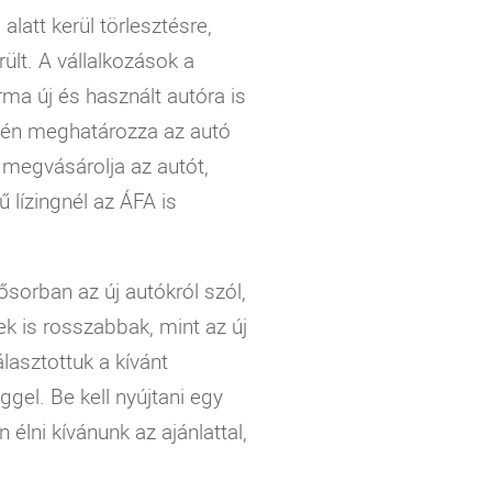
alatt kerül törlesztésre,
ült. A vállalkozások a
rma új és használt autóra is
gén meghatározza az autó
 megvásárolja az autót,
ű lízingnél az ÁFA is
ősorban az új autókról szól,
k is rosszabbak, mint az új
lasztottuk a kívánt
ggel. Be kell nyújtani egy
 élni kívánunk az ajánlattal,