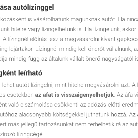
ása autólízinggel
kozásként is vásárolhatunk magunknak autót. Ha ninc
nk hitelre vagy lízingelhetünk is. Ha lízingelünk, akk
. A lízingnél előírás lesz a megvásárolni kívánt gépkocs
ing lejártakor. Lízingnél mindig kell önerőt vállalnunk, a
díja mindig függ az általunk vállalt önerő nagyságától i
gként leírható
ehet autót lízingelni, mint hitelre megvásárolni azt. A 
gyes esetekben
az áfát is visszaigényelhetjük
. Az áfa 
ként való elszámolása csökkenti az adózás előtti ered
z autóhoz alacsonyabb költségekkel juthatunk hozzá. Az
rt más jellegű tartozásunkat nem terhelhetik rá az au
zírozó lízingcégé.