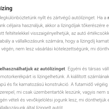
lízing
Megkülönböztetünk nyílt és zártvégű autólízinget. Ha a
nk céljaira használjuk, akkor a lízingdíjak tőkerészére 
 feltételekkel visszaigényelhetjük, az autó értékcsök
bály a vállalkozásunk számára, hogy a lízingdíj kamat
 végén, nem lesz vásárlási kötelezettségünk, mi dönth
felhasználhatjuk az
autólízinget
. Egyéni és társas vál
torkerékpárt is lízingelhetünk. A kiállított számlának 
 alapú és fix kamatozású konstrukció. A futamidő végéi
szerepel, mi csak üzembentartók leszünk, vagyis nem s
én vételi és vevőkijelölési jogunk lesz, mi dönthetjük e
lkozásunk által lízingelt autót.