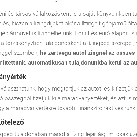
ni és társas vállalkozásként is a saját könyveinkben tart
elés, hiszen a lízingdíjakat akár a lízingelt gépjármű ál
t gépjárművet is lízingelhetünk. Forint és euró alapon is
t a törzskönyvben tulajdonosként a lízingcég szerepel
zinggel szemben,
ha zártvégű autólízingnél az összes 
nlítettünk, automatikusan tulajdonunkba kerül az au
ányérték
választhatunk, hogy megtartjuk az autót, és kifizetjük
yó összegből fizetjük ki a maradványértéket, és azt is
gy a maradványértékre további finanszírozást veszünk
kötelező
ngcég tulajdonában marad a lízing lejártáig, mi csak ü