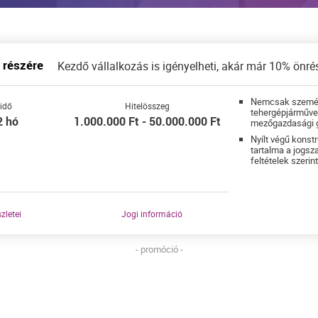
 részére
Kezdő vállalkozás is igényelheti, akár már 10% önré
Nemcsak személ
idő
Hitelösszeg
tehergépjárművek
2 hó
1.000.000 Ft - 50.000.000 Ft
mezőgazdasági g
Nyílt végű konstr
tartalma a jogs
feltételek szerin
szletei
Jogi információ
- promóció -