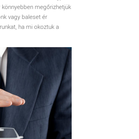
így könnyebben megőrizhetjük
nk vagy baleset ér
kárunkat, ha mi okoztuk a