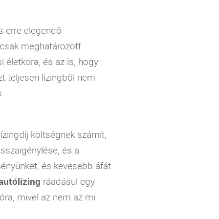
s erre elegendő
or csak meghatározott
i életkora, és az is, hogy
zt teljesen lízingből nem
s.
lízingdíj költségnek számít,
visszaigénylése, és a
ményünket, és kevesebb áfát
autólízing
ráadásul egy
tóra, mivel az nem az mi