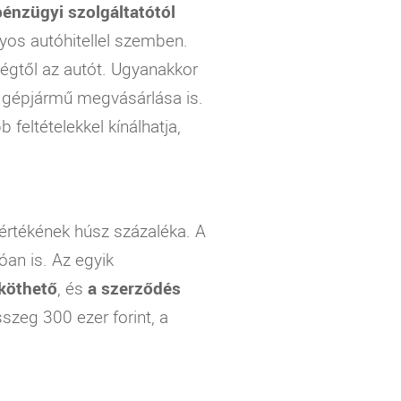
pénzügyi szolgáltatótól
yos autóhitellel szemben.
cégtől az autót. Ugyanakkor
a gépjármű megvásárlása is.
b feltételekkel kínálhatja,
 értékének húsz százaléka. A
an is. Az egyik
 köthető
, és
a szerződés
sszeg 300 ezer forint, a