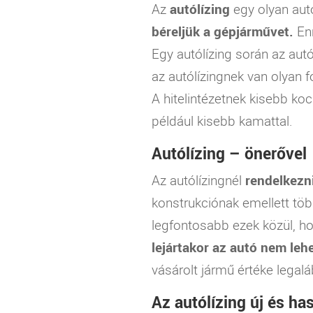
Az
autólízing
egy olyan aut
béreljük a gépjárművet.
Enn
Egy autólízing során az aut
az autólízingnek van olyan 
A hitelintézetnek kisebb kocká
például kisebb kamattal.
Autólízing – önerővel
Az autólízingnél
rendelkezni
konstrukciónak emellett töb
legfontosabb ezek közül, h
lejártakor az autó nem leh
vásárolt jármű értéke legalá
Az autólízing új és ha