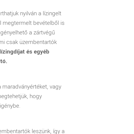
hatjuk nyilván a lízingelt
tal megtermelt bevételből is
 igényelhető a zártvégű
, mi csak üzembentartók
lízingdíjat és egyéb
tó.
 a maradványértéket, vagy
 megtehetjük, hogy
 igénybe.
zembentartók leszünk, így a