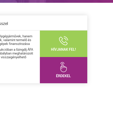
sszel
ygépjárművek, hanem
, valamint termelő és
épek finanszírozása
HÍVJANAK FEL!
ukcióban a lízingdíj ÁFA
zabályban meghatározott
t visszaigényelhető
ÉRDEKEL