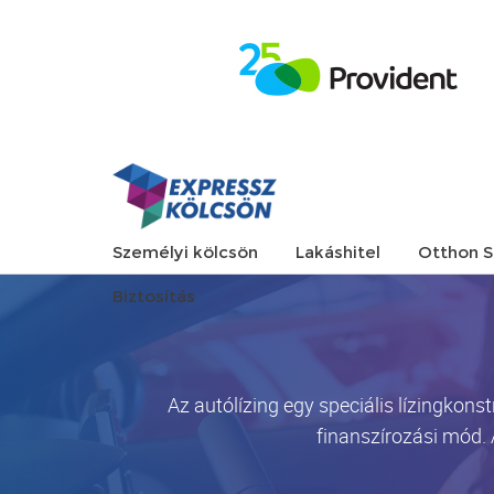
Személyi kölcsön
Lakáshitel
Otthon S
Biztosítás
Az autólízing egy speciális lízingkons
finanszírozási mód. 