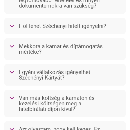
legfontosabb feltételei és milyen
dokumentumokra van szükség?
Hol lehet Széchenyi hitelt igényelni?
b
Mekkora a kamat és díjtámogatás
b
mértéke?
Egyéni vállalkozás igényelhet
b
Széchényi Kártyát?
Van más költség a kamaton és
b
kezelési költségen meg a
hitelbírálati díjon kívül?
Azt olvastam, hogy kell kezes. Ez
b