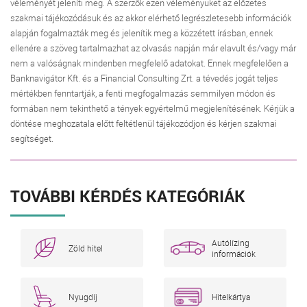
véleményét jeleníti meg. A szerzők ezen véleményüket az előzetes
szakmai tájékozódásuk és az akkor elérhető legrészletesebb információk
alapján fogalmazták meg és jelenítik meg a közzétett írásban, ennek
ellenére a szöveg tartalmazhat az olvasás napján már elavult és/vagy már
nem a valóságnak mindenben megfelelő adatokat. Ennek megfelelően a
Banknavigátor Kft. és a Financial Consulting Zrt. a tévedés jogát teljes
mértékben fenntartják, a fenti megfogalmazás semmilyen módon és
formában nem tekinthető a tények egyértelmű megjelenítésének. Kérjük a
döntése meghozatala előtt feltétlenül tájékozódjon és kérjen szakmai
segítséget.
TOVÁBBI KÉRDÉS KATEGÓRIÁK
Autólízing
Zöld hitel
információk
Nyugdíj
Hitelkártya