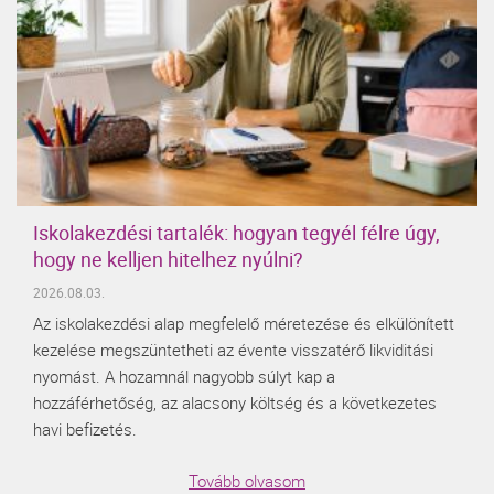
Iskolakezdési tartalék: hogyan tegyél félre úgy,
hogy ne kelljen hitelhez nyúlni?
2026.08.03.
Az iskolakezdési alap megfelelő méretezése és elkülönített
kezelése megszüntetheti az évente visszatérő likviditási
nyomást. A hozamnál nagyobb súlyt kap a
hozzáférhetőség, az alacsony költség és a következetes
havi befizetés.
Tovább olvasom