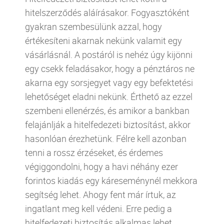
hitelszerződés aláírásakor. Fogyasztóként
gyakran szembesülünk azzal, hogy
értékesíteni akarnak nekünk valamit egy
vásárlásnál. A postáról is nehéz úgy kijönni
egy csekk feladásakor, hogy a pénztáros ne
akarna egy sorsjegyet vagy egy befektetési
lehetőséget eladni nekünk. Érthető az ezzel
szembeni ellenérzés, és amikor a bankban
felajánlják a hitelfedezeti biztosítást, akkor
hasonlóan érezhetünk. Félre kell azonban
tenni a rossz érzéseket, és érdemes
végiggondolni, hogy a havi néhány ezer
forintos kiadás egy káreseménynél mekkora
segítség lehet. Ahogy fent már írtuk, az
ingatlant meg kell védeni. Erre pedig a
hitelfedezeti biztosítás alkalmas lehet.