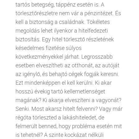
tartós betegség, táppénz esetén is. A
törlesztőrészletre nem vár a pénzintézet. És
kell a biztonság a családnak. Tökéletes
megoldás lehet ilyenkor a hitelfedezeti
biztosítás. Egy hitel törlesztő részletének
késedelmes fizetése súlyos
következményekkel járhat. Legrosszabb
esetben elveszítheti az otthonát, az autóját
az igénylő, és behajtó cégek fogják keresni.
Ezt mindenképpen el kell kerülni. Ki akar
hosszú évekig tartó kellemetlenséget
magának? Ki akarja elveszíteni a vagyonát?
Senki. Most akarsz hitelt felvenni? Vagy már
régóta törleszted a lakáshiteledet, de
felmerült benned, hogy probléma esetén mit
is tehetnél? A szinte kockázat nélküli