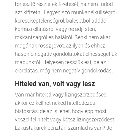
törlesztő részletek fizetését, ha nem tudod
azt kifizetni. Legyen szó munkanélküliségről,
keresőképtelenségről, balesetből adódó
kórházi ellátásról vagy ne adj Isten,
rokkantságról és halálról. Senki nem akar
magának rossz jövőt, az ilyen és ehhez
hasonló negatív gondolatokat elhessegetjük
magunktól. Helyesen tesszük ezt, de az
előrelátás, még nem negatív gondolkodás.
Hiteled van, volt vagy lesz
Van már hiteled vagy lízingszerződésed,
akkor ez kellhet neked hitelfedezeti
biztosítás, de az is lehet, hogy épp most
veszel fel hitelt vagy kötsz lízingszerződést.
Lakástakarék pénztári számlád is van? Jó