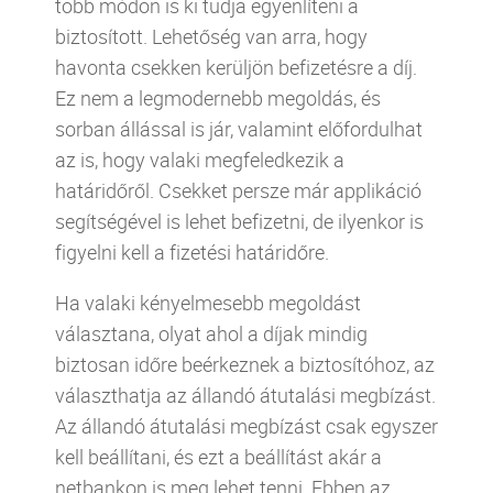
több módon is ki tudja egyenlíteni a
biztosított. Lehetőség van arra, hogy
havonta csekken kerüljön befizetésre a díj.
Ez nem a legmodernebb megoldás, és
sorban állással is jár, valamint előfordulhat
az is, hogy valaki megfeledkezik a
határidőről. Csekket persze már applikáció
segítségével is lehet befizetni, de ilyenkor is
figyelni kell a fizetési határidőre.
Ha valaki kényelmesebb megoldást
választana, olyat ahol a díjak mindig
biztosan időre beérkeznek a biztosítóhoz, az
választhatja az állandó átutalási megbízást.
Az állandó átutalási megbízást csak egyszer
kell beállítani, és ezt a beállítást akár a
netbankon is meg lehet tenni. Ebben az