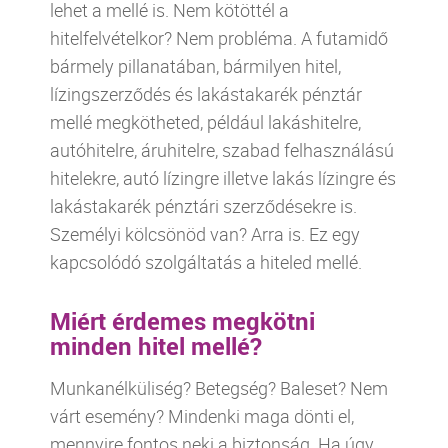
lehet a mellé is. Nem kötöttél a
hitelfelvételkor? Nem probléma. A futamidő
bármely pillanatában, bármilyen hitel,
lízingszerződés és lakástakarék pénztár
mellé megkötheted, például lakáshitelre,
autóhitelre, áruhitelre, szabad felhasználású
hitelekre, autó lízingre illetve lakás lízingre és
lakástakarék pénztári szerződésekre is.
Személyi kölcsönöd van? Arra is. Ez egy
kapcsolódó szolgáltatás a hiteled mellé.
Miért érdemes megkötni
minden hitel mellé?
Munkanélküliség? Betegség? Baleset? Nem
várt esemény? Mindenki maga dönti el,
mennyire fontos neki a biztonság. Ha úgy