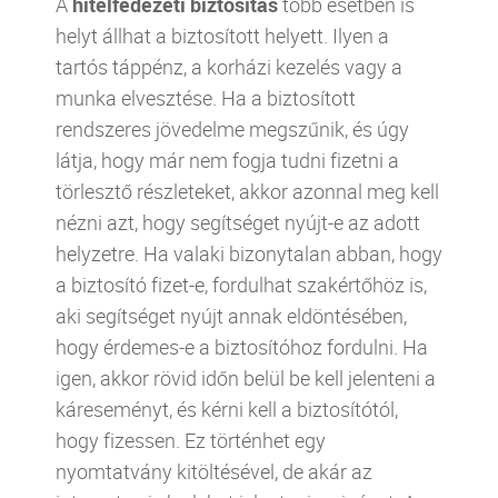
A
hitelfedezeti biztosítás
több esetben is
helyt állhat a biztosított helyett. Ilyen a
tartós táppénz, a korházi kezelés vagy a
munka elvesztése. Ha a biztosított
rendszeres jövedelme megszűnik, és úgy
látja, hogy már nem fogja tudni fizetni a
törlesztő részleteket, akkor azonnal meg kell
nézni azt, hogy segítséget nyújt-e az adott
helyzetre. Ha valaki bizonytalan abban, hogy
a biztosító fizet-e, fordulhat szakértőhöz is,
aki segítséget nyújt annak eldöntésében,
hogy érdemes-e a biztosítóhoz fordulni. Ha
igen, akkor rövid időn belül be kell jelenteni a
káreseményt, és kérni kell a biztosítótól,
hogy fizessen. Ez történhet egy
nyomtatvány kitöltésével, de akár az