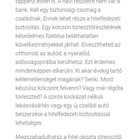
táppénz estén is. A havi részletre nem vár a
bank. Kell egy biztonsági csomag a
családnak. Ennek lehet része a hitelfedezeti
biztosítás. Egy kölcsön törlesztőrészletének
késedelmes fizetése beláthatatlan
következményekkel járhat. Elveszítheted az
otthonod, az autód, a nyaralód,
adósságspirálba kerülhetsz. Ezt érdemes
mindenképpen elkerülni. Ki akar évekig tartó
kellemetlenséget magának? Senki. Most
készülsz kölcsönt felvenni? Vagy már régóta
törleszted? A szinte kockázat nélküli
lakásvásárlás vagy egy új családi autó
beszerzése a hitelfedezeti biztosítással
lehetséges.
Megszabadulhatsz a hitel okozta stressztől,