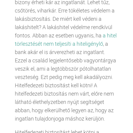
bizony érheti kár az ingatlanát. Lehet tűz,
csőtörés, viharkár. Erre tökéletes védelem a
lakásbiztosítás. De miért kell védeni a
lakáshitelt? A lakáshitel védelme rendkívül
fontos. Abban az esetben ugyanis, ha
a hitel
törlesztését nem teljesíti a hiteligénylő
, a
bank akár el is árverezheti az ingatlant.
Ezzel a család legjelentősebb vagyontárgya
veszik el, ami a legtöbbször pótolhatatlan
veszteség. Ezt pedig meg kell akadályozni.
Hitelfedezeti biztosítást kell kötni! A
hitelfedezeti biztosítás nem várt, előre nem
látható élethelyzetben nyújt segítséget
abban, hogy elkerülhető legyen az, hogy az
ingatlan tulajdonjoga máshoz kerüljön.
Hitelfedezeti biztosítást lehet kötni a