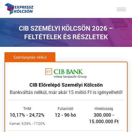
CIB SZEMÉLYI KÖLCSÖN 2026 –
FELTÉTELEK ÉS RÉSZLETEK
Számlanyitás nélkül
CIB Előrelépő Személyi Kölcsön
Bankváltás nélkül, már akár 15 millió Ft is igényelhető!
THM
Futamidő
Hitelösszeg
10,17% - 24,72%
12 - 96 hó
300.000 -
15.000.000 Ft
Kamat: 9,59% - 17,00%