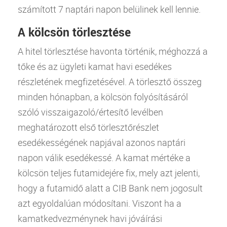
számított 7 naptári napon belülinek kell lennie.
A kölcsön törlesztése
A
hitel
törlesztése havonta történik, méghozzá a
tőke és az ügyleti
kamat
havi esedékes
részletének megfizetésével. A törlesztő összeg
minden hónapban, a kölcsön folyósításáról
szóló visszaigazoló/értesítő levélben
meghatározott első törlesztőrészlet
esedékességének napjával azonos naptári
napon válik esedékessé. A
kamat
mértéke a
kölcsön teljes futamidejére fix, mely azt jelenti,
hogy a futamidő alatt a
CIB
Bank
nem jogosult
azt egyoldalúan módosítani. Viszont ha a
kamatkedvezménynek havi jóváírási