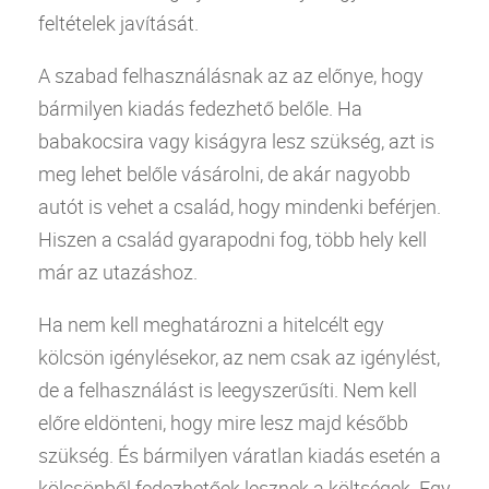
feltételek javítását.
A szabad felhasználásnak az az előnye, hogy
bármilyen kiadás fedezhető belőle. Ha
babakocsira vagy kiságyra lesz szükség, azt is
meg lehet belőle vásárolni, de akár nagyobb
autót is vehet a család, hogy mindenki beférjen.
Hiszen a család gyarapodni fog, több hely kell
már az utazáshoz.
Ha nem kell meghatározni a hitelcélt egy
kölcsön igénylésekor, az nem csak az igénylést,
de a felhasználást is leegyszerűsíti. Nem kell
előre eldönteni, hogy mire lesz majd később
szükség. És bármilyen váratlan kiadás esetén a
kölcsönből fedezhetőek lesznek a költségek. Egy