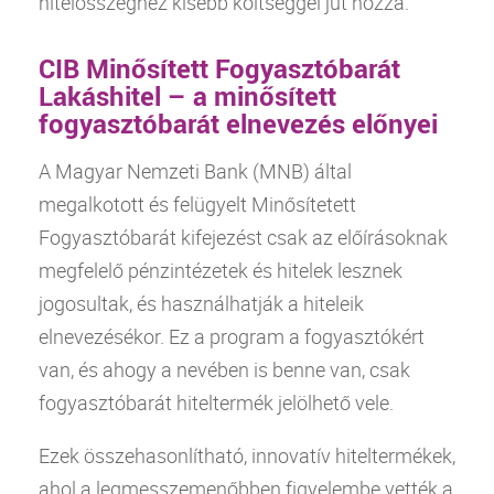
hitelösszeghez kisebb költséggel jut hozzá.
CIB Minősített Fogyasztóbarát
Lakáshitel – a minősített
fogyasztóbarát elnevezés előnyei
A
Magyar Nemzeti Bank
(MNB) által
megalkotott és felügyelt Minősítetett
Fogyasztóbarát kifejezést csak az előírásoknak
megfelelő pénzintézetek és hitelek lesznek
jogosultak, és használhatják a hiteleik
elnevezésékor. Ez a program a fogyasztókért
van, és ahogy a nevében is benne van, csak
fogyasztóbarát hiteltermék jelölhető vele.
Ezek összehasonlítható, innovatív hiteltermékek,
ahol a legmesszemenőbben figyelembe vették a