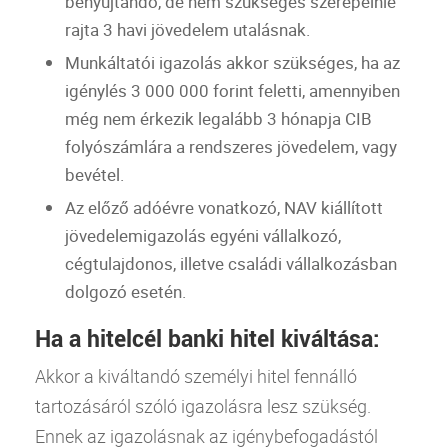
benyújtandó, de nem szükséges szerepelnie
rajta 3 havi jövedelem utalásnak.
Munkáltatói igazolás akkor szükséges, ha az
igénylés 3 000 000 forint feletti, amennyiben
még nem érkezik legalább 3 hónapja
CIB
folyószámlára a rendszeres jövedelem, vagy
bevétel.
Az előző adóévre vonatkozó,
NAV
kiállított
jövedelemigazolás egyéni vállalkozó,
cégtulajdonos, illetve családi vállalkozásban
dolgozó esetén.
Ha a hitelcél banki hitel kiváltása:
Akkor a kiváltandó személyi
hitel
fennálló
tartozásáról szóló igazolásra lesz szükség.
Ennek az igazolásnak az igénybefogadástól