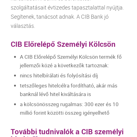
szolgáltatásait évtizedes tapasztalattal nyújtja.
Segítenek, tanácsot adnak. A
CIB
Bank
jó
választás.
CIB Előrelépő Személyi Kölcsön
A
CIB
Előrelépő
Személyi Kölcsön
termék fő
jellemzői közé a következők tartoznak:
nincs hitelbírálati és folyósítási díj
tetszőleges hitelcélra fordítható, akár más
banknál lévő
hitel
kiváltására is
a kölcsönösszeg rugalmas: 300 ezer és 10
millió forint közötti összeg igényelhető
További tudnivalók a CIB személyi