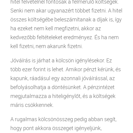
hitel
felvételnél fontosak a felmerülő költségek.
Senki nem akar ugyanazért többet fizetni. A
hitel
összes költségébe beleszámítanak a díjak is, így
ha ezeket nem kell megfizetni, akkor az
kedvezőbb feltételeket eredményez. És ha nem
kell fizetni, nem akarunk fizetni.
Jóváírás is járhat a kölcsön igénylésekor. Ez
több ezer forint is lehet. Amikor pénzt kérünk, és
kapunk, ráadásul egy azonnali jóváírással, az
befolyásolhatja a döntésünket. A pénzintézet
megjutalmazza a hiteligénylőt, és a költségek
máris csökkennek.
A rugalmas kölcsönösszeg pedig abban segít,
hogy pont akkora összeget igényeljünk,