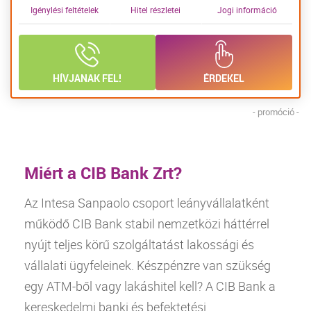
Igénylési feltételek
Hitel részletei
Jogi információ
HÍVJANAK FEL!
ÉRDEKEL
- promóció -
Miért a CIB Bank Zrt?
Az Intesa Sanpaolo csoport leányvállalatként
működő
CIB
Bank
stabil nemzetközi háttérrel
nyújt teljes körű szolgáltatást lakossági és
vállalati ügyfeleinek. Készpénzre van szükség
egy ATM-ből vagy lakáshitel kell? A
CIB
Bank
a
kereskedelmi banki és befektetési