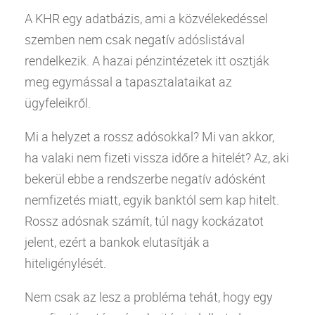
A
KHR
egy adatbázis, ami a közvélekedéssel
szemben nem csak negatív adóslistával
rendelkezik. A hazai pénzintézetek itt osztják
meg egymással a tapasztalataikat az
ügyfeleikről.
Mi a helyzet a rossz adósokkal? Mi van akkor,
ha valaki nem fizeti vissza időre a hitelét? Az, aki
bekerül ebbe a rendszerbe negatív adósként
nemfizetés miatt, egyik banktól sem kap hitelt.
Rossz adósnak számít, túl nagy kockázatot
jelent, ezért a bankok elutasítják a
hiteligénylését.
Nem csak az lesz a probléma tehát, hogy egy