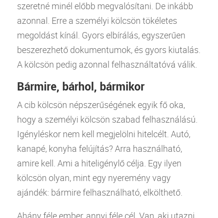
szeretné minél előbb megvalósítani. De inkább
azonnal. Erre a
személyi kölcsön
tökéletes
megoldást kínál. Gyors elbírálás, egyszerűen
beszerezhető dokumentumok, és gyors kiutalás.
A kölcsön pedig azonnal felhasználtatóvá válik.
Bármire, bárhol, bármikor
A cib kölcsön népszerűségének egyik fő oka,
hogy a
személyi kölcsön
szabad felhasználású.
Igényléskor nem kell megjelölni hitelcélt. Autó,
kanapé, konyha felújítás? Arra használható,
amire kell. Ami a hiteligénylő célja. Egy ilyen
kölcsön olyan, mint egy nyeremény vagy
ajándék: bármire felhasználható, elkölthető.
Ahány féle ember, annyi féle cél. Van, aki utazni