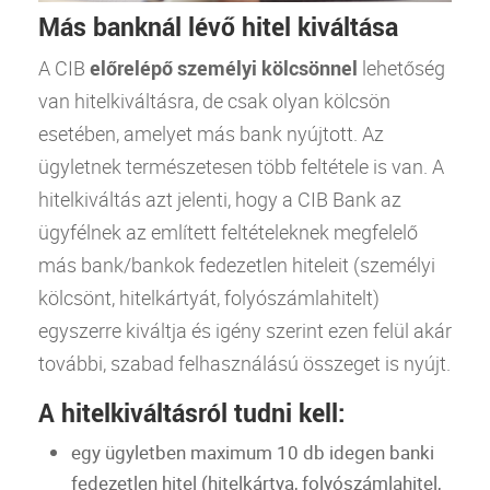
Más banknál lévő hitel kiváltása
A
CIB
előrelépő személyi kölcsönnel
lehetőség
van hitelkiváltásra, de csak olyan kölcsön
esetében, amelyet más
bank
nyújtott. Az
ügyletnek természetesen több feltétele is van.
A
hitelkiváltás azt jelenti, hogy a
CIB
Bank
az
ügyfélnek az említett feltételeknek megfelelő
más
bank
/bankok fedezetlen hiteleit (személyi
kölcsönt, hitelkártyát, folyószámlahitelt)
egyszerre kiváltja és igény szerint ezen felül akár
további, szabad felhasználású összeget is nyújt.
A hitelkiváltásról tudni kell:
egy ügyletben maximum 10 db idegen banki
fedezetlen
hitel
(
hitelkártya
, folyószámlahitel,