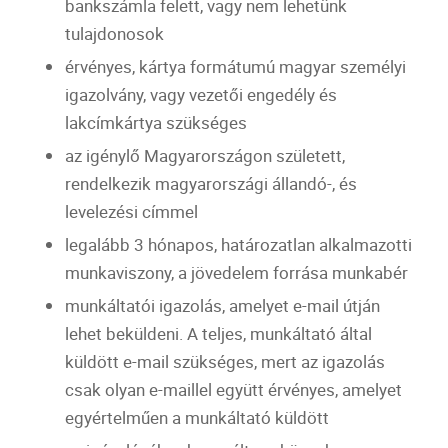
bankszámla
felett, vagy nem lehetünk
tulajdonosok
érvényes, kártya formátumú magyar személyi
igazolvány, vagy vezetői engedély és
lakcímkártya szükséges
az igénylő Magyarországon született,
rendelkezik magyarországi állandó-, és
levelezési címmel
legalább 3 hónapos, határozatlan alkalmazotti
munkaviszony, a jövedelem forrása munkabér
munkáltatói igazolás, amelyet
e-mail
útján
lehet beküldeni. A teljes, munkáltató által
küldött
e-mail
szükséges, mert az igazolás
csak olyan e-maillel együtt érvényes, amelyet
egyértelműen a munkáltató küldött