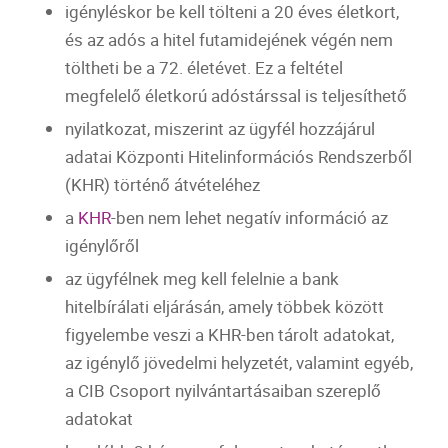
igényléskor be kell tölteni a 20 éves életkort,
és az adós a
hitel
futamidejének végén nem
töltheti be a 72. életévet. Ez a feltétel
megfelelő életkorú adóstárssal is teljesíthető
nyilatkozat, miszerint az ügyfél hozzájárul
adatai Központi Hitelinformációs Rendszerből
(
KHR
) történő átvételéhez
a
KHR
-ben nem lehet negatív információ az
igénylőről
az ügyfélnek meg kell felelnie a
bank
hitelbírálati eljárásán, amely többek között
figyelembe veszi a
KHR
-ben tárolt adatokat,
az igénylő jövedelmi helyzetét, valamint egyéb,
a
CIB
Csoport nyilvántartásaiban szereplő
adatokat