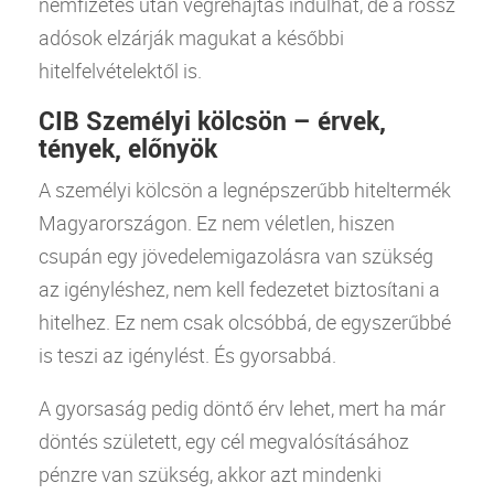
nemfizetés után végrehajtás indulhat, de a rossz
adósok elzárják magukat a későbbi
hitelfelvételektől is.
CIB Személyi kölcsön – érvek,
tények, előnyök
A
személyi kölcsön
a legnépszerűbb hiteltermék
Magyarországon. Ez nem véletlen, hiszen
csupán egy jövedelemigazolásra van szükség
az igényléshez, nem kell fedezetet biztosítani a
hitelhez. Ez nem csak olcsóbbá, de egyszerűbbé
is teszi az igénylést. És gyorsabbá.
A gyorsaság pedig döntő érv lehet, mert ha már
döntés született, egy cél megvalósításához
pénzre van szükség, akkor azt mindenki