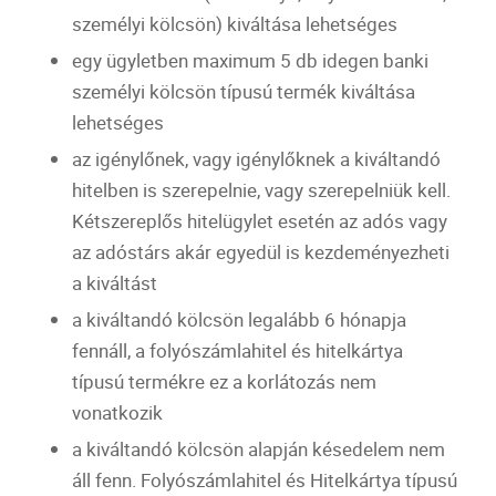
személyi kölcsön
) kiváltása lehetséges
egy ügyletben maximum 5 db idegen banki
személyi kölcsön
típusú termék kiváltása
lehetséges
az igénylőnek, vagy igénylőknek a kiváltandó
hitelben is szerepelnie, vagy szerepelniük kell.
Kétszereplős hitelügylet esetén az adós vagy
az adóstárs akár egyedül is kezdeményezheti
a kiváltást
a kiváltandó kölcsön legalább 6 hónapja
fennáll, a folyószámlahitel és
hitelkártya
típusú termékre ez a korlátozás nem
vonatkozik
a kiváltandó kölcsön alapján késedelem nem
áll fenn. Folyószámlahitel és
Hitelkártya
típusú