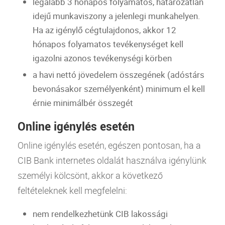
legalább 3 hónapos folyamatos, határozatlan
idejű munkaviszony a jelenlegi munkahelyen.
Ha az igénylő cégtulajdonos, akkor 12
hónapos folyamatos tevékenységet kell
igazolni azonos tevékenységi körben
a havi nettó jövedelem összegének (adóstárs
bevonásakor személyenként) minimum el kell
érnie minimálbér összegét
Online igénylés esetén
Online igénylés esetén, egészen pontosan, ha a
CIB
Bank
internetes oldalát használva igénylünk
személyi kölcsönt, akkor a következő
feltételeknek kell megfelelni:
nem rendelkezhetünk
CIB
lakossági