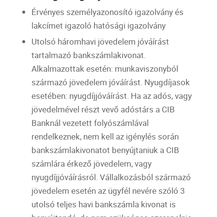
Érvényes személyazonosító igazolvány és
lakcímet igazoló hatósági igazolvány
Utolsó háromhavi jövedelem jóváírást
tartalmazó bankszámlakivonat.
Alkalmazottak esetén: munkaviszonyból
származó jövedelem jóváírást. Nyugdíjasok
esetében: nyugdíjjóváírást. Ha az adós, vagy
jövedelmével részt vevő adóstárs a
CIB
Banknál vezetett folyószámlával
rendelkeznek, nem kell az igénylés során
bankszámlakivonatot benyújtaniuk a
CIB
számlára érkező jövedelem, vagy
nyugdíjjóváírásról. Vállalkozásból származó
jövedelem esetén az ügyfél nevére szóló 3
utolsó teljes havi
bankszámla
kivonat is