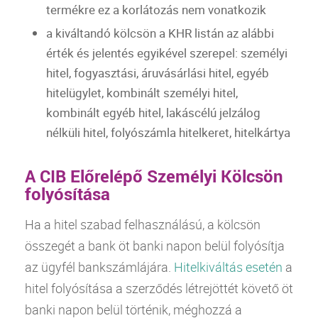
termékre ez a korlátozás nem vonatkozik
a kiváltandó kölcsön a
KHR
listán az alábbi
érték és jelentés egyikével szerepel: személyi
hitel
, fogyasztási, áruvásárlási
hitel
, egyéb
hitelügylet, kombinált személyi
hitel
,
kombinált egyéb
hitel
, lakáscélú jelzálog
nélküli
hitel
, folyószámla hitelkeret,
hitelkártya
A CIB Előrelépő Személyi Kölcsön
folyósítása
Ha a
hitel
szabad felhasználású, a kölcsön
összegét a
bank
öt banki napon belül folyósítja
az ügyfél bankszámlájára.
Hitelkiváltás esetén
a
hitel
folyósítása a szerződés létrejöttét követő öt
banki napon belül történik, méghozzá a