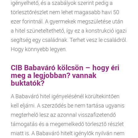
igényelhető, és a szabályok szerint pedig a
törlesztőrészlet nem lehet magasabb havi 50
ezer forintnál. A gyermekek megszületése után
a
hitel
szüneteltethető, így ez a konstrukció igazi
segítség egy családnak. Terhet vesz le családról.
Hogy könnyebb legyen.
CIB Babaváró kölcsön – hogy éri
meg a legjobban? vannak
buktatók?
A Babaváró
hitel
igényelésénél körültekintően
kell eljárni. A szerződés be nem tartása ugyanis
megterhelő lesz az azonnal visszafizetendő
támogatás és a megemelkedő törlesztő részlet
miatt is. A Babaváró hitelt igénylők nyilván nem