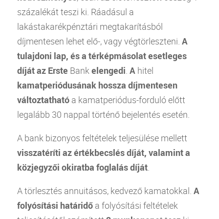
százalékát teszi ki. Ráadásul a
lakástakarékpénztári megtakarításból
díjmentesen lehet elő-, vagy végtörleszteni.
A
tulajdoni lap, és a térképmásolat esetleges
díját az Erste
Bank
elengedi
.
A
hitel
kamatperiódusának hossza díjmentesen
változtatható
a kamatperiódus-forduló előtt
legalább 30 nappal történő bejelentés esetén.
A
bank
bizonyos feltételek teljesülése mellett
visszatéríti az értékbecslés díját, valamint a
közjegyzői okiratba foglalás díját
.
A törlesztés annuitásos, kedvező kamatokkal.
A
folyósítási határidő
a folyósítási feltételek