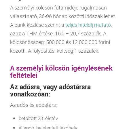
A
személyi kölcsön
futamideje rugalmasan
választható, 36-96 hónap közötti időszak lehet.
A
bank
közlése szerint a
teljes hiteldíj mutató
,
azaz a
THM
értéke: 16,0 – 20,7 százalék. A
kölcsönösszeg: 500.000 és 12.000.000 forint
közötti. A folyósítási költség 1 százalék.
A személyi kölcsön igénylésének
feltételei
Az adósra, vagy adóstársra
vonatkozóan:
Az adós és adóstárs:
betöltött 23. életév
állandó, bejelentett lakóhely