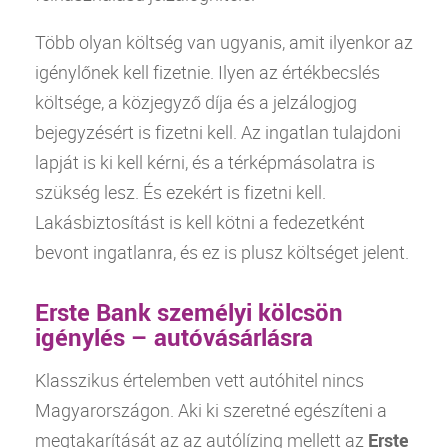
Több olyan költség van ugyanis, amit ilyenkor az
igénylőnek kell fizetnie. Ilyen az értékbecslés
költsége, a
közjegyző
díja és a
jelzálogjog
bejegyzésért is fizetni kell. Az ingatlan tulajdoni
lapját is ki kell kérni, és a térképmásolatra is
szükség lesz. És ezekért is fizetni kell.
Lakásbiztosítást is kell kötni a fedezetként
bevont ingatlanra, és ez is plusz költséget jelent.
Erste Bank személyi kölcsön
igénylés – autóvásárlásra
Klasszikus értelemben vett autóhitel nincs
Magyarországon. Aki ki szeretné egészíteni a
megtakarítását az az autólízing mellett az
Erste