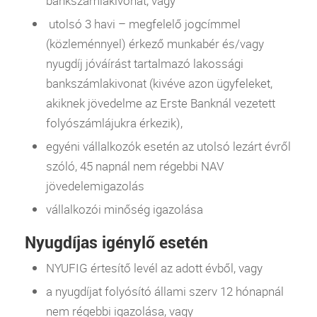
bankszámlakivonat, vagy
utolsó 3 havi – megfelelő jogcímmel
(közleménnyel) érkező munkabér és/vagy
nyugdíj jóváírást tartalmazó lakossági
bankszámlakivonat (kivéve azon ügyfeleket,
akiknek jövedelme az Erste Banknál vezetett
folyószámlájukra érkezik),
egyéni vállalkozók esetén az utolsó lezárt évről
szóló, 45 napnál nem régebbi
NAV
jövedelemigazolás
vállalkozói minőség igazolása
Nyugdíjas igénylő
esetén
NYUFIG értesítő levél az adott évből, vagy
a nyugdíjat folyósító állami szerv 12 hónapnál
nem régebbi igazolása, vagy