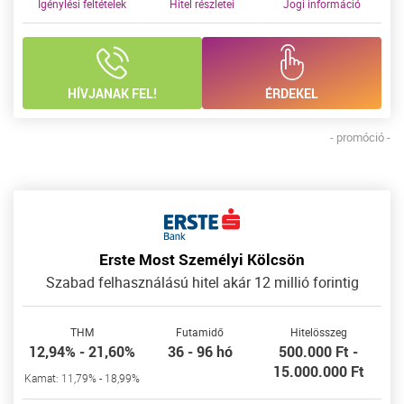
Igénylési feltételek
Hitel részletei
Jogi információ
HÍVJANAK FEL!
ÉRDEKEL
- promóció -
Erste Most Személyi Kölcsön
Szabad felhasználású hitel akár 12 millió forintig
THM
Futamidő
Hitelösszeg
12,94% - 21,60%
36 - 96 hó
500.000 Ft -
15.000.000 Ft
Kamat: 11,79% - 18,99%