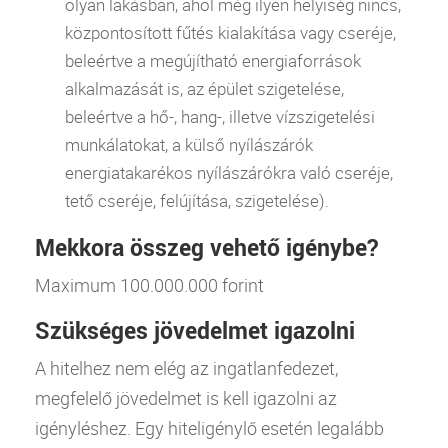
olyan lakásban, ahol még ilyen helyiség nincs,
központosított fűtés kialakítása vagy cseréje,
beleértve a megújítható energiaforrások
alkalmazását is, az épület szigetelése,
beleértve a hő-, hang-, illetve vízszigetelési
munkálatokat, a külső nyílászárók
energiatakarékos nyílászárókra való cseréje,
tető cseréje, felújítása, szigetelése).
Mekkora összeg vehető igénybe?
Maximum 100.000.000 forint
Szükséges jövedelmet igazolni
A hitelhez nem elég az ingatlanfedezet,
megfelelő jövedelmet is kell igazolni az
igényléshez. Egy hiteligénylő esetén legalább