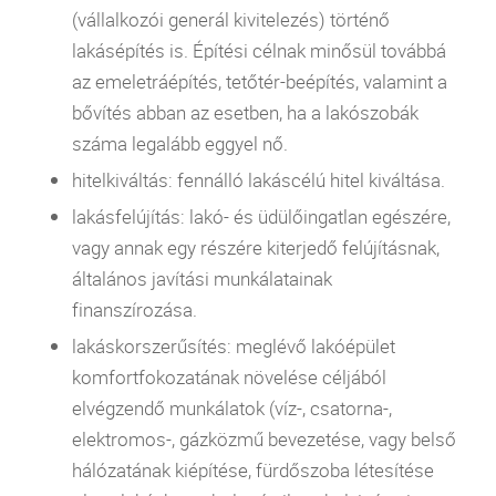
(vállalkozói generál kivitelezés) történő
lakásépítés is. Építési célnak minősül továbbá
az emeletráépítés, tetőtér-beépítés, valamint a
bővítés abban az esetben, ha a lakószobák
száma legalább eggyel nő.
hitelkiváltás: fennálló lakáscélú
hitel
kiváltása.
lakásfelújítás: lakó- és üdülőingatlan egészére,
vagy annak egy részére kiterjedő felújításnak,
általános javítási munkálatainak
finanszírozása.
lakáskorszerűsítés: meglévő lakóépület
komfortfokozatának növelése céljából
elvégzendő munkálatok (víz-, csatorna-,
elektromos-, gázközmű bevezetése, vagy belső
hálózatának kiépítése, fürdőszoba létesítése