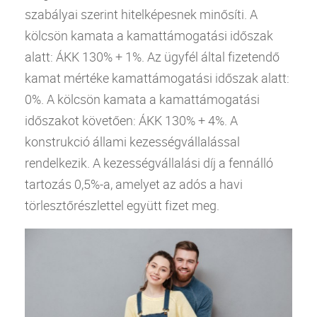
szabályai szerint hitelképesnek minősíti. A
kölcsön kamata a kamattámogatási időszak
alatt: ÁKK 130% + 1%. Az ügyfél által fizetendő
kamat
mértéke kamattámogatási időszak alatt:
0%. A kölcsön kamata a kamattámogatási
időszakot követően: ÁKK 130% + 4%. A
konstrukció állami kezességvállalással
rendelkezik. A kezességvállalási díj a fennálló
tartozás 0,5%-a, amelyet az adós a havi
törlesztőrészlettel együtt fizet meg.