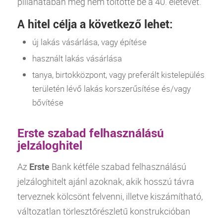
pillanatában még nem töltötte be a 40. életévét.
A hitel célja a következő lehet:
új lakás vásárlása, vagy építése
használt lakás vásárlása
tanya, birtokközpont, vagy preferált kistelepülés
területén lévő lakás korszerűsítése és/vagy
bővítése
Erste szabad felhasználású
jelzáloghitel
Az
Erste
Bank
kétféle szabad felhasználású
jelzáloghitelt ajánl azoknak, akik hosszú távra
terveznek kölcsönt felvenni, illetve kiszámítható,
változatlan törlesztőrészletű konstrukcióban