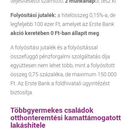
teljesítésétől számított
2 munkanap
ot tesz ki.
Folyósítási jutalék:
a hitelösszeg 0,15%-a, de
legfeljebb 100 ezer Ft, amelyet az Erste
Bank
akció keretében 0 Ft-ban állapít meg
.
A folyósítási jutalék és a folyósítással
összefüggő pénzforgalmi szolgáltatás díja
együttesen nem lehet több, mint a folyósított
összeg 0,75 százaléka, de maximum 150.000
Ft. Az Erste
Bank
a földhivatali ügyintézést
biztosítja.
Többgyermekes családok
otthonteremtési kamattámogatott
lakáshitele