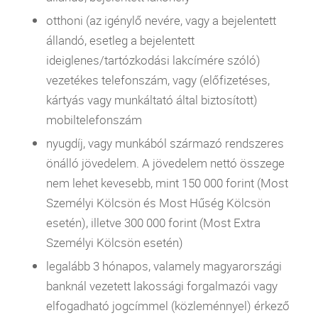
otthoni (az igénylő nevére, vagy a bejelentett
állandó, esetleg a bejelentett
ideiglenes/tartózkodási lakcímére szóló)
vezetékes telefonszám, vagy (előfizetéses,
kártyás vagy munkáltató által biztosított)
mobiltelefonszám
nyugdíj, vagy munkából származó rendszeres
önálló jövedelem. A jövedelem nettó összege
nem lehet kevesebb, mint 150 000 forint (
Most
Személyi Kölcsön
és
Most Hűség Kölcsön
esetén), illetve 300 000 forint (
Most Extra
Személyi Kölcsön
esetén)
legalább 3 hónapos, valamely magyarországi
banknál vezetett lakossági forgalmazói vagy
elfogadható jogcímmel (közleménnyel) érkező