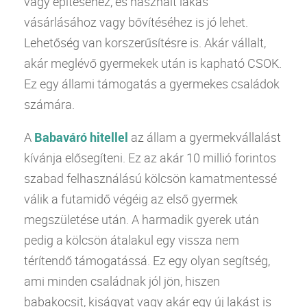
vagy építéséhez, és használt lakás
vásárlásához vagy bővítéséhez is jó lehet.
Lehetőség van korszerűsítésre is. Akár vállalt,
akár meglévő gyermekek után is kapható CSOK.
Ez egy állami támogatás a gyermekes családok
számára.
A
Babaváró hitellel
az állam a gyermekvállalást
kívánja elősegíteni. Ez az akár 10 millió forintos
szabad felhasználású kölcsön kamatmentessé
válik a futamidő végéig az első gyermek
megszületése után. A harmadik gyerek után
pedig a kölcsön átalakul egy vissza nem
térítendő támogatássá. Ez egy olyan segítség,
ami minden családnak jól jön, hiszen
babakocsit, kiságyat vagy akár egy új lakást is