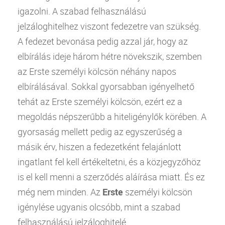
igazolni. A szabad felhasználású
jelzáloghitelhez viszont fedezetre van szükség.
A fedezet bevonása pedig azzal jár, hogy az
elbírálás ideje három hétre növekszik, szemben
az Erste
személyi kölcsön
néhány napos
elbírálásával. Sokkal gyorsabban igényelhető
tehát az Erste
személyi kölcsön
, ezért ez a
megoldás népszerűbb a hiteligénylők körében. A
gyorsaság mellett pedig az egyszerűség a
másik érv, hiszen a fedezetként felajánlott
ingatlant fel kell értékeltetni, és a közjegyzőhöz
is el kell menni a szerződés aláírása miatt. És ez
még nem minden. Az
Erste
személyi kölcsön
igénylése ugyanis olcsóbb, mint a szabad
felhasználású jelzáloghitelé.