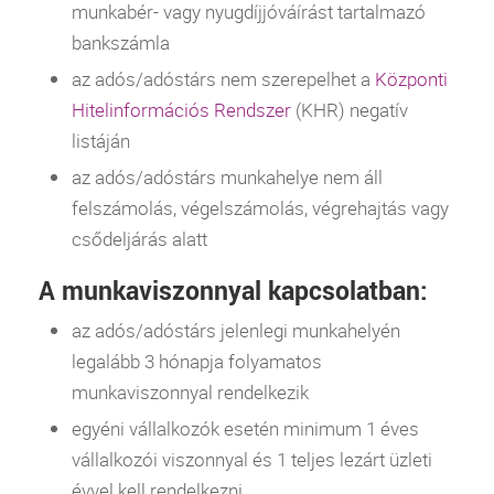
munkabér- vagy nyugdíjjóváírást tartalmazó
bankszámla
az adós/adóstárs nem szerepelhet a
Központi
Hitelinformációs Rendszer
(
KHR
) negatív
listáján
az adós/adóstárs munkahelye nem áll
felszámolás, végelszámolás, végrehajtás vagy
csődeljárás alatt
A munkaviszonnyal kapcsolatban:
az adós/adóstárs jelenlegi munkahelyén
legalább 3 hónapja folyamatos
munkaviszonnyal rendelkezik
egyéni vállalkozók esetén minimum 1 éves
vállalkozói viszonnyal és 1 teljes lezárt üzleti
évvel kell rendelkezni