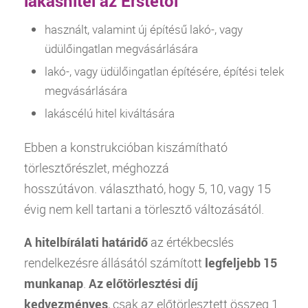
lakáshitel az Erstétől
használt, valamint új építésű lakó-, vagy
üdülőingatlan megvásárlására
lakó-, vagy üdülőingatlan építésére, építési telek
megvásárlására
lakáscélú
hitel
kiváltására
Ebben a konstrukcióban kiszámítható
törlesztőrészlet, méghozzá
hosszútávon. választható, hogy 5, 10, vagy 15
évig nem kell tartani a törlesztő változásától.
A
hitelbírálati határidő
az értékbecslés
rendelkezésre állásától számított
legfeljebb 15
munkanap
.
Az előtörlesztési díj
kedvezményes
, csak az előtörlesztett összeg 1