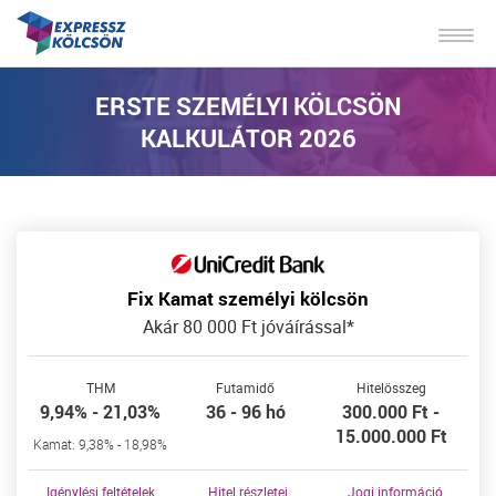
ERSTE SZEMÉLYI KÖLCSÖN
KALKULÁTOR 2026
Fix Kamat személyi kölcsön
Akár 80 000 Ft jóváírással*
THM
Futamidő
Hitelösszeg
9,94% - 21,03%
36 - 96 hó
300.000 Ft -
15.000.000 Ft
Kamat: 9,38% - 18,98%
Igénylési feltételek
Hitel részletei
Jogi információ