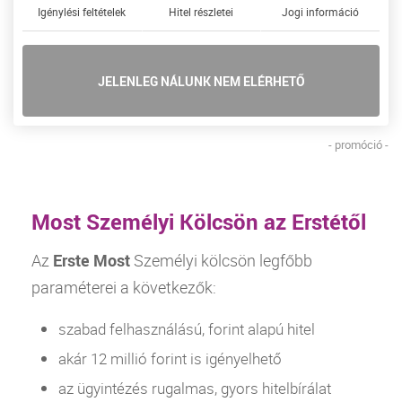
Igénylési feltételek
Hitel részletei
Jogi információ
JELENLEG NÁLUNK NEM ELÉRHETŐ
- promóció -
Most Személyi Kölcsön az Erstétől
Az
Erste Most
Személyi kölcsön
legfőbb
paraméterei a következők:
szabad felhasználású, forint alapú
hitel
akár 12 millió forint is igényelhető
az ügyintézés rugalmas, gyors hitelbírálat