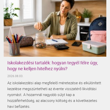
Iskolakezdési tartalék: hogyan tegyél félre úgy,
hogy ne kelljen hitelhez nyúlni?
2026.08.03.
Az iskolakezdési alap megfelelő méretezése és elkülönített
kezelése megszüntetheti az évente visszatérő likviditási
nyomást. A hozamnál nagyobb súlyt kap a
hozzáférhetőség, az alacsony költség és a következetes
havi befizetés.