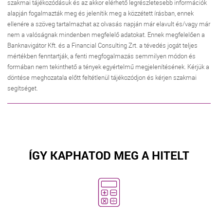
szakmai tájékozódásuk és az akkor elérhető legrészletesebb információk
alapján fogalmazták meg és jelenítik meg a közzétett írásban, ennek
ellenére a szöveg tartalmazhat az olvasás napján már elavult és/vagy már
nem a valóságnak mindenben megfelelő adatokat. Ennek megfelelően a
Banknavigátor Kft. és a Financial Consulting Zrt. a tévedés jogát teljes
mértékben fenntartják, a fenti megfogalmazás semmilyen módon és
formában nem tekinthető a tények egyértelmű megjelenítésének. Kérjük a
döntése meghozatala előtt feltétlenül tájékozódjon és kérjen szakmai
segítséget.
ÍGY KAPHATOD MEG A HITELT