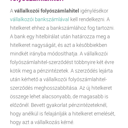
A
vállalkozói folyószámlahitel
igénylésékor
vállalkozói bankszámlával
kell rendelkezni. A
hitelkeret ehhez a bankszámlához fog tartozni.
A bank egy hitelbírálat után határozza meg a
hitelkeret nagyságát, és azt a későbbiekben
mindkét irányba módosíthatja. A vállalkozói
folyószámlahitel-szerződést többnyire két évre
kötik meg a pénzintézetek. A szerződés lejárta
után kérhető a vállalkozói folyószámlahitel-
szerződés meghosszabbítása. Az új hitelkeret
összege lehet alacsonyabb, de magasabb is
előzőnél. Bevett gyakorlat pénzintézeteknél,
hogy anélkül is felajánlják a hitelkeret emelését,
hogy azt a vállalkozás kérné.