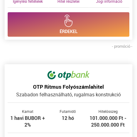
Igénylési feltételek
Hitel részletei
Jogi információ
ÉRDEKEL
- promóció -
OTP Ritmus Folyószámlahitel
Szabadon felhasználható, rugalmas konstrukció
Kamat
Futamidő
Hitelösszeg
1 havi BUBOR +
12 hó
101.000.000 Ft -
2%
250.000.000 Ft