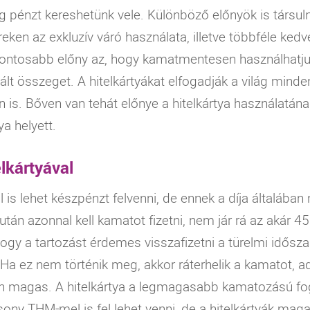
ag pénzt kereshetünk vele. Különböző előnyök is társul
reken az exkluzív váró használata, illetve többféle ke
gfontosabb előny az, hogy kamatmentesen használhatju
nált összeget. A hitelkártyákat elfogadják a világ min
en is. Bőven van tehát előnye a hitelkártya használatá
a helyett.
lkártyával
l is lehet készpénzt felvenni, de ennek a díja általáb
l után azonnal kell kamatot fizetni, nem jár rá az aká
y a tartozást érdemes visszafizetni a türelmi időszak 
. Ha ez nem történik meg, akkor ráterhelik a kamatot, 
on magas. A hitelkártya a legmagasabb kamatozású fog
csony
THM
-mel is fel lehet venni, de a hitelkártyák m