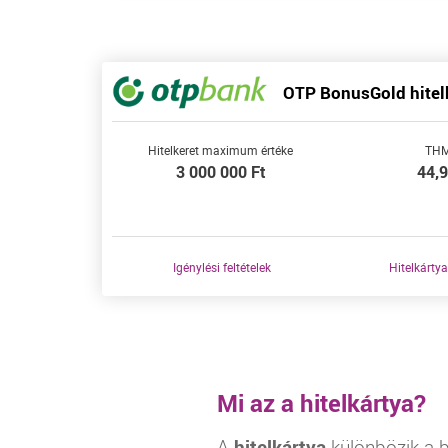
OTP BonusGold hitel
Hitelkeret maximum értéke
TH
3 000 000
Ft
44,
Igénylési feltételek
Hitelkártya
Mi az a hitelkártya?
A
hitelkártya
különbözik a be