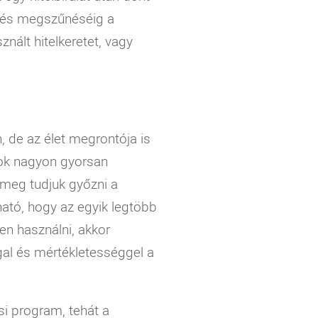
ződés megszűnéséig a
znált hitelkeretet, vagy
 de az élet megrontója is
tok nagyon gyorsan
y meg tudjuk győzni a
ató, hogy az egyik legtöbb
en használni, akkor
gal és mértékletességgel a
si program, tehát a