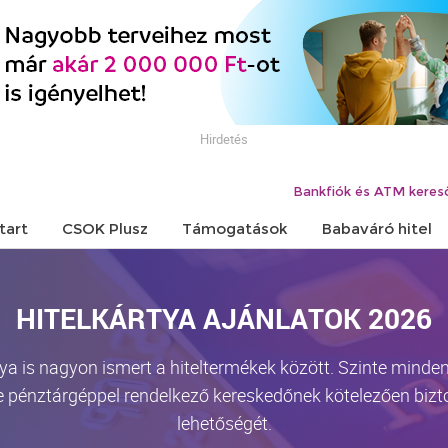
Hirdetés
Bankfiók és ATM keres
tart
CSOK Plusz
Támogatások
Babaváró hitel
HITELKÁRTYA AJÁNLATOK 2026
ártya is nagyon ismert a hiteltermékek között. Szinte mind
 pénztárgéppel rendelkező kereskedőnek kötelezően biztosí
lehetőségét.