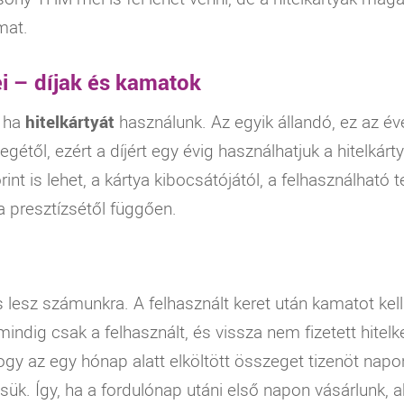
mat
.
ei – díjak és kamatok
, ha
hitelkártyát
használunk. Az egyik állandó, ez az év
egétől, ezért a díjért egy évig használhatjuk a hitelkár
rint is lehet, a kártya kibocsátójától, a felhasználható te
a presztízsétől függően.
lesz számunkra. A felhasznált keret után kamatot kell 
ndig csak a felhasznált, és vissza nem fizetett hitelker
ogy az egy hónap alatt elköltött összeget tizenöt napo
k. Így, ha a fordulónap utáni első napon vásárlunk, a