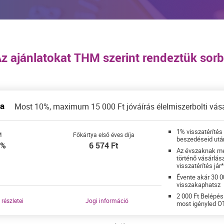
z ajánlatokat
THM
szerint rendeztük sor
ya
Most 10%, maximum 15 000 Ft jóváírás élelmiszerbolti vásá
1% visszatérítés
M
Főkártya első éves díja
beszedéseid utá
4%
6 574
Ft
Az évszaknak me
történő vásárlás
visszatérítés jár
Évente akár 30 00
visszakaphatsz
2 000 Ft Belépés
 részletei
Jogi információ
most igényled O