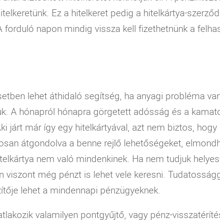
itelkeretünk. Ez a hitelkeret pedig a hitelkártya-szer
 forduló napon mindig vissza kell fizethetnünk a felhas
tben lehet áthidaló segítség, ha anyagi probléma van,
ljuk. A hónapról hónapra görgetett adósság és a kama
ki járt már így egy hitelkártyával, azt nem biztos, hog
osan átgondolva a benne rejlő lehetőségeket, elmondh
 hitelkártya nem való mindenkinek. Ha nem tudjuk helyes
n viszont még pénzt is lehet vele keresni. Tudatosság
szítője lehet a mindennapi pénzügyeknek.
tlakozik valamilyen pontgyűjtő, vagy pénz-visszatéríté