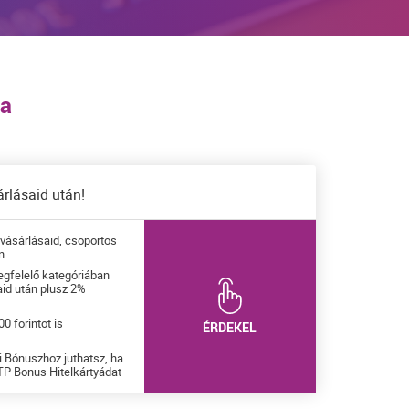
ba
rlásaid után!
 vásárlásaid, csoportos
n
gfelelő kategóriában
aid után plusz 2%
*
0 forintot is
ÉRDEKEL
i Bónuszhoz juthatsz, ha
TP Bonus Hitelkártyádat