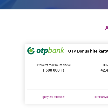
A
OTP Bonus hitelkárt
Hitelkeret maximum értéke
TH
1 500 000
Ft
42,
Igénylési feltételek
Hitelkártya