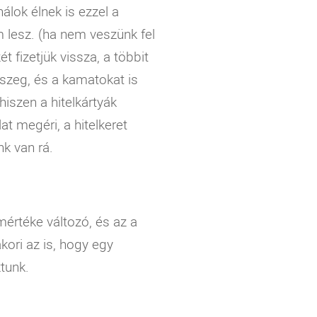
lok élnek is ezzel a
 lesz. (ha nem veszünk fel
 fizetjük vissza, a többit
szeg, és a kamatokat is
iszen a hitelkártyák
t megéri, a hitelkeret
k van rá.
mértéke változó, és az a
kori az is, hogy egy
ztunk.