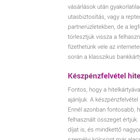
vásárlások után gyakorlatil
utasbiztosítás, vagy a repte
partnerüzletekben, de a le
törlesztjük vissza a felhasz
fizethetünk vele az internet
során a klasszikus bankkárty
Készpénzfelvétel hite
Fontos, hogy a hitelkártyáva
ajánljuk. A készpénzfelvéte
Ennél azonban fontosabb, hog
felhasznált összeget értjük
díjat is, és mindkettő nagy
személyi kölcsönt már ala