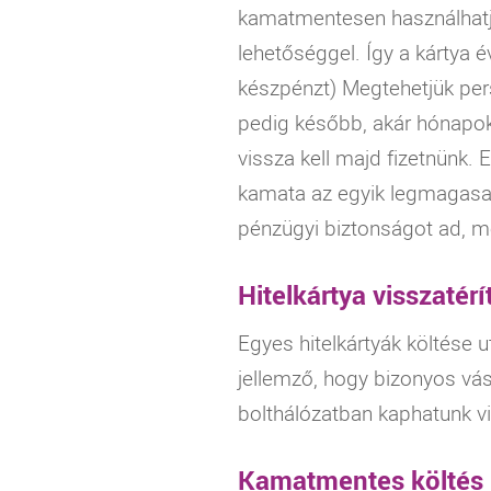
kamatmentesen használhatju
lehetőséggel. Így a kártya 
készpénzt) Megtehetjük persz
pedig később, akár hónapok 
vissza kell majd fizetnünk.
kamata az egyik legmagasabb
pénzügyi biztonságot ad, me
Hitelkártya visszatérí
Egyes hitelkártyák költése u
jellemző, hogy bizonyos vásá
bolthálózatban kaphatunk vis
Kamatmentes költés h