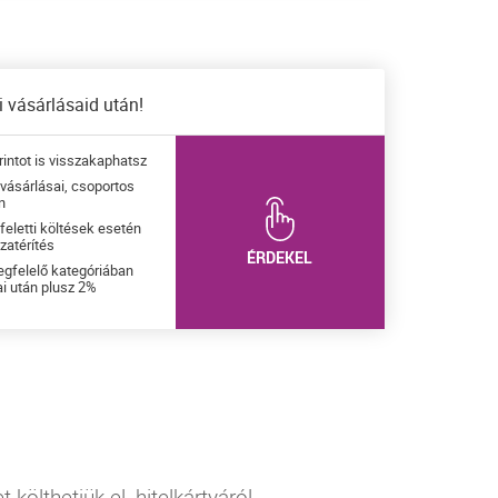
 vásárlásaid után!
rintot is visszakaphatsz
 vásárlásai, csoportos
n
t feletti költések esetén
zatérítés
ÉRDEKEL
gfelelő kategóriában
ai után plusz 2%
*
 költhetjük el, hitelkártyáról