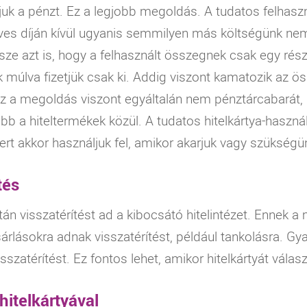
k a pénzt. Ez a legjobb megoldás. A tudatos felhaszná
éves díján kívül ugyanis semmilyen más költségünk nem
e azt is, hogy a felhasznált összegnek csak egy részét
múlva fizetjük csak ki. Addig viszont kamatozik az ös
 Ez a megoldás viszont egyáltalán nem pénztárcabarát, h
 a hiteltermékek közül. A tudatos hitelkártya-használa
rt akkor használjuk fel, amikor akarjuk vagy szükségün
tés
tán visszatérítést ad a kibocsátó hitelintézet. Ennek a 
rlásokra adnak visszatérítést, például tankolásra. Gya
szatérítést. Ez fontos lehet, amikor hitelkártyát válas
itelkártyával