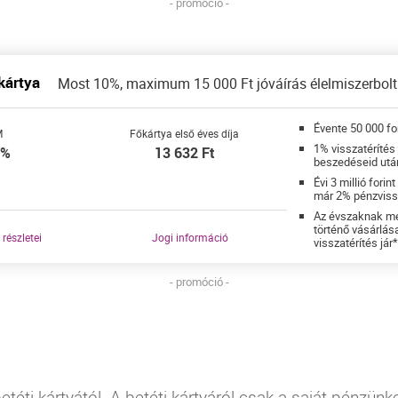
- promóció -
kártya
Most 10%, maximum 15 000 Ft jóváírás élelmiszerbolti
Évente 50 000 fo
M
Főkártya első éves díja
1% visszatérítés
9%
13 632
Ft
beszedéseid utá
Évi 3 millió forin
már 2% pénzviss
Az évszaknak me
történő vásárlás
 részletei
Jogi információ
visszatérítés jár
- promóció -
téti kártyától. A betéti kártyáról csak a saját pénzünket