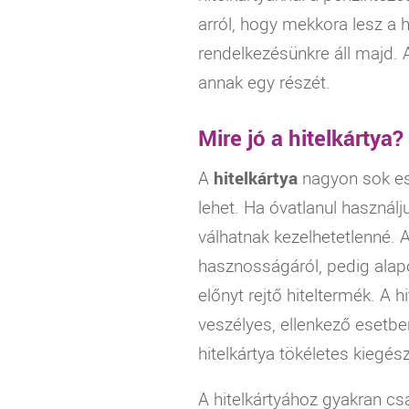
arról, hogy mekkora lesz a h
rendelkezésünkre áll majd. A
annak egy részét.
Mire jó a hitelkártya?
A
hitelkártya
nagyon sok ese
lehet. Ha óvatlanul haszná
válhatnak kezelhetetlenné. A
hasznosságáról, pedig alap
előnyt rejtő hiteltermék. A
veszélyes, ellenkező esetbe
hitelkártya tökéletes kiegé
A hitelkártyához gyakran csa