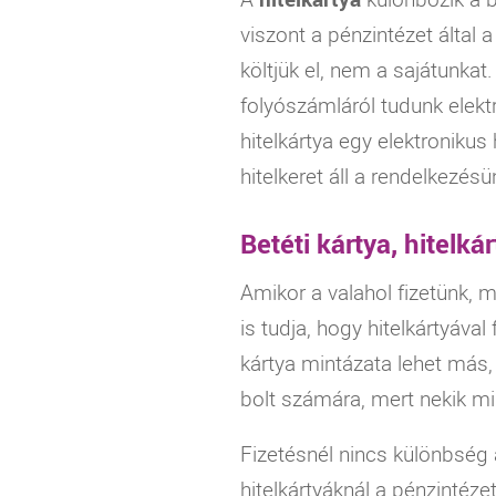
viszont a pénzintézet által 
költjük el, nem a sajátunka
folyószámláról tudunk elektr
hitelkártya egy elektroniku
hitelkeret áll a rendelkezésü
Betéti kártya, hitelk
Amikor a valahol fizetünk, m
is tudja, hogy hitelkártyával
kártya mintázata lehet más,
bolt számára, mert nekik mi
Fizetésnél nincs különbség
hitelkártyáknál a pénzintézet 