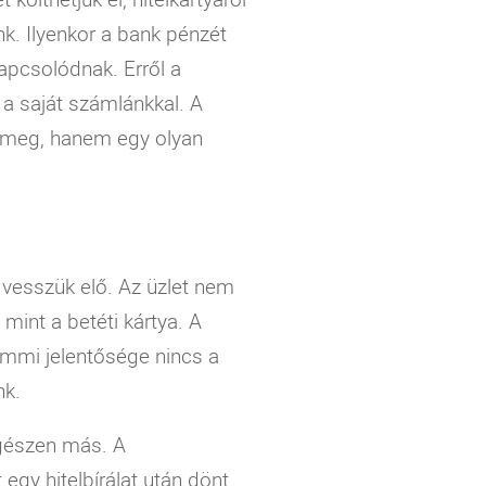
nk. Ilyenkor a bank pénzét
kapcsolódnak. Erről a
 a saját számlánkkal. A
uk meg, hanem egy olyan
t vesszük elő. Az üzlet nem
 mint a betéti kártya. A
emmi jelentősége nincs a
nk.
egészen más. A
t egy hitelbírálat után dönt