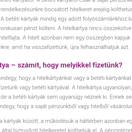
a rendelkezésünkre bocsátott hitelkeret erejéig költhetü
t. A betéti kártyák mindig egy adott folyószámlánkhoz 
onikusan pénzt költeni. A hitelkártya nincs összekötve
s hitelfajta. A hitelt azonban nem egy összegben kapj
nkre, amit ha visszafizettünk, újra felhasználhatjuk azt.
ártya – számít, hogy melyikkel fizetünk?
indegy, hogy a hitelkártyánkat vagy a betéti kártyánka
 fizetünk vagy betéti kártyával. A hitelkártya ugyanolyan,
 de a betéti kártyák sem ugyanúgy néznek ki. Ennek s
ndegy, hogy a saját pénzünkből vagy hitelből vásárolu
 a kártyák között, a működésük a háttérben azonban 
által biztosított hitelkeretet költhetjük el. A pénzintéze