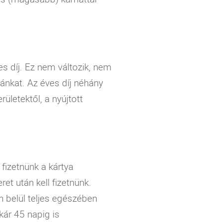
es díj. Ez nem változik, nem
tyánkat. Az éves díj néhány
rületektől, a nyújtott
fizetnünk a kártya
et után kell fizetnünk.
n belül teljes egészében
kár 45 napig is