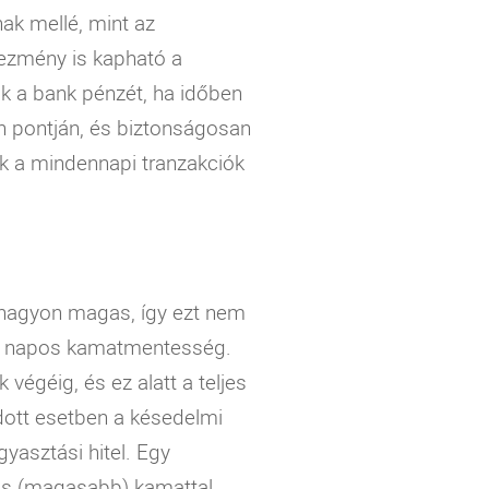
nak mellé, mint az
dvezmény is kapható a
k a bank pénzét, ha időben
den pontján, és biztonságosan
nak a mindennapi tranzakciók
an nagyon magas, így ezt nem
r 45 napos kamatmentesség.
végéig, és ez alatt a teljes
adott esetben a késedelmi
yasztási hitel. Egy
agas (magasabb) kamattal