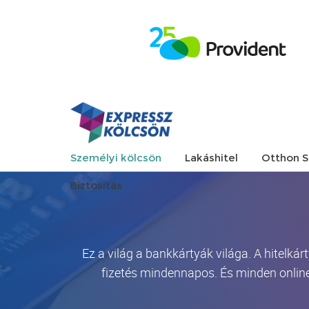
Személyi kölcsön
Lakáshitel
Otthon S
Biztosítás
Ez a világ a bankkártyák világa. A hitelk
fizetés mindennapos. És minden online