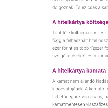
dolgoznak. És ez csak a
ka
A hitelkártya költség
Többféle költségünk is lesz
függ a felhasznált hitel össz
ezer forint és több tízezer fo
szolgáltatásoktól és a kárty
A hitelkártya kamata
A
kamat
nem állandó kiadás 
kibocsátójának. A kamatot mi
Lehetőségünk van arra is, h
kamatmentesen visszafizessü