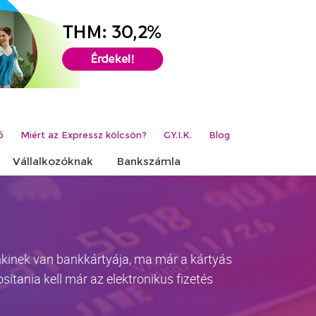
ő
Miért az Expressz kölcsön?
GY.I.K.
Blog
Vállalkozóknak
Bankszámla
enkinek van bankkártyája, ma már a kártyás
tania kell már az elektronikus fizetés