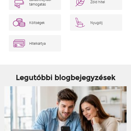
Zöld hitel
támogatás
Költségek
Nyugdíj
Hitelkártya
Legutóbbi blogbejegyzések