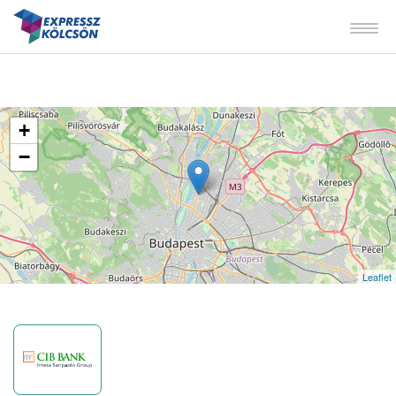
+
−
Leaflet