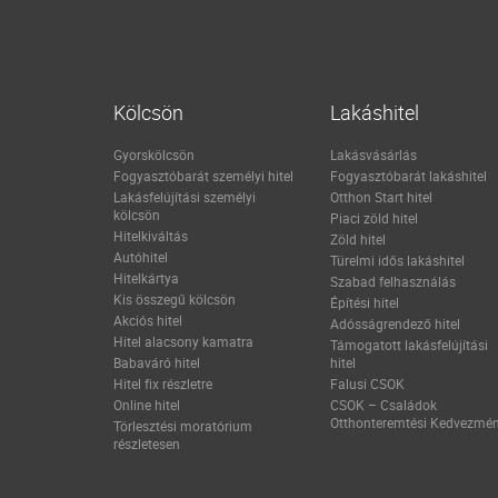
Kölcsön
Lakáshitel
Gyorskölcsön
Lakásvásárlás
Fogyasztóbarát személyi hitel
Fogyasztóbarát lakáshitel
Lakásfelújítási személyi
Otthon Start hitel
kölcsön
Piaci zöld hitel
Hitelkiváltás
Zöld hitel
Autóhitel
Türelmi idős lakáshitel
Hitelkártya
Szabad felhasználás
Kis összegű kölcsön
Építési hitel
Akciós hitel
Adósságrendező hitel
Hitel alacsony kamatra
Támogatott lakásfelújítási
Babaváró hitel
hitel
Hitel fix részletre
Falusi CSOK
Online hitel
CSOK – Családok
Otthonteremtési Kedvezmé
Törlesztési moratórium
részletesen