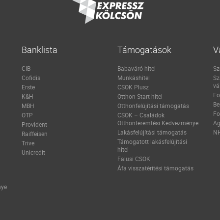
Banklista
Támogatások
V
CIB
Babaváró hitel
Sz
Cofidis
Munkáshitel
Sz
vá
Erste
CSOK Plusz
Fo
K&H
Otthon Start hitel
Be
MBH
Otthonfelújítási támogatás
Fo
OTP
CSOK – Családok
Otthonteremtési Kedvezménye
Ag
Provident
Lakásfelújítási támogatás
NH
Raiffeisen
Támogatott lakásfelújítási
Trive
hitel
Unicredit
Falusi CSOK
Áfa visszatérítési támogatás
nye