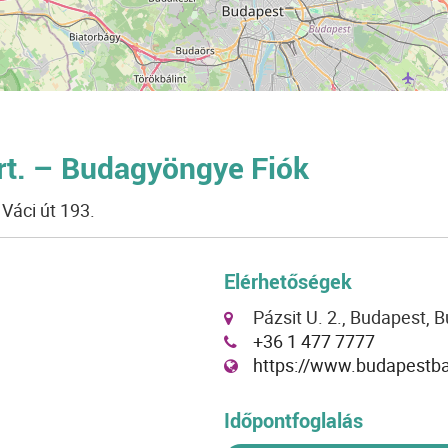
rt. – Budagyöngye Fiók
Váci út 193.
Elérhetőségek
Pázsit U. 2., Budapest, 
+36 1 477 7777
https://www.budapestb
Időpontfoglalás