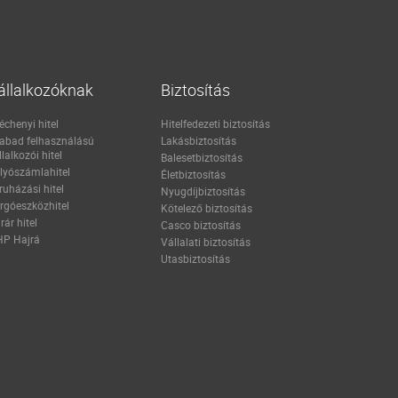
állalkozóknak
Biztosítás
échenyi hitel
Hitelfedezeti biztosítás
abad felhasználású
Lakásbiztosítás
llalkozói hitel
Balesetbiztosítás
lyószámlahitel
Életbiztosítás
ruházási hitel
Nyugdíjbiztosítás
rgóeszközhitel
Kötelező biztosítás
rár hitel
Casco biztosítás
P Hajrá
Vállalati biztosítás
Utasbiztosítás