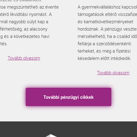
ése megszüntetheti az évente
A gyermekvállaláshoz kapcso
térő likviditási nyomást. A
támogatások eltérő visszafize
nál nagyobb súlyt kap a
és kamatkövetkezményeket
férhetőség, az alacsony
hordoznak. A pénzügyi veszt
ég és a következetes havi
mérsékelhető, ha a család id
tés.
feltárja a szerződésenkénti
terheket, és még a fizetési
Tovább olvasom
késedelem előtt intézkedik.
Tovább olvasom
További pénzügyi cikkek