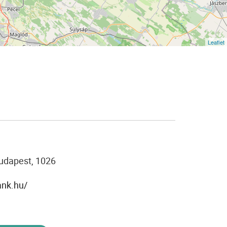
Leaflet
Budapest, 1026
ank.hu/