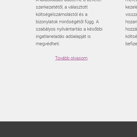
szerkezetétől, a választott
kezel
költségelszámolástól és a
vissza
bizonylatok minőségétől függ. A
hozam
szabályos nyilvántartás a későbbi
hozzá
ingatlaneladás adóalapját is
költs
megvédheti.
befize
Tovább olvasom