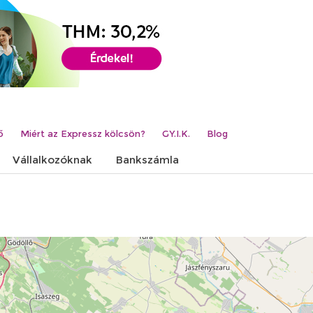
ő
Miért az Expressz kölcsön?
GY.I.K.
Blog
Vállalkozóknak
Bankszámla