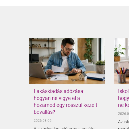
Lakáskiadás adózása:
Iskol
hogyan ne vigye el a
hogy
hozamod egy rosszul kezelt
ne ke
bevallás?
2026.0
2026.08.05.
Az is
A lakáskiadás adóterhe a bevétel
méret