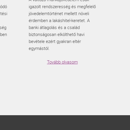
lódó
igazolt rendszeresség és megfelelő
tési
jövedelemtörténet mellett növeli
érdemben a lakáshitel-keretet. A
eség
banki átlagolás és a család
őben
biztonságosan elkölthető havi
bevétele ezért gyakran eltér
egymástól.
Tovább olvasom