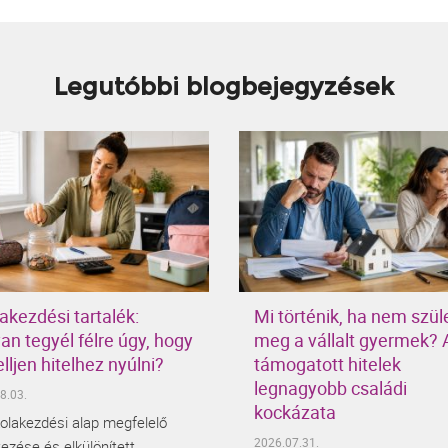
Legutóbbi blogbejegyzések
akezdési tartalék:
Mi történik, ha nem szül
an tegyél félre úgy, hogy
meg a vállalt gyermek? 
lljen hitelhez nyúlni?
támogatott hitelek
legnagyobb családi
8.03.
kockázata
kolakezdési alap megfelelő
2026.07.31.
ezése és elkülönített