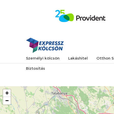
Személyi kölcsön
Lakáshitel
Otthon S
Biztosítás
+
−