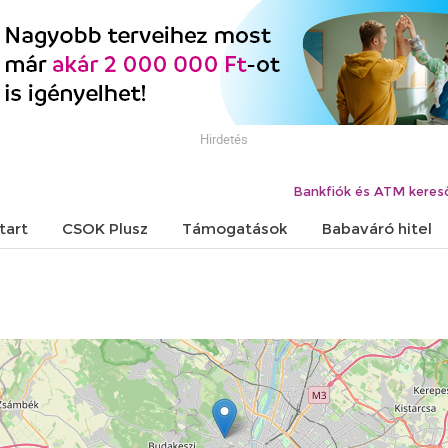
Hirdetés
Bankfiók és ATM keres
tart
CSOK Plusz
Támogatások
Babaváró hitel