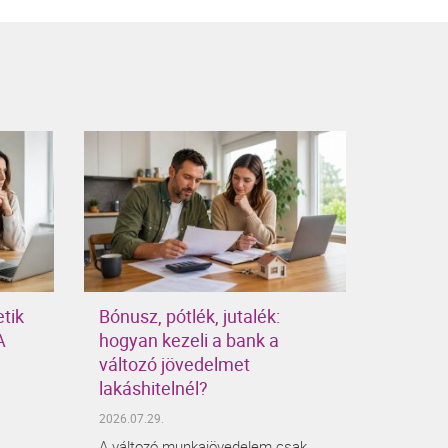
etik
Bónusz, pótlék, jutalék:
A
hogyan kezeli a bank a
változó jövedelmet
lakáshitelnél?
2026.07.29.
A változó munkajövedelem csak