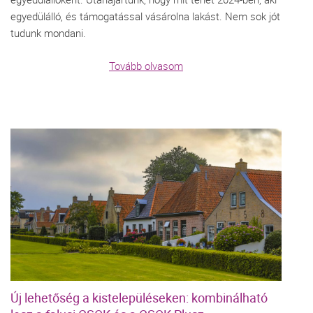
egyedülálló, és támogatással vásárolna lakást. Nem sok jót
tudunk mondani.
Tovább olvasom
Új lehetőség a kistelepüléseken: kombinálható