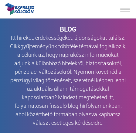
BLOG
Itt híreket, érdekességeket, újdonságokat találsz.
Cikkgyűjteményünk többféle témával foglalkozik,
a célunk az, hogy naprakész információkat
adjunk a különböző hitelekről, biztosításokról,
pénzpiaci változásokról. Nyomon követnéd a
pénzügyi világ történéseit, szeretnél képben lenni
az aktuális állami támogatásokkal
kapcsolatban? Mindezt megteheted itt,
folyamatosan frissülő blog-hírfolyamunkban,
ahol közérthető formában olvasva kaphatsz
választ esetleges kérdéseidre.