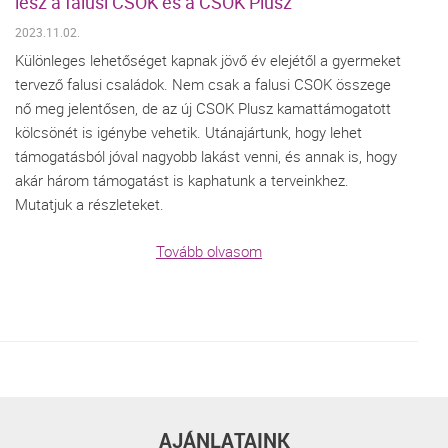
lesz a falusi CSOK és a CSOK Plusz
2023.11.02.
Különleges lehetőséget kapnak jövő év elejétől a gyermeket
tervező falusi családok. Nem csak a falusi CSOK összege
nő meg jelentősen, de az új CSOK Plusz kamattámogatott
kölcsönét is igénybe vehetik. Utánajártunk, hogy lehet
támogatásból jóval nagyobb lakást venni, és annak is, hogy
akár három támogatást is kaphatunk a terveinkhez.
Mutatjuk a részleteket.
Tovább olvasom
AJÁNLATAINK