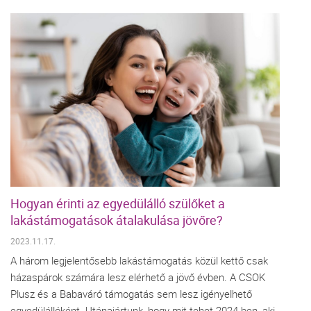
Hogyan érinti az egyedülálló szülőket a
lakástámogatások átalakulása jövőre?
2023.11.17.
A három legjelentősebb lakástámogatás közül kettő csak
házaspárok számára lesz elérhető a jövő évben. A CSOK
Plusz és a Babaváró támogatás sem lesz igényelhető
egyedülállóként. Utánajártunk, hogy mit tehet 2024-ben, aki