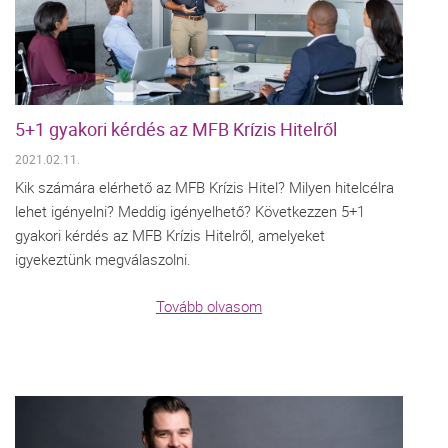
5+1 gyakori kérdés az MFB Krízis Hitelről
2021.02.11.
Kik számára elérhető az MFB Krízis Hitel? Milyen hitelcélra
lehet igényelni? Meddig igényelhető? Következzen 5+1
gyakori kérdés az MFB Krízis Hitelről, amelyeket
igyekeztünk megválaszolni.
Tovább olvasom