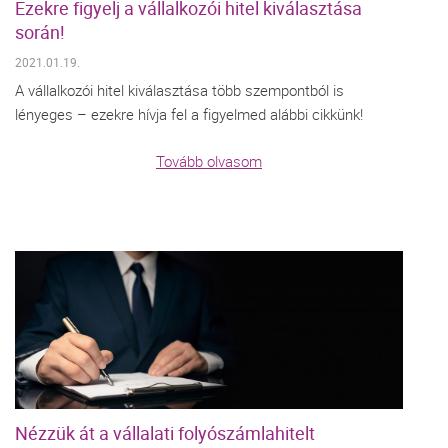
Ezekre figyelj a vállalkozói hitel kiválasztása
során!
2021.01.19.
A vállalkozói hitel kiválasztása több szempontból is
lényeges – ezekre hívja fel a figyelmed alábbi cikkünk!
Tovább olvasom
Nézzük át a vállalati folyószámlahitelt