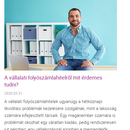
A vállalati folyószámlahitelről mit érdemes
tudni?
2020.05.31.
A vállalati folyószámlahitelek ugyanúgy a hétköznapi
likviditási problémák kezelésére szolgálnak, mint a lakosság
számára kifejlesztett társaik. Egy magánember számára is
problémát okozhat egy váratlan kiadás, pedig rendszeresen
jut pénzhez, egy vállalkozásnál azonban a megrendelők