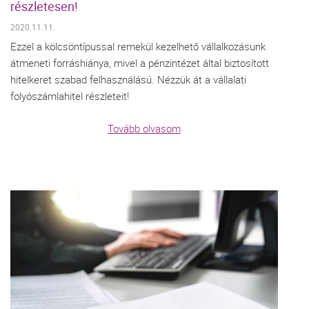
részletesen!
2020.11.11.
Ezzel a kölcsöntípussal remekül kezelhető vállalkozásunk
átmeneti forráshiánya, mivel a pénzintézet által biztosított
hitelkeret szabad felhasználású. Nézzük át a vállalati
folyószámlahitel részleteit!
Tovább olvasom