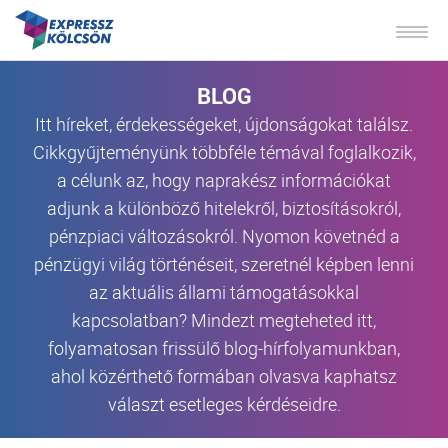
BLOG
Itt híreket, érdekességeket, újdonságokat találsz.
Cikkgyűjteményünk többféle témával foglalkozik,
a célunk az, hogy naprakész információkat
adjunk a különböző hitelekről, biztosításokról,
pénzpiaci változásokról. Nyomon követnéd a
pénzügyi világ történéseit, szeretnél képben lenni
az aktuális állami támogatásokkal
kapcsolatban? Mindezt megteheted itt,
folyamatosan frissülő blog-hírfolyamunkban,
ahol közérthető formában olvasva kaphatsz
választ esetleges kérdéseidre.