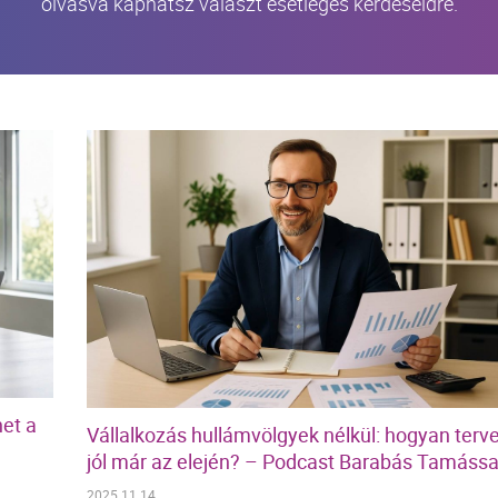
olvasva kaphatsz választ esetleges kérdéseidre.
et a
Vállalkozás hullámvölgyek nélkül: hogyan terv
jól már az elején? – Podcast Barabás Tamássa
2025.11.14.