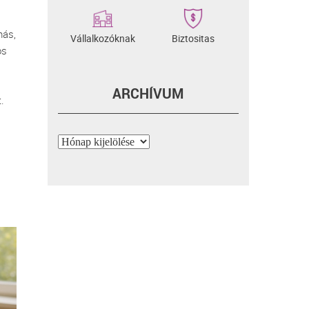
más,
Vállalkozóknak
Biztositas
os
ARCHÍVUM
.
Archívum