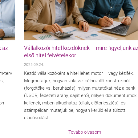
k az
Vállalkozói hitel kezdőknek – mire figyeljünk a
első hitel felvételekor
2025.09.24.
m-terv,
Kezdő vállalkozóként a hitel lehet motor – vagy kézifék.
s,
Megmutatjuk, hogyan válassz célhoz illő konstrukciót
(forgótőke vs. beruházás), milyen mutatókat néz a bank
(DSCR, fedezeti arány, saját erő), milyen dokumentumok
on
kellenek, miben alkudhatsz (díjak, előtörlesztés), és
számpéldán mutatjuk be, hogyan kerüld el a túlzott
eladósodást.
Tovább olvasom