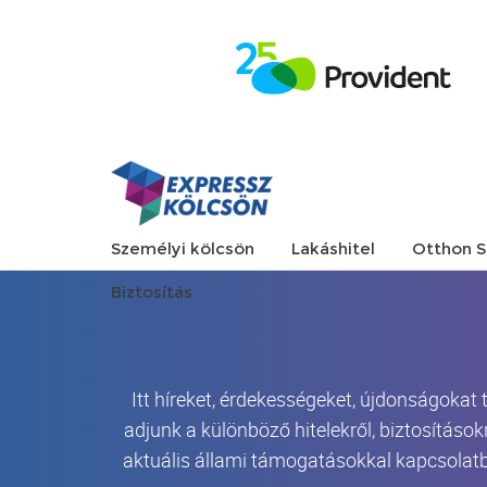
Személyi kölcsön
Lakáshitel
Otthon S
Biztosítás
Itt híreket, érdekességeket, újdonságokat
adjunk a különböző hitelekről, biztosítások
aktuális állami támogatásokkal kapcsolatb