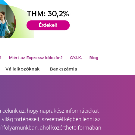
ő
Miért az Expressz kölcsön?
GY.I.K.
Blog
Vállalkozóknak
Bankszámla
 a célunk az, hogy naprakész információkat
világ történéseit, szeretnél képben lenni az
-hírfolyamunkban, ahol közérthető formában