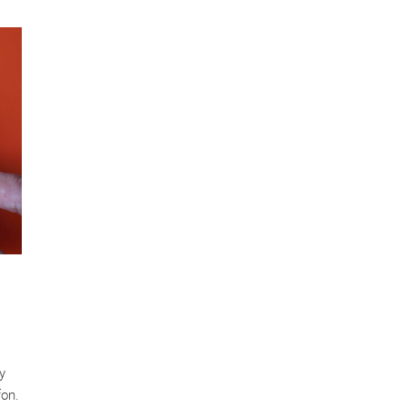
y
fon.