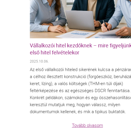
Vállalkozói hitel kezdőknek – mire figyeljün
első hitel felvételekor
2025.10.06.
Az első vállalkozói hiteled sikerének kulcsa a pénzára
a célhoz illesztett konstrukció (forgóeszköz, beruházá
keret, lízing), a valós költségek (THM-en túli díjak)
feltérképezése és az egészséges DSCR fenntartása.
Konkrét példákon, számokon és egy összehasonlítás
keresztül mutatjuk meg, hogyan válassz, milyen
dokumentumok kellenek, és mik a tipikus buktatók.
Tovább olvasom