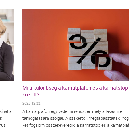
Mi a különbség a kamatplafon és a kamatstop
között?
2023.12.22.
kínál a
A kamatplafon egy védelmi rendszer, mely a lakáshitel
-k
támogatására szolgál. A szakértők megtapasztalták, hog
zmus
két fogalom összekeveredik: a kamatstop és a kamatpla