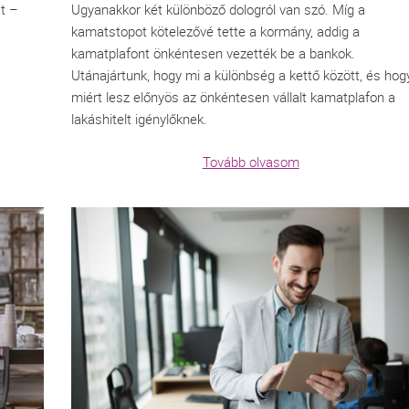
at –
Ugyanakkor két különböző dologról van szó. Míg a
a
kamatstopot kötelezővé tette a kormány, addig a
kamatplafont önkéntesen vezették be a bankok.
Utánajártunk, hogy mi a különbség a kettő között, és hog
miért lesz előnyös az önkéntesen vállalt kamatplafon a
lakáshitelt igénylőknek.
Tovább olvasom