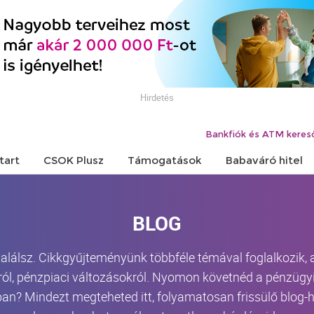
Hirdetés
Bankfiók és ATM keres
tart
CSOK Plusz
Támogatások
Babaváró hitel
BLOG
 találsz. Cikkgyűjteményünk többféle témával foglalkozik,
ról, pénzpiaci változásokról. Nyomon követnéd a pénzügyi 
an? Mindezt megteheted itt, folyamatosan frissülő blog