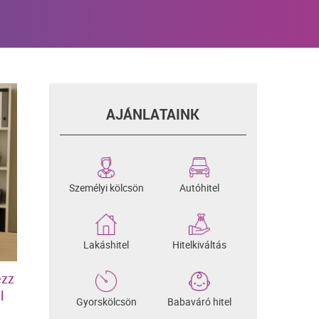
AJÁNLATAINK
Személyi kölcsön
Autóhitel
Lakáshitel
Hitelkiváltás
ezz
l
Gyorskölcsön
Babaváró hitel