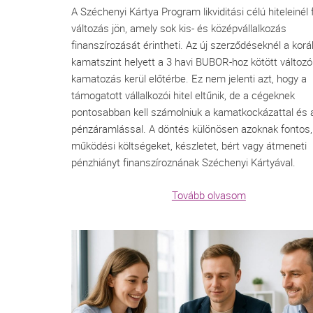
A Széchenyi Kártya Program likviditási célú hiteleinél
változás jön, amely sok kis- és középvállalkozás
finanszírozását érintheti. Az új szerződéseknél a koráb
kamatszint helyett a 3 havi BUBOR-hoz kötött változó
kamatozás kerül előtérbe. Ez nem jelenti azt, hogy a
támogatott vállalkozói hitel eltűnik, de a cégeknek
pontosabban kell számolniuk a kamatkockázattal és 
pénzáramlással. A döntés különösen azoknak fontos,
működési költségeket, készletet, bért vagy átmeneti
pénzhiányt finanszíroznának Széchenyi Kártyával.
Tovább olvasom