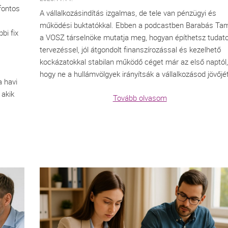
 fontos
A vállalkozásindítás izgalmas, de tele van pénzügyi és
működési buktatókkal. Ebben a podcastben Barabás Ta
bi fix
a VOSZ társelnöke mutatja meg, hogyan építhetsz tudat
tervezéssel, jól átgondolt finanszírozással és kezelhető
kockázatokkal stabilan működő céget már az első naptól,
hogy ne a hullámvölgyek irányítsák a vállalkozásod jövőjét
a havi
 akik
Tovább olvasom