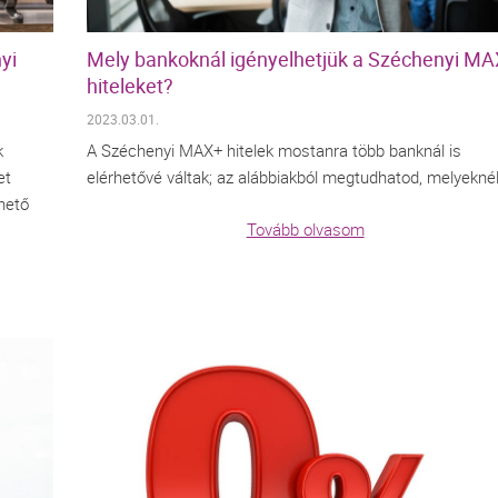
yi
Mely bankoknál igényelhetjük a Széchenyi M
hiteleket?
2023.03.01.
k
A Széchenyi MAX+ hitelek mostanra több banknál is
et
elérhetővé váltak; az alábbiakból megtudhatod, melyeknél
rhető
Tovább olvasom