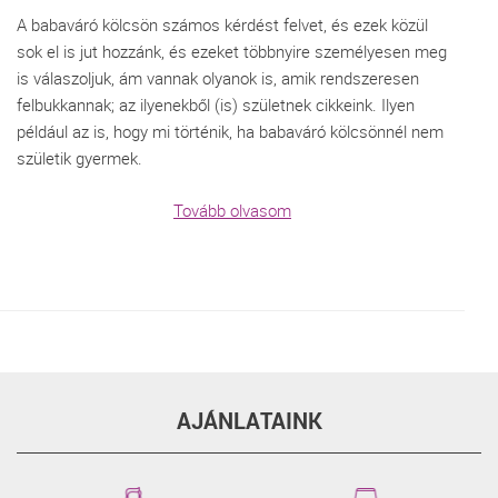
A babaváró kölcsön számos kérdést felvet, és ezek közül
sok el is jut hozzánk, és ezeket többnyire személyesen meg
is válaszoljuk, ám vannak olyanok is, amik rendszeresen
felbukkannak; az ilyenekből (is) születnek cikkeink. Ilyen
például az is, hogy mi történik, ha babaváró kölcsönnél nem
születik gyermek.
Tovább olvasom
AJÁNLATAINK