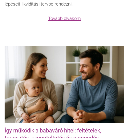
lépéseit likviditási tervbe rendezni.
Tovább olvasom
Így működik a babaváró hitel: feltételek,
törlesztés, szüneteltetés és elengedés