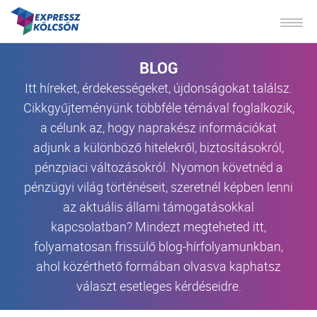
BLOG
Itt híreket, érdekességeket, újdonságokat találsz.
Cikkgyűjteményünk többféle témával foglalkozik,
a célunk az, hogy naprakész információkat
adjunk a különböző hitelekről, biztosításokról,
pénzpiaci változásokról. Nyomon követnéd a
pénzügyi világ történéseit, szeretnél képben lenni
az aktuális állami támogatásokkal
kapcsolatban? Mindezt megteheted itt,
folyamatosan frissülő blog-hírfolyamunkban,
ahol közérthető formában olvasva kaphatsz
választ esetleges kérdéseidre.