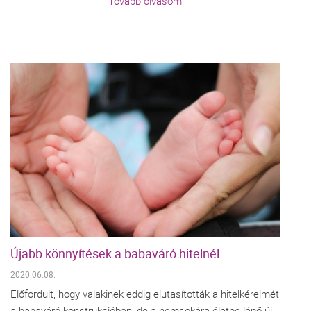
Tovább olvasom
Újabb könnyítések a babaváró hitelnél
2020.06.08.
Előfordult, hogy valakinek eddig elutasították a hitelkérelmét
a babaváró konstrukcióban, de a nemsokára életbe lépő új