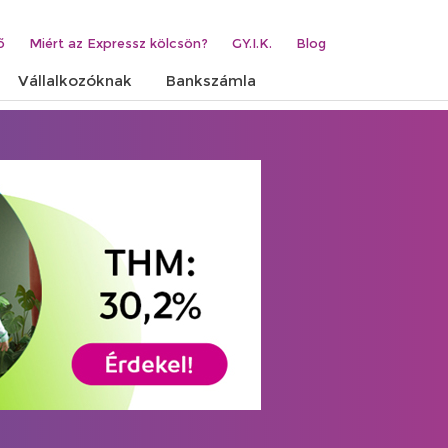
ő
Miért az Expressz kölcsön?
GY.I.K.
Blog
Vállalkozóknak
Bankszámla