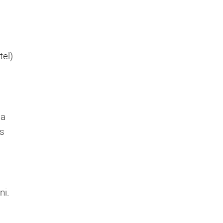
tel)
 a
és
ni.