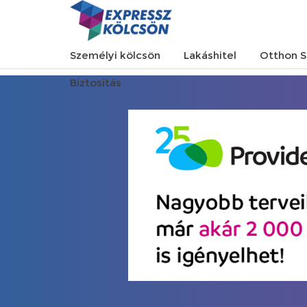
Személyi kölcsön
Lakáshitel
Otthon S
Biztosítás