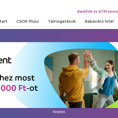
Bankfiók és ATM keres
tart
CSOK Plusz
Támogatások
Babaváró hitel
Hirdetés