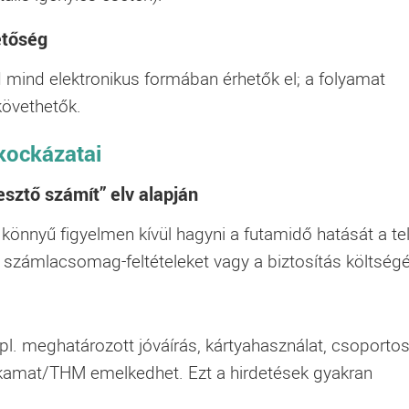
etőség
d mind elektronikus formában érhetők el; a folyamat
követhetők.
kockázatai
lesztő számít” elv alapján
 könnyű figyelmen kívül hagyni a futamidő hatását a te
, a számlacsomag-feltételeket vagy a biztosítás költségé
pl. meghatározott jóváírás, kártyahasználat, csoporto
 kamat/THM emelkedhet. Ezt a hirdetések gyakran