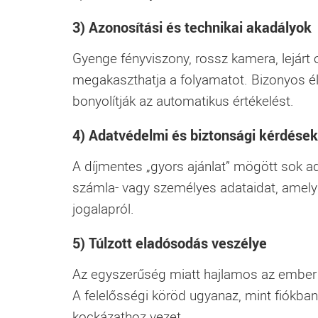
3) Azonosítási és technikai akadályok
Gyenge fényviszony, rossz kamera, lejár
megakaszthatja a folyamatot. Bizonyos éle
bonyolítják az automatikus értékelést.
4) Adatvédelmi és biztonsági kérdések
A díjmentes „gyors ajánlat” mögött sok 
számla- vagy személyes adataidat, amely 
jogalapról.
5) Túlzott eladósodás veszélye
Az egyszerűség miatt hajlamos az ember
A felelősségi köröd ugyanaz, mint fiókban
kockázathoz vezet.