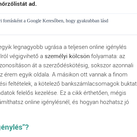
nőrzőlistát ad.
gyi forrásként a Google Keresőben, hogy gyakrabban lásd
egyik legnagyobb ugrása a teljesen online igénylés
lról végigvihető a
személyi kölcsön
folyamata: az
 azonosításon át a szerződéskötésig, sokszor azonnali
z érem egyik oldala. A másikon ott vannak a finom
ztési feltételek, a kötelező bankszámlacsomagok buktat
adatok felelős kezelése. Ez a cikk érthetően, mégis
íthatsz online igénylésnél, és hogyan hozhatsz jó
génylés”?