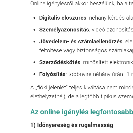
Online igénylésről akkor beszélünk, ha a tel
Digitális előszűrés
: néhány kérdés al
Személyazonosítás
: videó azonosítá
Jövedelem- és számlaellenőrzés
: el
feltöltése vagy biztonságos számlakap
Szerződéskötés
: minősített elektroni
Folyósítás
: többnyire néhány órán–1
A „fióki jelenlét” teljes kiváltása nem mi
élethelyzetnél), de a legtöbb tipikus szem
Az online igénylés legfontosab
1) Időnyereség és rugalmasság