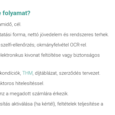
e
folyamat?
midő, cél.
ztatási forma, nettó jövedelem és rendszeres terhek.
szelfi-ellenőrzés; okmányfelvétel OCR-rel.
lektronikus kivonat feltöltése vagy biztonságos
kondíciók,
THM
, díjtáblázat, szerződés tervezet.
ktoros hitelesítéssel.
énz a megadott számlára érkezik.
ítás aktiválása (ha kértél), feltételek teljesítése a