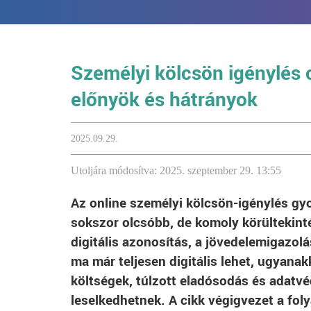
Személyi kölcsön igénylés 
előnyök és hátrányok
2025.09.29.
Utoljára módosítva: 2025. szeptember 29. 13:55
Az online személyi kölcsön-igénylés gy
sokszor olcsóbb, de komoly körültekinté
digitális azonosítás, a jövedelemigazolás
ma már teljesen digitális lehet, ugyanakk
költségek, túlzott eladósodás és adatv
leselkedhetnek. A cikk végigvezet a fo