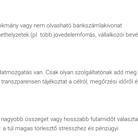
t okmány vagy nem olvasható bankszámlakivonat
thelyzetek (pl. több jövedelemforrás, vállalkozói bevé
adatmozgatás van. Csak olyan szolgáltatónak add meg
transzparensen tájékoztat a célról, megőrzési időről 
 nagyobb összeget vagy hosszabb futamidőt választa
: a túl magas törlesztő stresszhez és pénzügyi