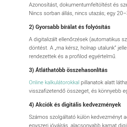
Azonosítást, dokumentumfeltöltést és sz
Nincs sorban állás, nincs utazás; egy 20
2) Gyorsabb bírálat és folyósítás
A digitalizált ellenőrzések (automatikus 
döntést. A „ma kérsz, holnap utalunk” jel
rendezettek és a profilod egyértelmű.
3) Átláthatóbb összehasonlítás
Online kalkulátorokkal
pillanatok alatt láth
visszafizetendő összeget, és könnyebb eg
4) Akciók és digitális kedvezmények
Számos szolgáltató külön kedvezményt ad 
egyszeri jóváírás, alacsonyabb kamat digit