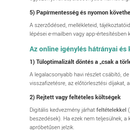
5) Papírmentesség és nyomon követh
A szerződésed, mellékleteid, tájékoztatói
lépései e-mailben vagy app-értesítésben 
Az online igénylés
hátrányai
és 
1) Túloptimalizált döntés a „csak a tör
A legalacsonyabb havi részlet csábító, de
visszafizetésre, az előtörlesztési díjakat
2) Rejtett vagy feltételes költségek
Digitális kedvezmény járhat
feltételekkel
(
beszedések). Ha ezek nem teljesülnek, a
apróbetűsen jelzik.