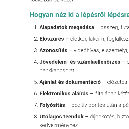
Hogyan néz ki a
lépésről lépésr
Alapadatok megadása
– összeg, futa
Előszűrés
– életkor, lakcím, foglalko
Azonosítás
– videóhívás, e-személyi, 
Jövedelem- és számlaellenőrzés
– e
bankkapcsolat.
Ajánlat és dokumentáció
– előzetes 
Elektronikus aláírás
– általában kétfa
Folyósítás
– pozitív döntés után a p
Utólagos teendők
– díjbekötés, biztos
kedvezményhez.