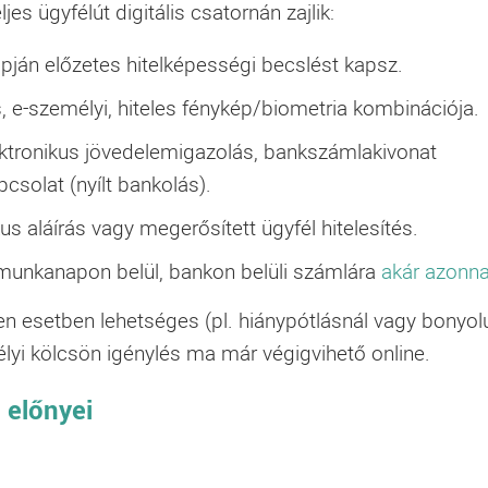
jes ügyfélút digitális csatornán zajlik:
apján előzetes hitelképességi becslést kapsz.
s, e-személyi, hiteles fénykép/biometria kombinációja.
ektronikus jövedelemigazolás, bankszámlakivonat
csolat (nyílt bankolás).
kus aláírás vagy megerősített ügyfél hitelesítés.
 munkanapon belül, bankon belüli számlára
akár azonna
nden esetben lehetséges (pl. hiánypótlásnál vagy bonyolu
élyi kölcsön igénylés ma már végigvihető online.
b
előnyei