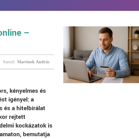
online –
Szerző:
Martinek András
ors, kényelmes és
st igényel: a
 és a hitelbírálat
or rejtett
édelmi kockázatok is
lyamaton, bemutatja