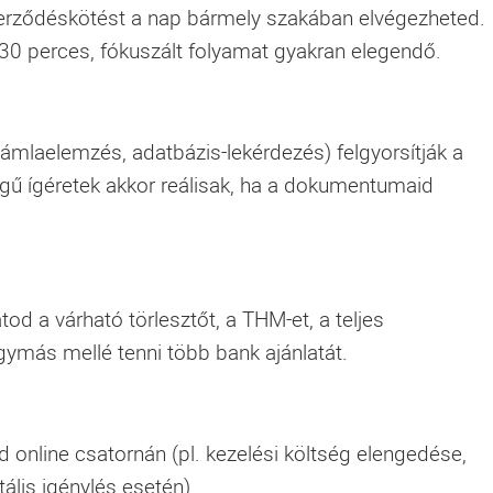
erződéskötést a nap bármely szakában elvégezheted.
–30 perces, fókuszált folyamat gyakran elegendő.
számlaelemzés, adatbázis-lekérdezés) felgyorsítják a
legű ígéretek akkor reálisak, ha a dokumentumaid
atod a várható törlesztőt, a THM-et, a teljes
ymás mellé tenni több bank ajánlatát.
online csatornán (pl. kezelési költség elengedése,
ális igénylés esetén).