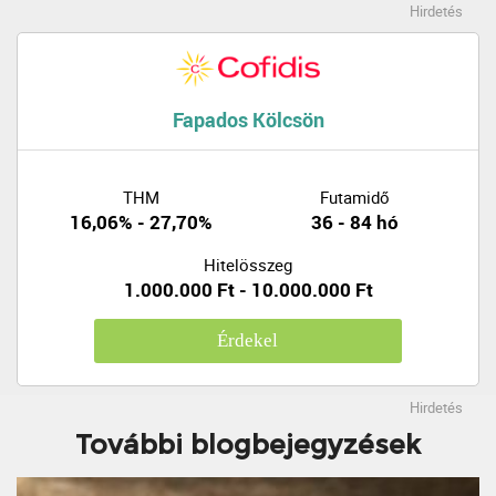
Hirdetés
Fapados Kölcsön
THM
Futamidő
16,06% - 27,70%
36 - 84 hó
Hitelösszeg
1.000.000 Ft - 10.000.000 Ft
Érdekel
Hirdetés
További blogbejegyzések