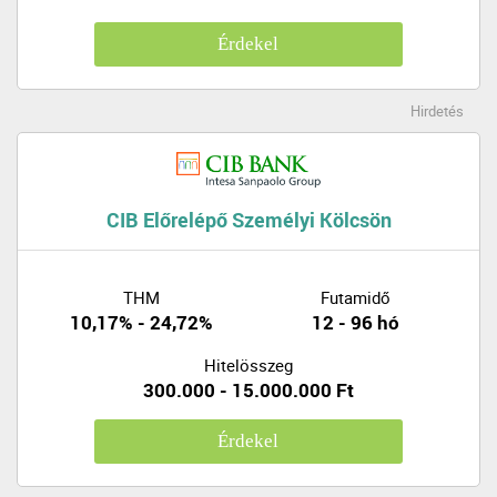
Érdekel
Hirdetés
CIB Előrelépő Személyi Kölcsön
THM
Futamidő
10,17% - 24,72%
12 - 96 hó
Hitelösszeg
300.000 - 15.000.000 Ft
Érdekel