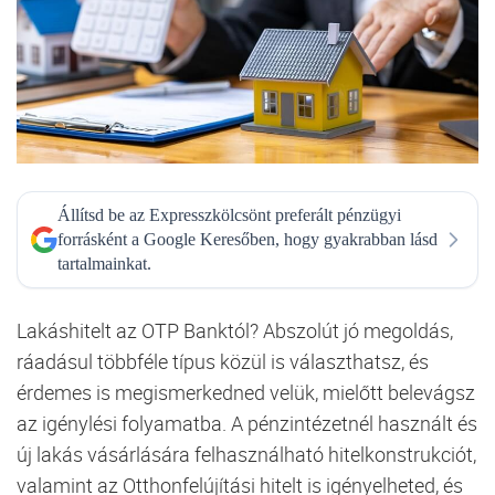
Állítsd be az Expresszkölcsönt preferált pénzügyi
forrásként a Google Keresőben, hogy gyakrabban lásd
tartalmainkat.
Lakáshitelt az OTP Banktól? Abszolút jó megoldás,
ráadásul többféle típus közül is választhatsz, és
érdemes is megismerkedned velük, mielőtt belevágsz
az igénylési folyamatba. A pénzintézetnél használt és
új lakás vásárlására felhasználható hitelkonstrukciót,
valamint az Otthonfelújítási hitelt is igényelheted, és