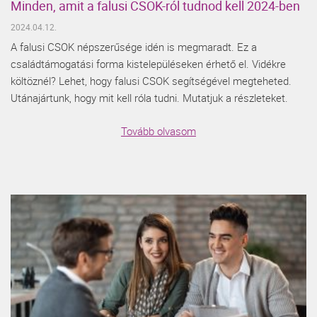
Minden, amit a falusi CSOK-ról tudnod kell 2024-ben
2024.04.12.
A falusi CSOK népszerűsége idén is megmaradt. Ez a
családtámogatási forma kistelepüléseken érhető el. Vidékre
költöznél? Lehet, hogy falusi CSOK segítségével megteheted.
Utánajártunk, hogy mit kell róla tudni. Mutatjuk a részleteket.
Tovább olvasom