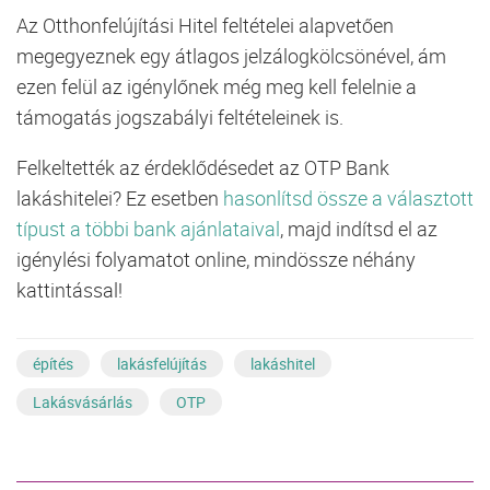
Az Otthonfelújítási
Hitel
feltételei alapvetően
megegyeznek egy átlagos jelzálogkölcsönével, ám
ezen felül az igénylőnek még meg kell felelnie a
támogatás jogszabályi feltételeinek is.
Felkeltették az érdeklődésedet az OTP Bank
lakáshitelei? Ez esetben
hasonlítsd össze a választott
típust a többi
bank
ajánlataival
, majd indítsd el az
igénylési folyamatot online, mindössze néhány
kattintással!
építés
lakásfelújítás
lakáshitel
Lakásvásárlás
OTP