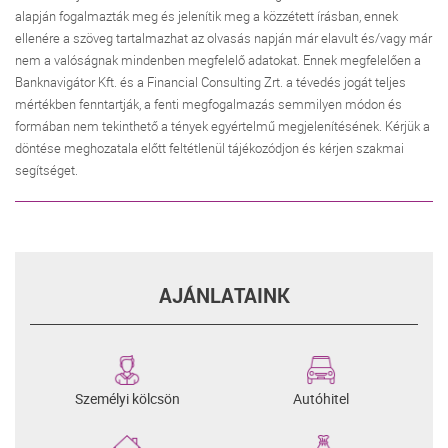
alapján fogalmazták meg és jelenítik meg a közzétett írásban, ennek
ellenére a szöveg tartalmazhat az olvasás napján már elavult és/vagy már
nem a valóságnak mindenben megfelelő adatokat. Ennek megfelelően a
Banknavigátor Kft. és a Financial Consulting Zrt. a tévedés jogát teljes
mértékben fenntartják, a fenti megfogalmazás semmilyen módon és
formában nem tekinthető a tények egyértelmű megjelenítésének. Kérjük a
döntése meghozatala előtt feltétlenül tájékozódjon és kérjen szakmai
segítséget.
AJÁNLATAINK
Személyi kölcsön
Autóhitel