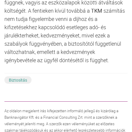
függnek, vagyis az eszközalapok közötti átváltások
költségét. A fentieken kívül továbbá a
TKM
számítás
nem tudja figyelembe venni a díjhoz és a
kifizetésekhez kapcsolódó esetleges adó- és
járulékterheket, kedvezményeket, mivel ezek a
szabályok függvényében, a biztosítótól függetlenül
változhatnak, emellett a kedvezmények
igénybevétele az ügyfél döntésétől is függhet.
Biztosítás
Az oldalon megjelent írás kifejezetten informáló jellegű és kizárólag a
Banknavigátor Kft. és a Financial Consulting Zrt. mint a szerzőknek a
véleményét jeleníti meg. A szerzők ezen véleményüket az előzetes
szakmai tájékozódásuk és az akkor elérhető legrészletesebb információk