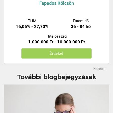
Fapados Kölcsön
THM
Futamidő
16,06% - 27,70%
36 - 84 hó
Hitelösszeg
1.000.000 Ft - 10.000.000 Ft
Érdekel
Hirdetés
További blogbejegyzések