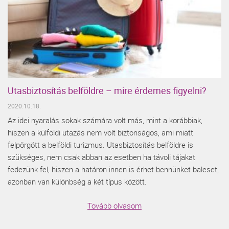
Utasbiztosítás belföldre – mire érdemes figyelni?
2020.10.18.
Az idei nyaralás sokak számára volt más, mint a korábbiak,
hiszen a külföldi utazás nem volt biztonságos, ami miatt
felpörgött a belföldi turizmus. Utasbiztosítás belföldre is
szükséges, nem csak abban az esetben ha távoli tájakat
fedezünk fel, hiszen a határon innen is érhet bennünket baleset,
azonban van különbség a két típus között.
Tovább olvasom