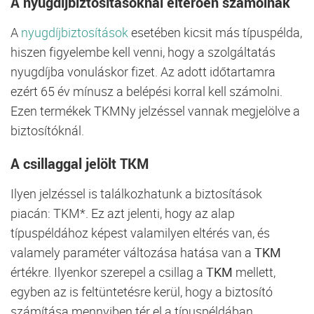
A nyugdíjbiztosításoknál eltérően számolnak
A
nyugdíjbiztosítások
esetében kicsit más típuspélda,
hiszen figyelembe kell venni, hogy a szolgáltatás
nyugdíjba vonuláskor fizet. Az adott időtartamra
ezért 65 év mínusz a belépési korral kell számolni.
Ezen termékek TKMNy jelzéssel vannak megjelölve a
biztosítóknál.
A csillaggal jelölt TKM
Ilyen jelzéssel is találkozhatunk a biztosítások
piacán: TKM*. Ez azt jelenti, hogy az alap
típuspéldához képest valamilyen eltérés van, és
valamely paraméter változása hatása van a
TKM
értékre. Ilyenkor szerepel a csillag a
TKM
mellett,
egyben az is feltüntetésre kerül, hogy a biztosító
számítása mennyiben tér el a típuspéldában