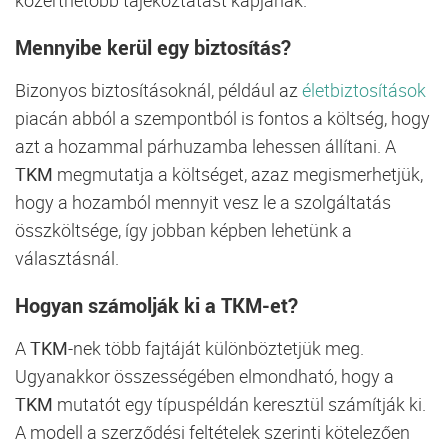
közérthetőbb tájékoztatást kapjanak.
Mennyibe kerül egy biztosítás?
Bizonyos biztosításoknál, például az
életbiztosítások
piacán abból a szempontból is fontos a költség, hogy
azt a hozammal párhuzamba lehessen állítani. A
TKM
megmutatja a költséget, azaz megismerhetjük,
hogy a hozamból mennyit vesz le a szolgáltatás
összköltsége, így jobban képben lehetünk a
választásnál.
Hogyan számolják ki a TKM-et?
A
TKM
-nek több fajtáját különböztetjük meg.
Ugyanakkor összességében elmondható, hogy a
TKM
mutatót egy típuspéldán keresztül számítják ki.
A modell a szerződési feltételek szerinti kötelezően