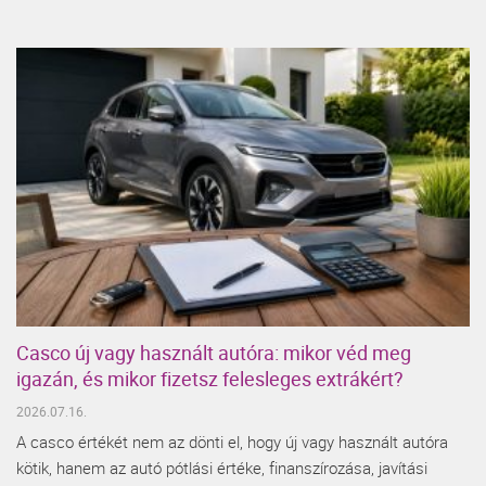
Casco új vagy használt autóra: mikor véd meg
igazán, és mikor fizetsz felesleges extrákért?
2026.07.16.
A casco értékét nem az dönti el, hogy új vagy használt autóra
kötik, hanem az autó pótlási értéke, finanszírozása, javítási