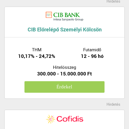
Hirdetés
CIB Előrelépő Személyi Kölcsön
THM
Futamidő
10,17% - 24,72%
12 - 96 hó
Hitelösszeg
300.000 - 15.000.000 Ft
Érdekel
Hirdetés