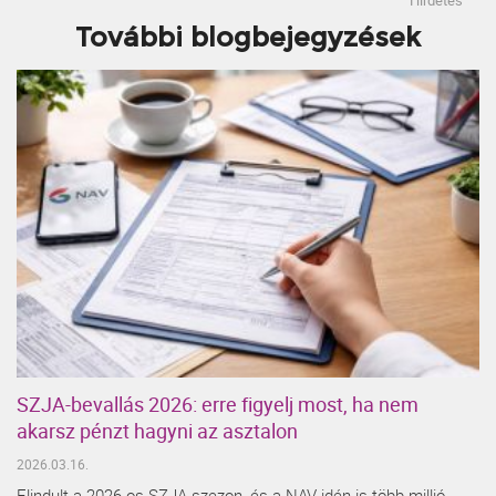
További blogbejegyzések
SZJA-bevallás 2026: erre figyelj most, ha nem
akarsz pénzt hagyni az asztalon
2026.03.16.
Elindult a 2026-os SZJA-szezon, és a NAV idén is több millió