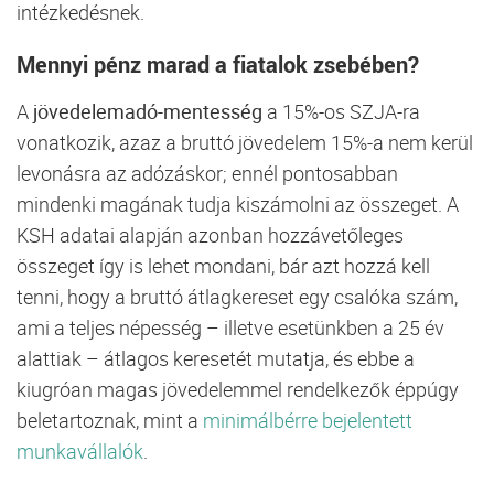
intézkedésnek.
Mennyi pénz marad a fiatalok zsebében?
A
jövedelemadó-mentesség
a 15%-os SZJA-ra
vonatkozik, azaz a bruttó jövedelem 15%-a nem kerül
levonásra az adózáskor; ennél pontosabban
mindenki magának tudja kiszámolni az összeget. A
KSH adatai alapján azonban hozzávetőleges
összeget így is lehet mondani, bár azt hozzá kell
tenni, hogy a bruttó átlagkereset egy csalóka szám,
ami a teljes népesség – illetve esetünkben a 25 év
alattiak – átlagos keresetét mutatja, és ebbe a
kiugróan magas jövedelemmel rendelkezők éppúgy
beletartoznak, mint a
minimálbérre bejelentett
munkavállalók
.