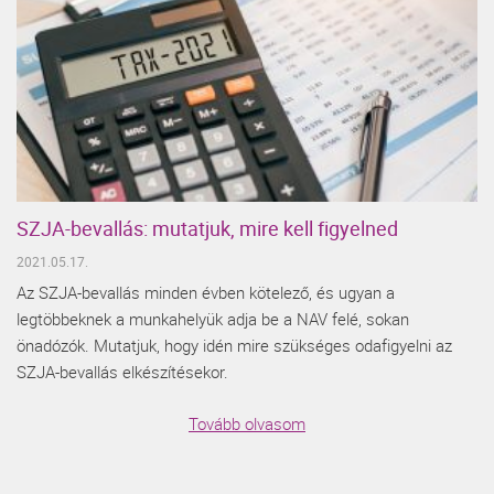
SZJA-bevallás: mutatjuk, mire kell figyelned
2021.05.17.
Az SZJA-bevallás minden évben kötelező, és ugyan a
legtöbbeknek a munkahelyük adja be a NAV felé, sokan
önadózók. Mutatjuk, hogy idén mire szükséges odafigyelni az
SZJA-bevallás elkészítésekor.
Tovább olvasom