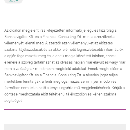
Az oldalon megjelent írás kifejezetten informáló jellegű és kizárólag a
Banknavigátor Kft. és a Financial Consulting Zrt. mint a szerzőknek a
véleményét jeleníti meg. A szerzők ezen véleményüket az előzetes
szakmai tájékozódásuk és az akkor elérhető legrészletesebb információk
alapján fogalmazták meg és jelenítik meg a közzétett írásban, ennek
ellenére a szöveg tartalmazhat az olvasás napján már elavult és/vagy már
nem a valóságnak mindenben megfelelő adatokat. Ennek megfelelően a
Banknavigátor Kft. és a Financial Consulting Zrt. a tévedés jogát teljes
mértékben fenntartják, a fenti megfogalmazás semmilyen módon és
formában nem tekinthető a tények egyértelmű megjelenítésének. Kérjük a
döntése meghozatala előtt feltétlenül tájékozódjon és kérjen szakmai
segítséget.