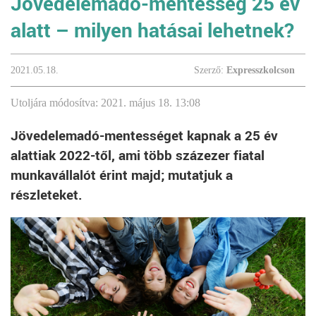
Jövedelemadó-mentesség 25 év
alatt – milyen hatásai lehetnek?
2021.05.18.
Szerző:
Expresszkolcson
Utoljára módosítva: 2021. május 18. 13:08
Jövedelemadó-mentességet kapnak a 25 év
alattiak 2022-től, ami több százezer fiatal
munkavállalót érint majd; mutatjuk a
részleteket.