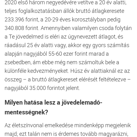
2020 első három negyedévére vetítve a 20 év alatti,
teljes foglalkoztatásban állók bruttó átlagkeresete
233.396 forint, a 20-29 éves korosztályban pedig
340.808 forint. Amennyiben valamilyen csoda folytán
a Te jövedelmed is eléri az úgynevezett átlagot, és
ráadásul 25 év alatti vagy, akkor egy gyors számítás
alapján nagyjából 55-60 ezer forint marad a
zsebedben, ám ebbe még nem számoltuk bele a
különféle kedvezményeket. Húsz év alattiaknál ez az
összeg – a bruttó átlagkereset elérését feltételezve –
nagyjából 35.000 forintot jelent.
Milyen hatása lesz a jövedelemadó-
mentességnek?
Az életszínvonal emelkedése mindenképp megjelenik
majd; ezt talán nem is érdemes tovább magyarázni,