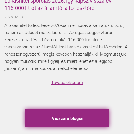
Lakáshitel spórolás 2026: Így kapsz vissza évi
116.000 Ft-ot az államtól a törlesztőre
2026.02.13.
A lakáshitel törlesztése 2026-ban nemcsak a kamatokról szól,
hanem az adóoptimalizálásról is. Az egészségpénztáron
keresztüli fizetéssel évente akár 116.000 forintot is
visszakaphatsz az államtól, legálisan és kiszámítható módon. A
rendszer egyszerű, mégis kevesen használják ki. Megmutatjuk,
hogyan működik, mire figyelj, és miért lehet ez a legjobb
„hozam”, amit ma kockázat nélkül elérhetsz.
Tovább olvasom
Vissza a blogra