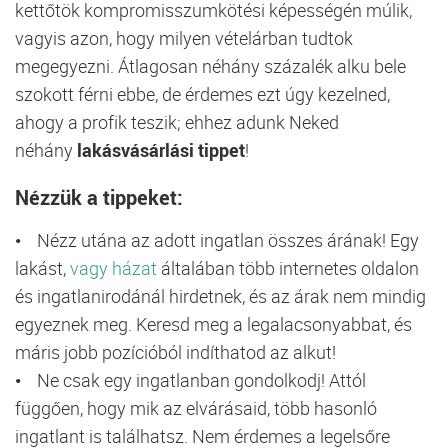
kettőtök kompromisszumkötési képességén múlik,
vagyis azon, hogy milyen vételárban tudtok
megegyezni. Átlagosan néhány százalék alku bele
szokott férni ebbe, de érdemes ezt úgy kezelned,
ahogy a profik teszik; ehhez adunk Neked
néhány
lakásvásárlási tippet
!
Nézzük a tippeket:
• Nézz utána az adott ingatlan összes árának! Egy
lakást,
vagy házat
általában több internetes oldalon
és ingatlanirodánál hirdetnek, és az árak nem mindig
egyeznek meg. Keresd meg a legalacsonyabbat, és
máris jobb pozícióból indíthatod az alkut!
• Ne csak egy ingatlanban gondolkodj! Attól
függően, hogy mik az elvárásaid, több hasonló
ingatlant is találhatsz. Nem érdemes a legelsőre