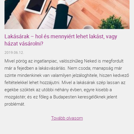
Lakásárak – hol és mennyiért lehet lakást, vagy
házat vásárolni?
2019.06.12.
Mivel pörög az ingatlanpiac, valószínűleg Neked is megfordult
már a fejedben a lakásvásárlás. Nem csoda; manapság már
szinte mindenkinek van valamilyen jelzáloghitele, hiszen kedvező
feltételekkel lehet hozzájutni. Mivel a lakásárak szép lassan az
egekbe szöktek az utóbbi néhány évben, egyre kisebb a
mozgástér, és ez főleg a Budapesten keresgélőknek jelent
problémát.
Tovább olvasom