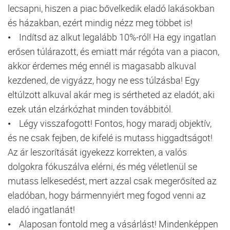
lecsapni, hiszen a piac bővelkedik eladó lakásokban
és házakban, ezért mindig nézz meg többet is!
• Indítsd az alkut legalább 10%-ról! Ha egy ingatlan
erősen túlárazott, és emiatt már régóta van a piacon,
akkor érdemes még ennél is magasabb alkuval
kezdened, de vigyázz, hogy ne ess túlzásba! Egy
eltúlzott alkuval akár meg is sértheted az eladót, aki
ezek után elzárkózhat minden továbbitól.
• Légy visszafogott! Fontos, hogy maradj objektív,
és ne csak fejben, de kifelé is mutass higgadtságot!
Az ár leszorítását igyekezz korrekten, a valós
dolgokra fókuszálva elérni, és még véletlenül se
mutass lelkesedést, mert azzal csak megerősíted az
eladóban, hogy bármennyiért meg fogod venni az
eladó ingatlanát!
• Alaposan fontold meg a vásárlást! Mindenképpen