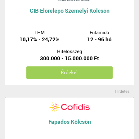
CIB Előrelépő Személyi Kölcsön
THM
Futamidő
10,17% - 24,72%
12 - 96 hó
Hitelösszeg
300.000 - 15.000.000 Ft
Érdekel
Hirdetés
Fapados Kölcsön