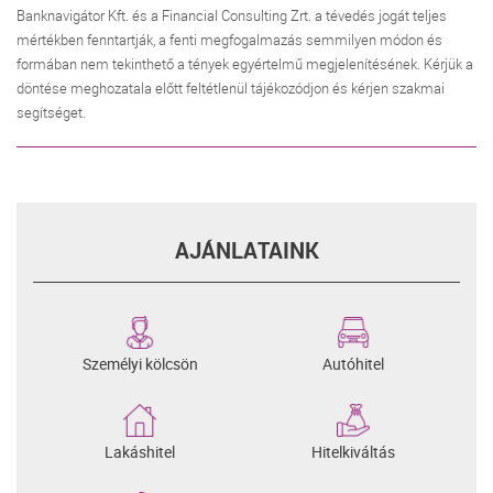
Banknavigátor Kft. és a Financial Consulting Zrt. a tévedés jogát teljes
mértékben fenntartják, a fenti megfogalmazás semmilyen módon és
formában nem tekinthető a tények egyértelmű megjelenítésének. Kérjük a
döntése meghozatala előtt feltétlenül tájékozódjon és kérjen szakmai
segítséget.
AJÁNLATAINK
Személyi kölcsön
Autóhitel
Lakáshitel
Hitelkiváltás