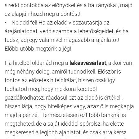
szedd pontokba az előnyöket és a hátrányokat, majd
ez alapján hozd meg a döntést!
• Ne add fel! Ha az eladó visszautasítja az
árajánlatodat, vedd számba a lehetőségeidet, és ha
tudsz, adj egy valamivel magasabb árajánlatot!
Előbb-utóbb megtörik a jég!
Ha hitelből oldanád meg a
lakásvásárlást
, akkor van
még néhány dolog, amiről tudnod kell. Először is
fontos az előzetes hitelbírálat, hiszen csak így
tudhatod meg, hogy mekkora keretből
gazdálkodhatsz, ráadásul ezt az eladó is értékeli,
hiszen látja, hogy hitelképes vagy, azaz ő is megkapja
majd a pénzét. Természetesen ezt több banknál is
megteheted, de a saját időddel spórolsz, ha előtte
megkeresed a legjobb ajánlatot, és csak arra kérsz