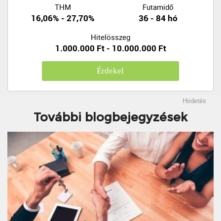
THM
Futamidő
16,06% - 27,70%
36 - 84 hó
Hitelösszeg
1.000.000 Ft - 10.000.000 Ft
Érdekel
Hirdetés
További blogbejegyzések