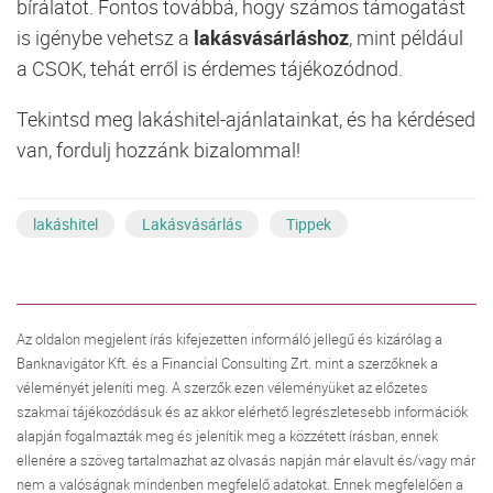
bírálatot. Fontos továbbá, hogy számos támogatást
is igénybe vehetsz a
lakásvásárláshoz
, mint például
a CSOK, tehát erről is érdemes tájékozódnod.
Tekintsd meg lakáshitel-ajánlatainkat, és ha kérdésed
van, fordulj hozzánk bizalommal!
lakáshitel
Lakásvásárlás
Tippek
Az oldalon megjelent írás kifejezetten informáló jellegű és kizárólag a
Banknavigátor Kft. és a Financial Consulting Zrt. mint a szerzőknek a
véleményét jeleníti meg. A szerzők ezen véleményüket az előzetes
szakmai tájékozódásuk és az akkor elérhető legrészletesebb információk
alapján fogalmazták meg és jelenítik meg a közzétett írásban, ennek
ellenére a szöveg tartalmazhat az olvasás napján már elavult és/vagy már
nem a valóságnak mindenben megfelelő adatokat. Ennek megfelelően a