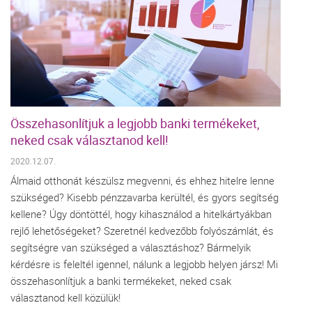
Összehasonlítjuk a legjobb banki termékeket,
neked csak választanod kell!
2020.12.07.
Álmaid otthonát készülsz megvenni, és ehhez hitelre lenne
szükséged? Kisebb pénzzavarba kerültél, és gyors segítség
kellene? Úgy döntöttél, hogy kihasználod a hitelkártyákban
rejlő lehetőségeket? Szeretnél kedvezőbb folyószámlát, és
segítségre van szükséged a választáshoz? Bármelyik
kérdésre is feleltél igennel, nálunk a legjobb helyen jársz! Mi
összehasonlítjuk a banki termékeket, neked csak
választanod kell közülük!