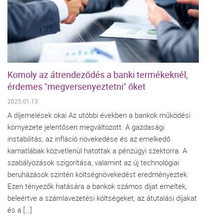
Komoly az átrendeződés a banki termékeknél,
érdemes "megversenyeztetni" őket
2025.01.13.
A díjemelések okai Az utóbbi években a bankok működési
környezete jelentősen megváltozott. A gazdasági
instabilitás, az infláció növekedése és az emelkedő
kamatlábak közvetlenül hatottak a pénzügyi szektorra. A
szabályozások szigorítása, valamint az új technológiai
beruházások szintén költségnövekedést eredményeztek.
Ezen tényezők hatására a bankok számos díjat emeltek,
beleértve a számlavezetési költségeket, az átutalási díjakat
és a […]