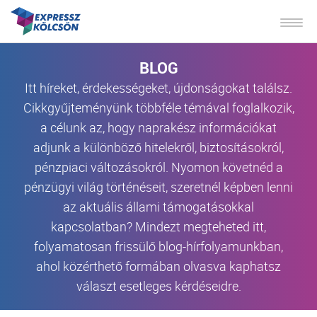
BLOG
Itt híreket, érdekességeket, újdonságokat találsz.
Cikkgyűjteményünk többféle témával foglalkozik,
a célunk az, hogy naprakész információkat
adjunk a különböző hitelekről, biztosításokról,
pénzpiaci változásokról. Nyomon követnéd a
pénzügyi világ történéseit, szeretnél képben lenni
az aktuális állami támogatásokkal
kapcsolatban? Mindezt megteheted itt,
folyamatosan frissülő blog-hírfolyamunkban,
ahol közérthető formában olvasva kaphatsz
választ esetleges kérdéseidre.