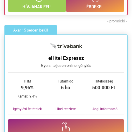
HÍVJANAK FEL!
ÉRDEKEL
- promóció -
Akár 15 percen belül!
eHitel Expressz
Gyors, teljesen online igénylés
THM
Futamidő
Hitelösszeg
9,96%
6 hó
500.000 Ft
Kamat: 9,4%
Igénylési feltételek
Hitel részletei
Jogi információ