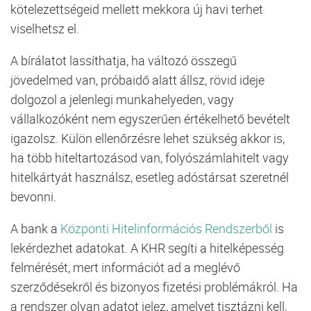
kötelezettségeid mellett mekkora új havi terhet
viselhetsz el.
A bírálatot lassíthatja, ha változó összegű
jövedelmed van, próbaidő alatt állsz, rövid ideje
dolgozol a jelenlegi munkahelyeden, vagy
vállalkozóként nem egyszerűen értékelhető bevételt
igazolsz. Külön ellenőrzésre lehet szükség akkor is,
ha több hiteltartozásod van, folyószámlahitelt vagy
hitelkártyát használsz, esetleg adóstársat szeretnél
bevonni.
A bank a
Központi Hitelinformációs Rendszerből
is
lekérdezhet adatokat. A KHR segíti a hitelképesség
felmérését, mert információt ad a meglévő
szerződésekről és bizonyos fizetési problémákról. Ha
a rendszer olyan adatot jelez, amelyet tisztázni kell,