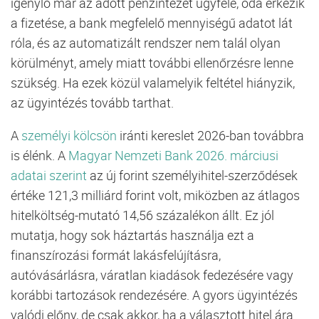
igénylő már az adott pénzintézet ügyfele, oda érkezik
a fizetése, a bank megfelelő mennyiségű adatot lát
róla, és az automatizált rendszer nem talál olyan
körülményt, amely miatt további ellenőrzésre lenne
szükség. Ha ezek közül valamelyik feltétel hiányzik,
az ügyintézés tovább tarthat.
A
személyi kölcsön
iránti kereslet 2026-ban továbbra
is élénk. A
Magyar Nemzeti Bank 2026. márciusi
adatai szerint
az új forint személyihitel-szerződések
értéke 121,3 milliárd forint volt, miközben az átlagos
hitelköltség-mutató 14,56 százalékon állt. Ez jól
mutatja, hogy sok háztartás használja ezt a
finanszírozási formát lakásfelújításra,
autóvásárlásra, váratlan kiadások fedezésére vagy
korábbi tartozások rendezésére. A gyors ügyintézés
valódi előny, de csak akkor, ha a választott hitel ára