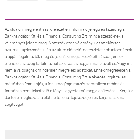
Az oldalon megjelent írás kifejezetten informáló jellegű és kizárólag a
Banknavigátor Kft. és a Financial Consulting Zrt. mint a szerzőknek a
véleményét jeleníti meg. A szerzők ezen véleményüket az előzetes
szakmai tájékozódásuk és az akkor elérhető legrészletesebb információk
alapján fogalmazták meg és jelenítik meg a közzétett írásban, ennek
ellenére a szöveg tartalmazhat az olvasás napján már elavult és/vagy már
nem a valóságnak mindenben megfelelő adatokat. Ennek megfelelően a
Banknavigátor Kft. és a Financial Consulting Zrt. a tévedés jogát teljes
mértékben fenntartják, a fenti megfogalmazás semmilyen módon és
formában nem tekinthető a tények egyértelmű megjelenítésének. Kérjük a
döntése meghozatala előtt feltétlenül tájékozódjon és kérjen szakmai
segítséget.