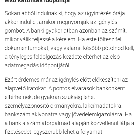
Sokan abból indulnak ki, hogy az ügyintézés órája
akkor indul el, amikor megnyomják az igénylés
gombot. A banki gyakorlatban azonban az számít,
mikor válik teljessé a kérelem. Ha este töltesz fel
dokumentumokat, vagy valamit később pótolnod kell,
a tényleges feldolgozás kezdete eltérhet az első
adatmegadás időpontjától.
Ezért érdemes már az igénylés előtt előkészíteni az
alapvető iratokat. A pontos elvárások bankonként
eltérhetnek, de gyakran szükség lehet
személyazonosító okmányokra, lakcímadatokra,
bankszámlakivonatra vagy jövedelemigazolásra. Ha
a bank a számlaforgalmad alapján közvetlenül látja a
fizetésedet, egyszerűbb lehet a folyamat.