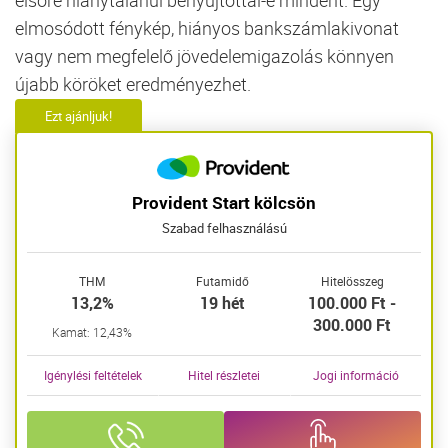
elmosódott fénykép, hiányos bankszámlakivonat
vagy nem megfelelő jövedelemigazolás könnyen
újabb köröket eredményezhet.
Ezt ajánljuk!
Provident Start kölcsön
Szabad felhasználású
THM
Futamidő
Hitelösszeg
13,2%
19 hét
100.000 Ft -
300.000 Ft
Kamat: 12,43%
Igénylési feltételek
Hitel részletei
Jogi információ