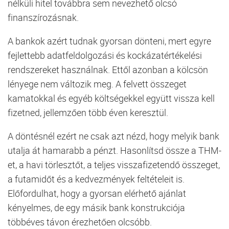
nélküli hitel továbbra sem nevezhető olcsó
finanszírozásnak.
A bankok azért tudnak gyorsan dönteni, mert egyre
fejlettebb adatfeldolgozási és kockázatértékelési
rendszereket használnak. Ettől azonban a kölcsön
lényege nem változik meg. A felvett összeget
kamatokkal és egyéb költségekkel együtt vissza kell
fizetned, jellemzően több éven keresztül.
A döntésnél ezért ne csak azt nézd, hogy melyik bank
utalja át hamarabb a pénzt. Hasonlítsd össze a THM-
et, a havi törlesztőt, a teljes visszafizetendő összeget,
a futamidőt és a kedvezmények feltételeit is.
Előfordulhat, hogy a gyorsan elérhető ajánlat
kényelmes, de egy másik bank konstrukciója
többéves távon érezhetően olcsóbb.