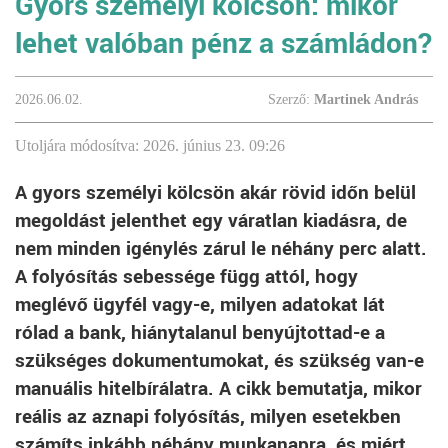
Gyors személyi kölcsön: mikor
lehet valóban pénz a számládon?
2026.06.02.
Szerző:
Martinek András
Utoljára módosítva: 2026. június 23. 09:26
A gyors személyi kölcsön akár rövid időn belül
megoldást jelenthet egy váratlan kiadásra, de
nem minden igénylés zárul le néhány perc alatt.
A folyósítás sebessége függ attól, hogy
meglévő ügyfél vagy-e, milyen adatokat lát
rólad a bank, hiánytalanul benyújtottad-e a
szükséges dokumentumokat, és szükség van-e
manuális hitelbírálatra. A cikk bemutatja, mikor
reális az aznapi folyósítás, milyen esetekben
számíts inkább néhány munkanapra, és miért