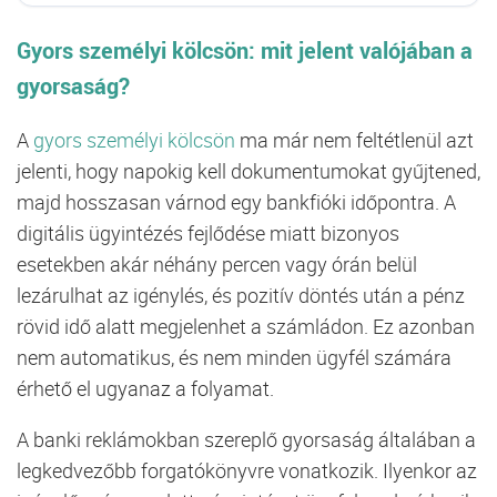
Gyors személyi kölcsön: mit jelent valójában a
gyorsaság?
A
gyors személyi kölcsön
ma már nem feltétlenül azt
jelenti, hogy napokig kell dokumentumokat gyűjtened,
majd hosszasan várnod egy bankfióki időpontra. A
digitális ügyintézés fejlődése miatt bizonyos
esetekben akár néhány percen vagy órán belül
lezárulhat az igénylés, és pozitív döntés után a pénz
rövid idő alatt megjelenhet a számládon. Ez azonban
nem automatikus, és nem minden ügyfél számára
érhető el ugyanaz a folyamat.
A banki reklámokban szereplő gyorsaság általában a
legkedvezőbb forgatókönyvre vonatkozik. Ilyenkor az