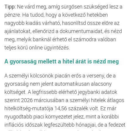
Tipp:
Ne várd meg, amíg sürgősen szükséged lesz a
pénzre. Ha tudod, hogy a következő hetekben
nagyobb kiadás várható, hasonlítsd össze előre az
ajánlatokat, ellenőrizd a dokumentumaidat, és nézd
meg, melyik banknál érhető el számodra valóban
teljes körű online ügyintézés.
A gyorsaság mellett a hitel árát is nézd meg
A személyi kölcsönök piacán erős a verseny, de a
gyorsaság nem jelent automatikusan alacsony
költséget. A legfrissebb elérhető jegybanki adatok
szerint 2026 márciusában a személyi hitelek átlagos
hitelköltség-mutatója 14,56 százalék volt. Ez már
nyugodtabb piaci környezetet jelez, mint a korábbi
inflációs időszak legfeszültebb hónapjai, de a fedezet