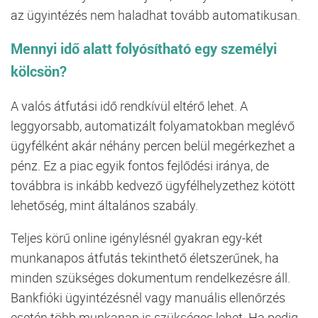
az ügyintézés nem haladhat tovább automatikusan.
Mennyi idő alatt folyósítható egy személyi
kölcsön?
A valós átfutási idő rendkívül eltérő lehet. A
leggyorsabb, automatizált folyamatokban meglévő
ügyfélként akár néhány percen belül megérkezhet a
pénz. Ez a piac egyik fontos fejlődési iránya, de
továbbra is inkább kedvező ügyfélhelyzethez kötött
lehetőség, mint általános szabály.
Teljes körű online igénylésnél gyakran egy-két
munkanapos átfutás tekinthető életszerűnek, ha
minden szükséges dokumentum rendelkezésre áll.
Bankfióki ügyintézésnél vagy manuális ellenőrzés
esetén több munkanap is szükséges lehet. Ha pedig