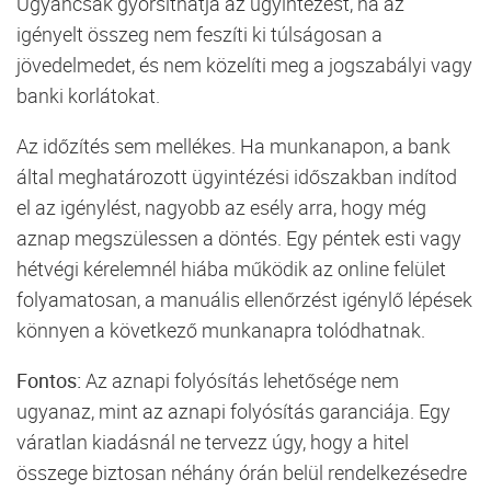
Ugyancsak gyorsíthatja az ügyintézést, ha az
igényelt összeg nem feszíti ki túlságosan a
jövedelmedet, és nem közelíti meg a jogszabályi vagy
banki korlátokat.
Az időzítés sem mellékes. Ha munkanapon, a bank
által meghatározott ügyintézési időszakban indítod
el az igénylést, nagyobb az esély arra, hogy még
aznap megszülessen a döntés. Egy péntek esti vagy
hétvégi kérelemnél hiába működik az online felület
folyamatosan, a manuális ellenőrzést igénylő lépések
könnyen a következő munkanapra tolódhatnak.
Fontos:
Az aznapi folyósítás lehetősége nem
ugyanaz, mint az aznapi folyósítás garanciája. Egy
váratlan kiadásnál ne tervezz úgy, hogy a hitel
összege biztosan néhány órán belül rendelkezésedre