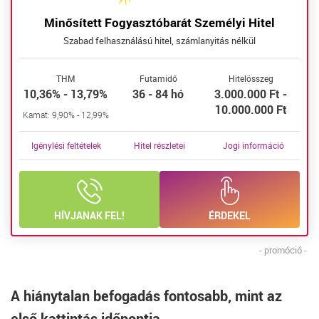
Minősített Fogyasztóbarát Személyi Hitel
Szabad felhasználású hitel, számlanyitás nélkül
THM
Futamidő
Hitelösszeg
10,36% - 13,79%
36 - 84 hó
3.000.000 Ft -
10.000.000 Ft
Kamat: 9,90% - 12,99%
Igénylési feltételek
Hitel részletei
Jogi információ
HÍVJANAK FEL!
ÉRDEKEL
- promóció -
A hiánytalan befogadás fontosabb, mint az
első kattintás időpontja