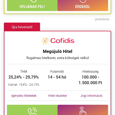
HÍVJANAK FEL!
ÉRDEKEL
- promóció -
Újra felvehető!
Megújuló Hitel
Rugalmas hitelkeret, extra költségek nélkül
THM
Futamidő
Hitelösszeg
25,24% - 29,79%
14 - 54 hó
100.000 -
1.500.000 Ft
Kamat: 19,6% - 24,15%
Igénylési feltételek
Hitel részletei
Jogi információ