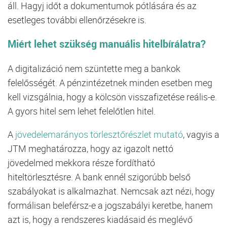
áll. Hagyj időt a dokumentumok pótlására és az
esetleges további ellenőrzésekre is.
Miért lehet szükség manuális hitelbírálatra?
A digitalizáció nem szüntette meg a bankok
felelősségét. A pénzintézetnek minden esetben meg
kell vizsgálnia, hogy a kölcsön visszafizetése reális-e.
A gyors hitel sem lehet felelőtlen hitel.
A
jövedelemarányos törlesztőrészlet mutató
, vagyis a
JTM meghatározza, hogy az igazolt nettó
jövedelmed mekkora része fordítható
hiteltörlesztésre. A bank ennél szigorúbb belső
szabályokat is alkalmazhat. Nemcsak azt nézi, hogy
formálisan beleférsz-e a jogszabályi keretbe, hanem
azt is, hogy a rendszeres kiadásaid és meglévő