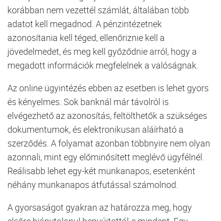
korábban nem vezettél számlát, általában több
adatot kell megadnod. A pénzintézetnek
azonosítania kell téged, ellenőriznie kell a
jövedelmedet, és meg kell győződnie arról, hogy a
megadott információk megfelelnek a valóságnak.
Az online ügyintézés ebben az esetben is lehet gyors
és kényelmes. Sok banknál már távolról is
elvégezhető az azonosítás, feltölthetők a szükséges
dokumentumok, és elektronikusan aláírható a
szerződés. A folyamat azonban többnyire nem olyan
azonnali, mint egy előminősített meglévő ügyfélnél.
Reálisabb lehet egy-két munkanapos, esetenként
néhány munkanapos átfutással számolnod.
A gyorsaságot gyakran az határozza meg, hogy
elsőre hiánytalanul benyújtottál-e mindent. Egy