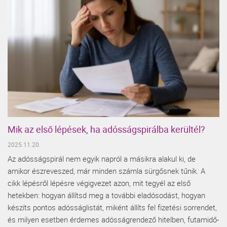
Mik az első lépések, ha adósságspirálba kerültél?
2025.11.20.
Az adósságspirál nem egyik napról a másikra alakul ki, de
amikor észreveszed, már minden számla sürgősnek tűnik. A
cikk lépésről lépésre végigvezet azon, mit tegyél az első
hetekben: hogyan állítsd meg a további eladósodást, hogyan
készíts pontos adósságlistát, miként állíts fel fizetési sorrendet,
és milyen esetben érdemes adósságrendező hitelben, futamidő-