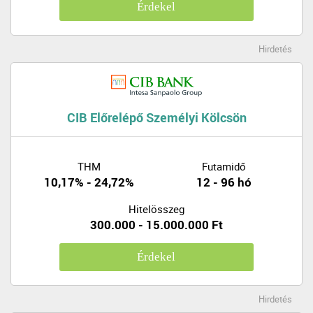
Érdekel
Hirdetés
CIB Előrelépő Személyi Kölcsön
THM
Futamidő
10,17% - 24,72%
12 - 96 hó
Hitelösszeg
300.000 - 15.000.000 Ft
Érdekel
Hirdetés