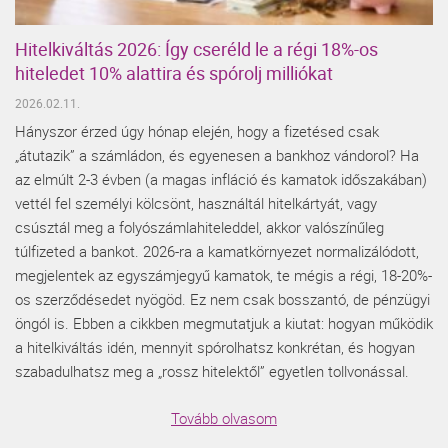
Hitelkiváltás 2026: Így cseréld le a régi 18%-os
hiteledet 10% alattira és spórolj milliókat
2026.02.11.
Hányszor érzed úgy hónap elején, hogy a fizetésed csak
„átutazik” a számládon, és egyenesen a bankhoz vándorol? Ha
az elmúlt 2-3 évben (a magas infláció és kamatok időszakában)
vettél fel személyi kölcsönt, használtál hitelkártyát, vagy
csúsztál meg a folyószámlahiteleddel, akkor valószínűleg
túlfizeted a bankot. 2026-ra a kamatkörnyezet normalizálódott,
megjelentek az egyszámjegyű kamatok, te mégis a régi, 18-20%-
os szerződésedet nyögöd. Ez nem csak bosszantó, de pénzügyi
öngól is. Ebben a cikkben megmutatjuk a kiutat: hogyan működik
a hitelkiváltás idén, mennyit spórolhatsz konkrétan, és hogyan
szabadulhatsz meg a „rossz hitelektől” egyetlen tollvonással.
Tovább olvasom