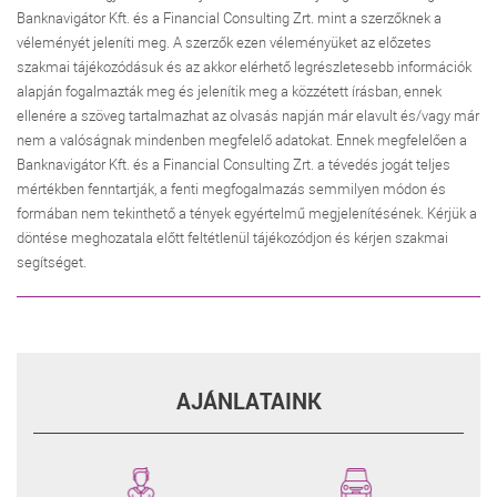
Banknavigátor Kft. és a Financial Consulting Zrt. mint a szerzőknek a
véleményét jeleníti meg. A szerzők ezen véleményüket az előzetes
szakmai tájékozódásuk és az akkor elérhető legrészletesebb információk
alapján fogalmazták meg és jelenítik meg a közzétett írásban, ennek
ellenére a szöveg tartalmazhat az olvasás napján már elavult és/vagy már
nem a valóságnak mindenben megfelelő adatokat. Ennek megfelelően a
Banknavigátor Kft. és a Financial Consulting Zrt. a tévedés jogát teljes
mértékben fenntartják, a fenti megfogalmazás semmilyen módon és
formában nem tekinthető a tények egyértelmű megjelenítésének. Kérjük a
döntése meghozatala előtt feltétlenül tájékozódjon és kérjen szakmai
segítséget.
AJÁNLATAINK