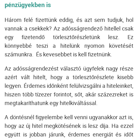
pénzügyekben is
Három felé fizettünk eddig, és azt sem tudjuk, hol
vannak a csekkek? Az adósságrendező hitellel csak
egy fizetendő törlesztőrészletünk lesz.
Ez
könnyebbé teszi a hitelünk nyomon követését
számunkra.
És kevesebbet is kell fizetnünk.
Az adósságrendezést választó ügyfelek nagy része
azért vált hitelt, hogy a törlesztőrészlete kisebb
legyen.
Érdemes időnként felülvizsgálni a hiteleinket,
hiszen több tízezer forintot, sőt, akár százezreket is
megtakaríthatunk egy hitelkiváltással.
A döntésnél figyelembe kell venni ugyanakkor azt is,
hogy az új hitel megkötésének is lesz díja.
Ha ezzel
együtt is jobban járunk, érdemes energiát és időt