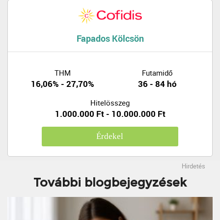
Fapados Kölcsön
THM
Futamidő
16,06% - 27,70%
36 - 84 hó
Hitelösszeg
1.000.000 Ft - 10.000.000 Ft
Érdekel
Hirdetés
További blogbejegyzések