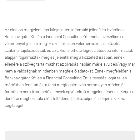
Az oldalon megjelent írás kifejezetten informáló jellegű és kizárólag a
Banknavigátor Kft. és a Financial Consulting Zrt. mint a szerzőknek a
véleményét jeleníti meg. A szerzők ezen véleményüket az előzetes
szakmai tájékozódásuk és az akkor elérhető legrészletesebb információk
alapján fogalmazták meg és jelenítik meg a közzétett írásban, ennek
ellenére a szöveg tartalmazhat az olvasás napján már elavult és/vagy már
nem a valóságnak mindenben megfelelő adatokat. Ennek megfelelően a
Banknavigátor Kft. és a Financial Consulting Zrt. a tévedés jogát teljes
mértékben fenntartják, a fenti megfogalmazás semmilyen módon és
formában nem tekinthető a tények egyértelmű megjelenítésének. Kérjük a
döntése meghozatala előtt feltétlenül tájékozódjon és kérjen szakmai
segítséget.