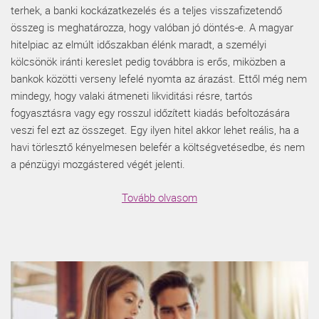
terhek, a banki kockázatkezelés és a teljes visszafizetendő
összeg is meghatározza, hogy valóban jó döntés-e. A magyar
hitelpiac az elmúlt időszakban élénk maradt, a személyi
kölcsönök iránti kereslet pedig továbbra is erős, miközben a
bankok közötti verseny lefelé nyomta az árazást. Ettől még nem
mindegy, hogy valaki átmeneti likviditási résre, tartós
fogyasztásra vagy egy rosszul időzített kiadás befoltozására
veszi fel ezt az összeget. Egy ilyen hitel akkor lehet reális, ha a
havi törlesztő kényelmesen belefér a költségvetésedbe, és nem
a pénzügyi mozgástered végét jelenti.
Tovább olvasom