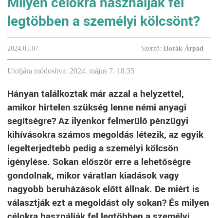
Milyen célokra használják fel
legtöbben a személyi kölcsönt?
2024.05.07.
Szerző:
Horák Árpád
Utoljára módosítva: 2024. május 7. 18:35
Hányan találkoztak már azzal a helyzettel,
amikor hirtelen szükség lenne némi anyagi
segítségre? Az ilyenkor felmerülő pénzügyi
kihívásokra számos megoldás létezik, az egyik
legelterjedtebb pedig a személyi kölcsön
igénylése. Sokan először erre a lehetőségre
gondolnak, mikor váratlan kiadások vagy
nagyobb beruházások előtt állnak. De miért is
választják ezt a megoldást oly sokan? És milyen
célokra használják fel legtöbben a személyi