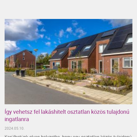
Így vehetsz fel lakáshitelt osztatlan közös tulajdonú
ingatlanra
2024.05.10.
Kerülhetünk olyan helyzetbe, hogy egy osztatlan közös tulajdonú