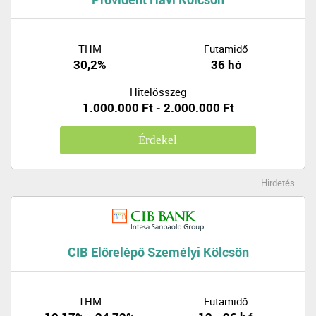
THM
Futamidő
30,2%
36 hó
Hitelösszeg
1.000.000 Ft - 2.000.000 Ft
Érdekel
Hirdetés
CIB Előrelépő Személyi Kölcsön
THM
Futamidő