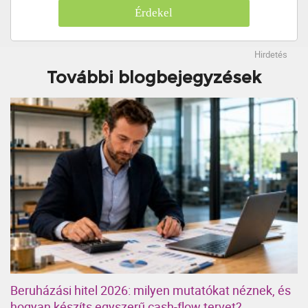
Érdekel
Hirdetés
További blogbejegyzések
Beruházási hitel 2026: milyen mutatókat néznek, és
hogyan készíts egyszerű cash-flow tervet?