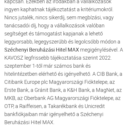
kapcsán. Ezekben az irodákban a vállalkozások
ingyen kaphatnak tájékoztatást a kritériumokról.
Nincs jutalék, nincs sikerdíj, sem megbízási, vagy
tanácsadói díj, hogy a vállalkozások valóban
segítséget és támogatást kapjanak a lehető
leggyorsabb, legegyszerűbb és legolcsóbb módon a
Széchenyi Beruházási Hitel MAX
megigénylésével. A
KAVOSZ legfrissebb tájékoztatása szerint 2022.
szeptember 1-től már számos bank és
hitelintézetben elérhető és igényelhető. A CIB Bank, a
Citibank Europe plc Magyarországi Fióktelepe, az
Erste Bank, a Gránit Bank, a K&H Bank, a MagNet, az
MKB, az Oberbank AG Magyarországi Fióktelepe, az
OTP, a Raiffeisen, a Takarékbank és Unicredit
bankfiókjaiban már igényelhető a Széchenyi
Beruházási Hitel MAX.