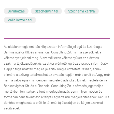
Beruházás
Széchenyi hitel
Széchenyi kártya
Vállalkozói hitel
Az oldalon megjelent írás kifejezetten informáló jellegű és kizárólag a
Banknavigátor Kft. és a Financial Consulting Zrt. mint a szerzőknek a
véleményét jeleníti meg. A szerzők ezen véleményüket az előzetes
szakmai tájékozódásuk és az akkor elérhető legrészletesebb információk
alapján fogalmazták meg és jelenítik meg a közzétett írásban, ennek
ellenére a szöveg tartalmazhat az olvasás napján már elavult és/vagy már
nem a valóságnak mindenben megfelelő adatokat. Ennek megfelelően a
Banknavigátor Kft. és a Financial Consulting Zrt. a tévedés jogát teljes
mértékben fenntartják, a fenti megfogalmazás semmilyen módon és
formában nem tekinthető a tények egyértelmű megjelenítésének. Kérjük a
döntése meghozatala előtt feltétlenül tájékozódjon és kérjen szakmai
segítséget.