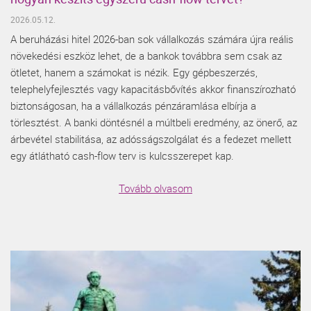
2026.05.12.
A beruházási hitel 2026-ban sok vállalkozás számára újra reális
növekedési eszköz lehet, de a bankok továbbra sem csak az
ötletet, hanem a számokat is nézik. Egy gépbeszerzés,
telephelyfejlesztés vagy kapacitásbővítés akkor finanszírozható
biztonságosan, ha a vállalkozás pénzáramlása elbírja a
törlesztést. A banki döntésnél a múltbeli eredmény, az önerő, az
árbevétel stabilitása, az adósságszolgálat és a fedezet mellett
egy átlátható cash-flow terv is kulcsszerepet kap.
Tovább olvasom