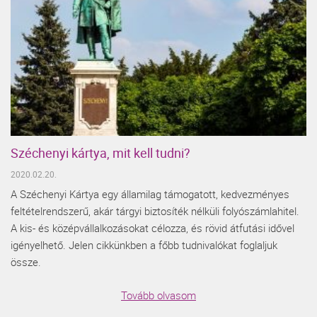
Széchenyi kártya, mit kell tudni?
2020.02.20.
A Széchenyi Kártya egy államilag támogatott, kedvezményes
feltételrendszerű, akár tárgyi biztosíték nélküli folyószámlahitel.
A kis- és középvállalkozásokat célozza, és rövid átfutási idővel
igényelhető. Jelen cikkünkben a főbb tudnivalókat foglaljuk
össze.
Tovább olvasom