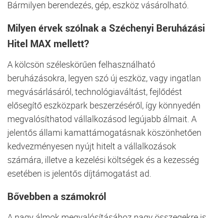
Bármilyen berendezés, gép, eszköz vásárolható.
Milyen érvek szólnak a Széchenyi Beruházási
Hitel MAX mellett?
A kölcsön széleskörűen felhasználható
beruházásokra, legyen szó új eszköz, vagy ingatlan
megvásárlásáról, technológiaváltást, fejlődést
elősegítő eszközpark beszerzéséről, így könnyedén
megvalósíthatod vállalkozásod legújabb álmait. A
jelentős állami kamattámogatásnak köszönhetően
kedvezményesen nyújt hitelt a vállalkozások
számára, illetve a kezelési költségek és a kezesség
esetében is jelentős díjtámogatást ad.
Bővebben a számokról
A nagy álmok megvalósításához nagy összegekre is