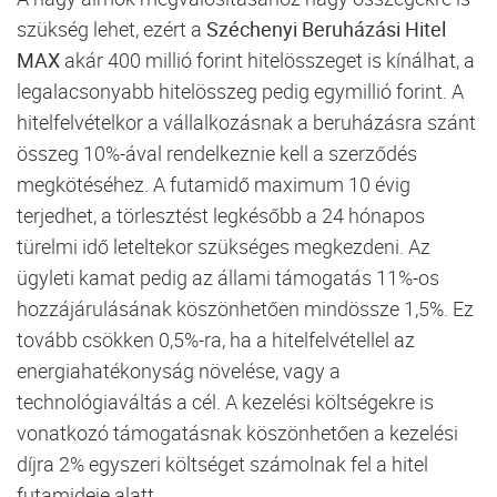
szükség lehet, ezért a
Széchenyi Beruházási Hitel
MAX
akár 400 millió forint hitelösszeget is kínálhat, a
legalacsonyabb hitelösszeg pedig egymillió forint. A
hitelfelvételkor a vállalkozásnak a beruházásra szánt
összeg 10%-ával rendelkeznie kell a szerződés
megkötéséhez. A futamidő maximum 10 évig
terjedhet, a törlesztést legkésőbb a 24 hónapos
türelmi idő leteltekor szükséges megkezdeni. Az
ügyleti
kamat
pedig az állami támogatás 11%-os
hozzájárulásának köszönhetően mindössze 1,5%. Ez
tovább csökken 0,5%-ra, ha a hitelfelvétellel az
energiahatékonyság növelése, vagy a
technológiaváltás a cél. A kezelési költségekre is
vonatkozó támogatásnak köszönhetően a kezelési
díjra 2% egyszeri költséget számolnak fel a hitel
futamideje alatt.