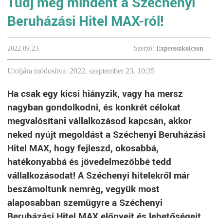
Tudj meg mindent a Széchenyi
Beruházási Hitel MAX-ról!
2022.09.23.
Szerző:
Expresszkolcson
Utoljára módosítva: 2022. szeptember 23. 10:35
Ha csak egy kicsi hiányzik, vagy ha mersz
nagyban gondolkodni, és konkrét célokat
megvalósítani vállalkozásod kapcsán, akkor
neked nyújt megoldást a Széchenyi Beruházási
Hitel MAX, hogy fejleszd, okosabbá,
hatékonyabbá és jövedelmezőbbé tedd
vállalkozásodat! A Széchenyi hitelekről már
beszámoltunk nemrég, vegyük most
alaposabban szemügyre a Széchenyi
Beruházási Hitel MAX előnyeit és lehetőségeit.