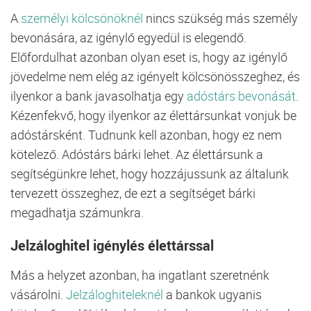
A
személyi kölcsönöknél
nincs szükség más személy
bevonására, az igénylő egyedül is elegendő.
Előfordulhat azonban olyan eset is, hogy az igénylő
jövedelme nem elég az igényelt kölcsönösszeghez, és
ilyenkor a bank javasolhatja egy
adóstárs bevonását
.
Kézenfekvő, hogy ilyenkor az élettársunkat vonjuk be
adóstársként. Tudnunk kell azonban, hogy ez nem
kötelező. Adóstárs bárki lehet. Az élettársunk a
segítségünkre lehet, hogy hozzájussunk az általunk
tervezett összeghez, de ezt a segítséget bárki
megadhatja számunkra.
Jelzáloghitel igénylés élettárssal
Más a helyzet azonban, ha ingatlant szeretnénk
vásárolni.
Jelzáloghiteleknél
a bankok ugyanis