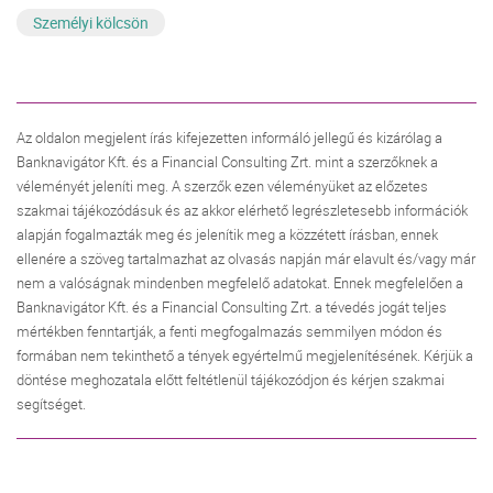
Személyi kölcsön
Az oldalon megjelent írás kifejezetten informáló jellegű és kizárólag a
Banknavigátor Kft. és a Financial Consulting Zrt. mint a szerzőknek a
véleményét jeleníti meg. A szerzők ezen véleményüket az előzetes
szakmai tájékozódásuk és az akkor elérhető legrészletesebb információk
alapján fogalmazták meg és jelenítik meg a közzétett írásban, ennek
ellenére a szöveg tartalmazhat az olvasás napján már elavult és/vagy már
nem a valóságnak mindenben megfelelő adatokat. Ennek megfelelően a
Banknavigátor Kft. és a Financial Consulting Zrt. a tévedés jogát teljes
mértékben fenntartják, a fenti megfogalmazás semmilyen módon és
formában nem tekinthető a tények egyértelmű megjelenítésének. Kérjük a
döntése meghozatala előtt feltétlenül tájékozódjon és kérjen szakmai
segítséget.