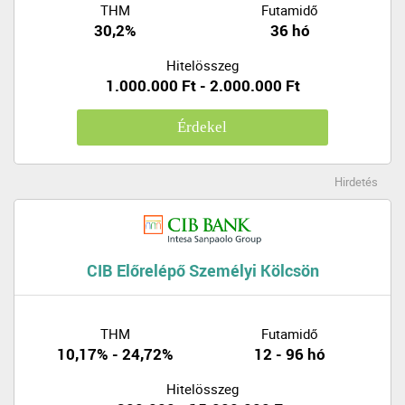
THM
Futamidő
30,2%
36 hó
Hitelösszeg
1.000.000 Ft - 2.000.000 Ft
Érdekel
Hirdetés
CIB Előrelépő Személyi Kölcsön
THM
Futamidő
10,17% - 24,72%
12 - 96 hó
Hitelösszeg