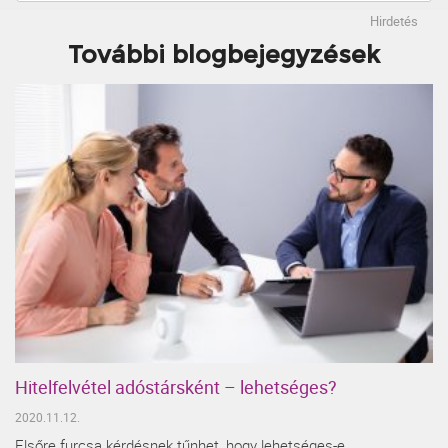
Hirdetés
További blogbejegyzések
Hitelfelvétel adóstársként – lehetséges?
2020.11.12.
Elsőre furcsa kérdésnek tűnhet, hogy lehetséges-e