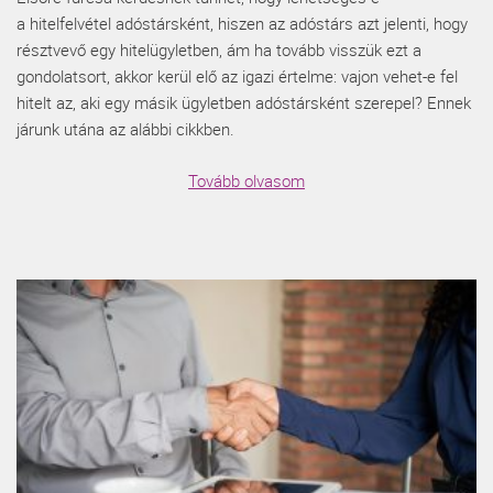
a hitelfelvétel adóstársként, hiszen az adóstárs azt jelenti, hogy
résztvevő egy hitelügyletben, ám ha tovább visszük ezt a
gondolatsort, akkor kerül elő az igazi értelme: vajon vehet-e fel
hitelt az, aki egy másik ügyletben adóstársként szerepel? Ennek
járunk utána az alábbi cikkben.
Tovább olvasom