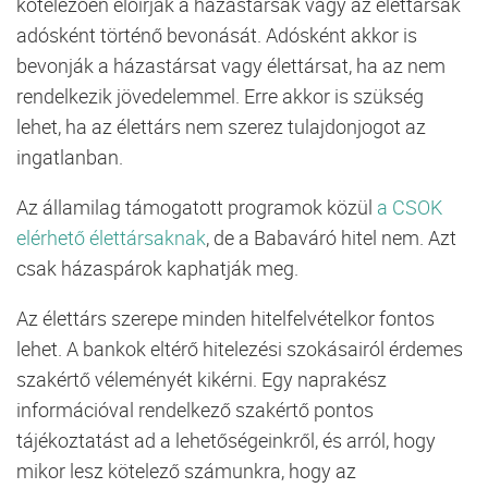
kötelezően előírják a házastársak vagy az élettársak
adósként történő bevonását. Adósként akkor is
bevonják a házastársat vagy élettársat, ha az nem
rendelkezik jövedelemmel. Erre akkor is szükség
lehet, ha az élettárs nem szerez tulajdonjogot az
ingatlanban.
Az államilag támogatott programok közül
a CSOK
elérhető élettársaknak
, de a Babaváró hitel nem. Azt
csak házaspárok kaphatják meg.
Az élettárs szerepe minden hitelfelvételkor fontos
lehet. A bankok eltérő hitelezési szokásairól érdemes
szakértő véleményét kikérni. Egy naprakész
információval rendelkező szakértő pontos
tájékoztatást ad a lehetőségeinkről, és arról, hogy
mikor lesz kötelező számunkra, hogy az