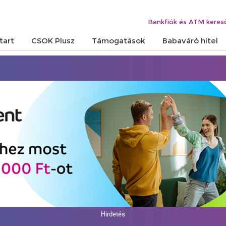
Bankfiók és ATM keres
tart
CSOK Plusz
Támogatások
Babaváró hitel
Hirdetés