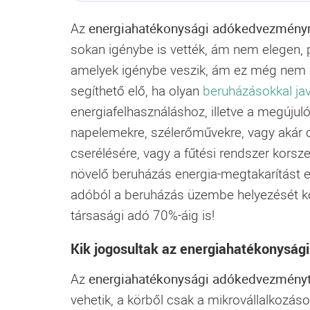
Az
energiahatékonysági adókedvezményr
sokan igénybe is vették, ám nem elegen, 
amelyek igénybe veszik, ám ez még nem m
segíthető elő, ha olyan
beruházásokkal jav
energiafelhasználáshoz, illetve a megújul
napelemekre, szélerőművekre, vagy akár c
cserélésére, vagy a fűtési rendszer kors
növelő beruházás energia-megtakarítást
adóból a beruházás üzembe helyezését kö
társasági adó 70%-áig is!
Kik jogosultak az energiahatékonysá
Az
energiahatékonysági adókedvezmény
vehetik, a körből csak a mikrovállalkozás