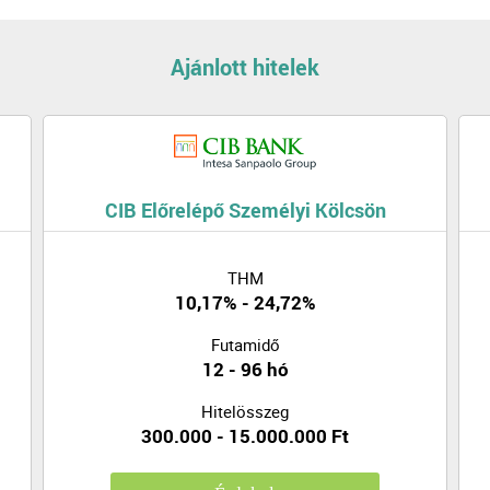
Ajánlott hitelek
CIB Előrelépő Személyi Kölcsön
THM
10,17% - 24,72%
Futamidő
12 - 96 hó
Hitelösszeg
300.000 - 15.000.000 Ft