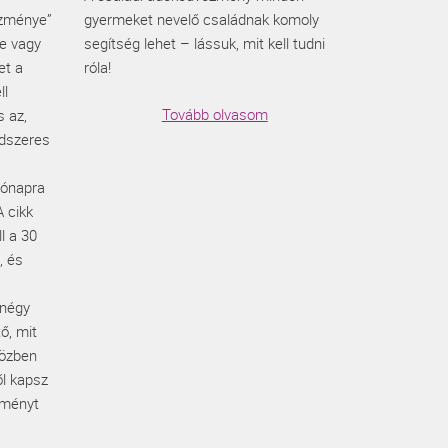
ezménye”
gyermeket nevelő családnak komoly
re vagy
segítség lehet – lássuk, mit kell tudni
et a
róla!
ll
Tovább olvasom
s az,
ndszeres
hónapra
 cikk
ll a 30
, és
 négy
ő, mit
 közben
ől kapsz
zményt