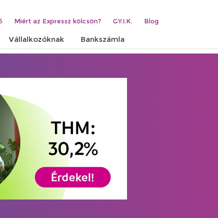
ő
Miért az Expressz kölcsön?
GY.I.K.
Blog
Vállalkozóknak
Bankszámla