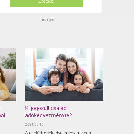
Érdekel
Hirdetés
:
Ki jogosult családi
hol
adókedvezményre?
2021.06.10.
A családi adókedvezmény minden