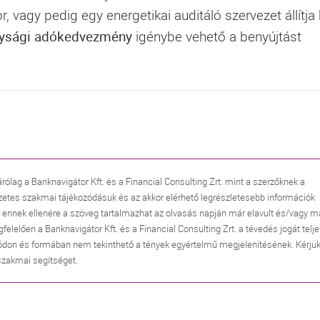
 vagy pedig egy energetikai auditáló szervezet állítja k
nysági adókedvezmény
igénybe vehető a benyújtást
árólag a Banknavigátor Kft. és a Financial Consulting Zrt. mint a szerzőknek a
zetes szakmai tájékozódásuk és az akkor elérhető legrészletesebb információk
, ennek ellenére a szöveg tartalmazhat az olvasás napján már elavult és/vagy m
lően a Banknavigátor Kft. és a Financial Consulting Zrt. a tévedés jogát telj
don és formában nem tekinthető a tények egyértelmű megjelenítésének. Kérjük
 szakmai segítséget.