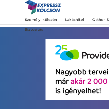
Személyi kölcsön
Lakáshitel
Otthon S
Biztosítás