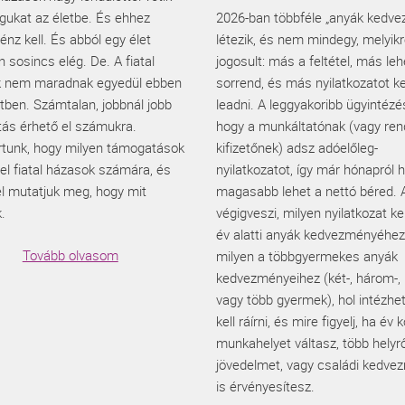
gukat az életbe. És ehhez
2026-ban többféle „anyák kedv
énz kell. És abból egy élet
létezik, és nem mindegy, melyik
 sosincs elég. De. A fiatal
jogosult: más a feltétel, más leh
 nem maradnak egyedül ebben
sorrend, és más nyilatkozatot ke
tben. Számtalan, jobbnál jobb
leadni. A leggyakoribb ügyintézé
ás érhető el számukra.
hogy a munkáltatónak (vagy re
rtunk, hogy milyen támogatások
kifizetőnek) adsz adóelőleg-
el fiatal házasok számára, és
nyilatkozatot, így már hónapról 
 mutatjuk meg, hogy mit
magasabb lehet a nettó béred. A
.
végigveszi, milyen nyilatkozat ke
év alatti anyák kedvezményéhez
Tovább olvasom
milyen a többgyermekes anyák
kedvezményeihez (két-, három-,
vagy több gyermek), hol intézhet
kell ráírni, és mire figyelj, ha év
munkahelyet váltasz, több helyr
jövedelmet, vagy családi kedve
is érvényesítesz.