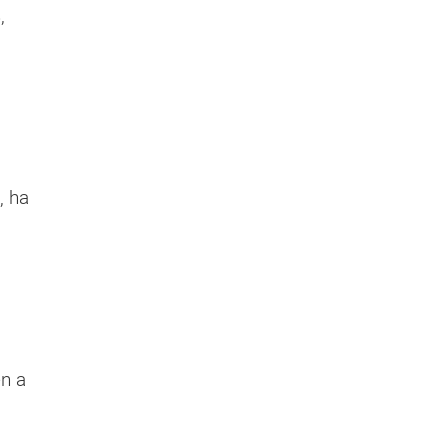
,
, ha
en a