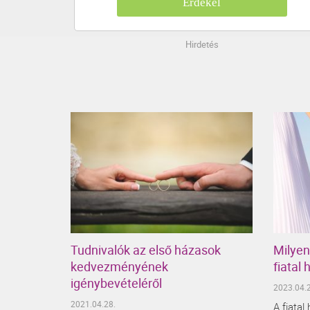
Érdekel
Hirdetés
Tudnivalók az első házasok
Milyen
kedvezményének
fiatal
igénybevételéről
2023.04.2
2021.04.28.
A fiatal