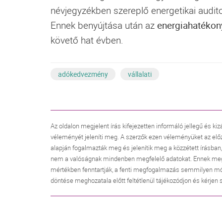
névjegyzékben szereplő energetikai auditor,
Ennek benyújtása után az
energiahatéko
követő hat évben.
adókedvezmény
vállalati
Az oldalon megjelent írás kifejezetten informáló jellegű és kiz
véleményét jeleníti meg. A szerzők ezen véleményüket az elő
alapján fogalmazták meg és jelenítik meg a közzétett írásban
nem a valóságnak mindenben megfelelő adatokat. Ennek megfele
mértékben fenntartják, a fenti megfogalmazás semmilyen mó
döntése meghozatala előtt feltétlenül tájékozódjon és kérjen