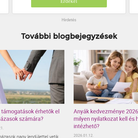
Érdekel
Hirdetés
További blogbejegyzések
 támogatások érhetők el
Anyák kedvezménye 2026
 házasok számára?
milyen nyilatkozat kell és 
intézhető?
1.
2026.01.12.
 házasok nagy lendülettel vetik