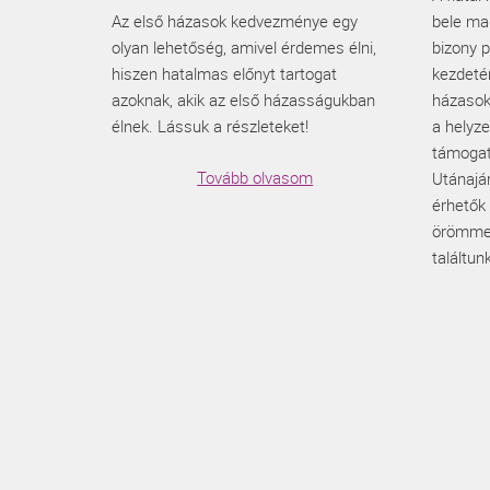
Az első házasok kedvezménye egy
bele ma
olyan lehetőség, amivel érdemes élni,
bizony p
hiszen hatalmas előnyt tartogat
kezdetén
azoknak, akik az első házasságukban
házasok
élnek. Lássuk a részleteket!
a helyze
támogat
Tovább olvasom
Utánajá
érhetők 
örömmel
találtunk