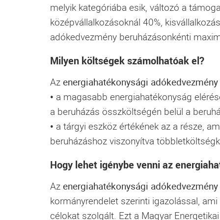
melyik kategóriába esik, változó a támogat
középvállalkozásoknál 40%, kisvállalkozás
adókedvezmény beruházásonkénti maximá
Milyen költségek számolhatóak el?
Az
energiahatékonysági adókedvezmény
• a magasabb energiahatékonyság eléréséh
a beruházás összköltségén belül a beruh
• a tárgyi eszköz értékének az a része, 
beruházáshoz viszonyítva többletköltségké
Hogy lehet igénybe venni az energia
Az
energiahatékonysági adókedvezmény
kormányrendelet szerinti igazolással, am
célokat szolgált. Ezt a Magyar Energetikai