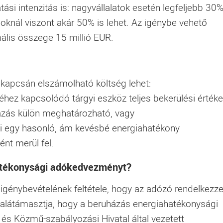
ási intenzitás is: nagyvállalatok esetén legfeljebb 30%
oknál viszont akár 50% is lehet. Az igénybe vehető
lis összege 15 millió EUR.
kapcsán elszámolható költség lehet:
ez kapcsolódó tárgyi eszköz teljes bekerülési értéke
ázás külön meghatározható, vagy
ami egy hasonló, ám kevésbé energiahatékony
nt merül fel.
hatékonysági adókedvezményt?
igénybevételének feltétele, hogy az adózó rendelkezz
i alátámasztja, hogy a beruházás energiahatékonysági
 és Közmű-szabályozási Hivatal által vezetett