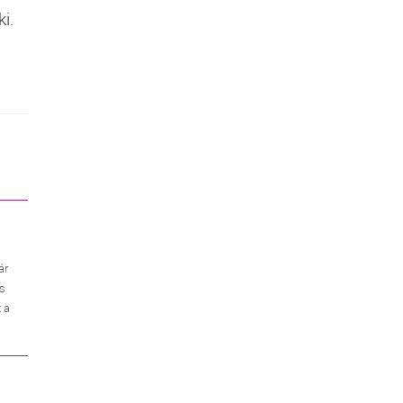
i.
ár
es
 a