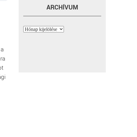
ARCHÍVUM
Archívum
 a
bra
ot
ági