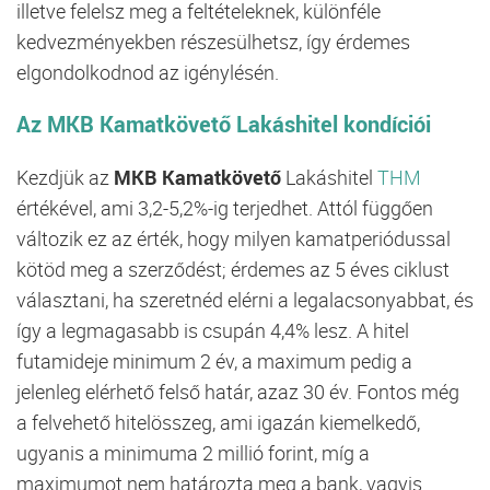
illetve felelsz meg a feltételeknek, különféle
kedvezményekben részesülhetsz, így érdemes
elgondolkodnod az igénylésén.
Az
MKB Kamatkövető
Lakáshitel kondíciói
Kezdjük az
MKB Kamatkövető
Lakáshitel
THM
értékével, ami 3,2-5,2%-ig terjedhet. Attól függően
változik ez az érték, hogy milyen kamatperiódussal
kötöd meg a szerződést; érdemes az 5 éves ciklust
választani, ha szeretnéd elérni a legalacsonyabbat, és
így a legmagasabb is csupán 4,4% lesz. A hitel
futamideje minimum 2 év, a maximum pedig a
jelenleg elérhető felső határ, azaz 30 év. Fontos még
a felvehető hitelösszeg, ami igazán kiemelkedő,
ugyanis a minimuma 2 millió forint, míg a
maximumot nem határozta meg a bank, vagyis