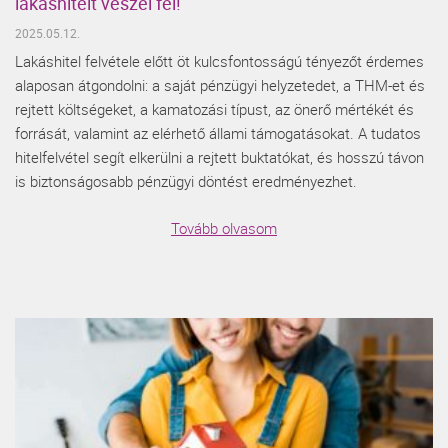
lakáshitelt veszel fel!
2025.05.12.
Lakáshitel felvétele előtt öt kulcsfontosságú tényezőt érdemes
alaposan átgondolni: a saját pénzügyi helyzetedet, a THM-et és
rejtett költségeket, a kamatozási típust, az önerő mértékét és
forrását, valamint az elérhető állami támogatásokat. A tudatos
hitelfelvétel segít elkerülni a rejtett buktatókat, és hosszú távon
is biztonságosabb pénzügyi döntést eredményezhet.
Tovább olvasom