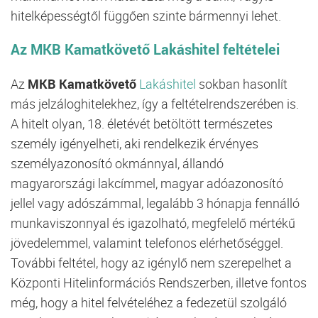
hitelképességtől függően szinte bármennyi lehet.
Az
MKB Kamatkövető
Lakáshitel feltételei
Az
MKB Kamatkövető
Lakáshitel
sokban hasonlít
más jelzáloghitelekhez, így a feltételrendszerében is.
A hitelt olyan, 18. életévét betöltött természetes
személy igényelheti, aki rendelkezik érvényes
személyazonosító okmánnyal, állandó
magyarországi lakcímmel, magyar adóazonosító
jellel vagy adószámmal, legalább 3 hónapja fennálló
munkaviszonnyal és igazolható, megfelelő mértékű
jövedelemmel, valamint telefonos elérhetőséggel.
További feltétel, hogy az igénylő nem szerepelhet a
Központi Hitelinformációs Rendszerben, illetve fontos
még, hogy a hitel felvételéhez a fedezetül szolgáló