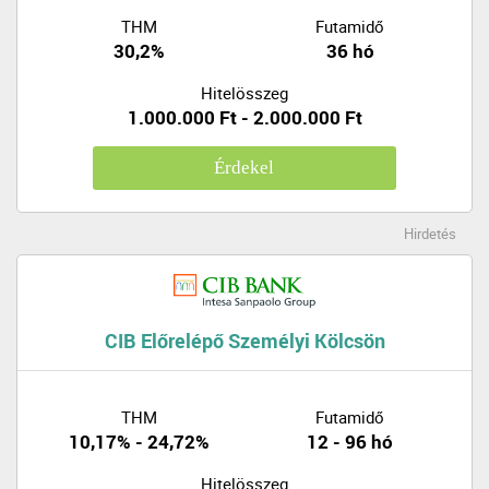
THM
Futamidő
30,2%
36 hó
Hitelösszeg
1.000.000 Ft - 2.000.000 Ft
Érdekel
Hirdetés
CIB Előrelépő Személyi Kölcsön
THM
Futamidő
10,17% - 24,72%
12 - 96 hó
Hitelösszeg