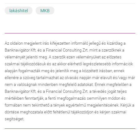
lakáshitel
MKB
Az oldalon megjelent írás kifejezetten informáló jellegű és kizárólag a
Banknavigátor Kft. és a Financial Consulting Zrt. mint a szerzőknek a
véleményét jeleníti meg. A szerzők ezen véleményüket az előzetes
szakmai tájékozódásuk és az akkor elérhető legrészletesebb információk
alapján fogalmazták meg és jelenítik meg a közzétett írásban, ennek
ellenére a szöveg tartalmazhat az olvasás napján már elavult és/vagy már
nem a valóságnak mindenben megfelelő adatokat. Ennek megfelelően a
Banknavigátor Kft. és a Financial Consulting Zrt. a tévedés jogát teljes
mértékben fenntartják, a fenti megfogalmazás semmilyen módon és
formában nem tekinthető a tények egyértelmű megjelenítésének. Kérjük a
döntése meghozatala előtt feltétlenül tájékozódjon és kérjen szakmai
segítséget.