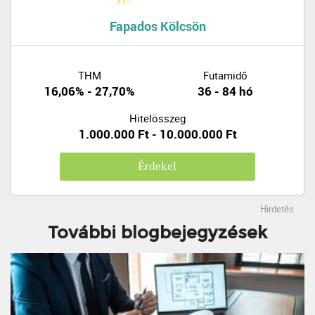
Fapados Kölcsön
THM
Futamidő
16,06% - 27,70%
36 - 84 hó
Hitelösszeg
1.000.000 Ft - 10.000.000 Ft
Érdekel
Hirdetés
További blogbejegyzések