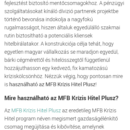
fejlesztést biztosító mentőcsomagokhoz. A pénzügyi
szolgáltatásokat kínáló dívizió partnerek projektbe
történő bevonása indokolja a nagyfokú
rugalmasságot, hiszen általuk egyedülálló szakmai
rutin biztosítható a potenciális kliensek
hitelbírálatakor. A konstrukciója célja tehát, hogy
egyetlen magyar vállalkozás se maradjon egyedül,
bárki cégmérettől és hitelösszegtől függetlenül
hozzájuthasson egy kedvező, fix kamatozású
kríziskölcsönhöz. Nézzük végig, hogy pontosan mire
is
használható az MFB Krízis Hitel Plusz
!
Mire
használható az MFB Krízis Hitel Plusz
?
Az
MFB Krízis Hitel Plusz
az eredetileg MFB Krízis
Hitel program néven megismert gazdaságélénkítő
csomag megújítása és kibővítése, amelynek