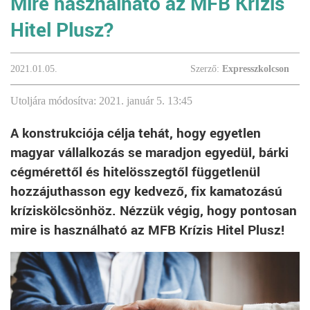
Mire használható az MFB Krízis
Hitel Plusz?
2021.01.05.
Szerző:
Expresszkolcson
Utoljára módosítva: 2021. január 5. 13:45
A konstrukciója célja tehát, hogy egyetlen
magyar vállalkozás se maradjon egyedül, bárki
cégmérettől és hitelösszegtől függetlenül
hozzájuthasson egy kedvező, fix kamatozású
kríziskölcsönhöz. Nézzük végig, hogy pontosan
mire is használható az MFB Krízis Hitel Plusz!