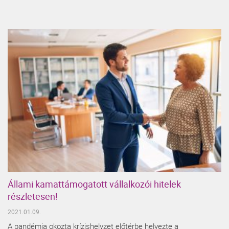
Állami kamattámogatott vállalkozói hitelek
részletesen!
2021.01.09.
A pandémia okozta krízishelyzet előtérbe helyezte a