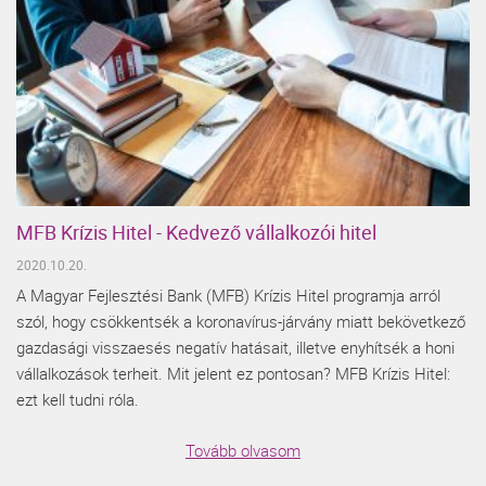
MFB Krízis Hitel - Kedvező vállalkozói hitel
2020.10.20.
A Magyar Fejlesztési Bank (MFB) Krízis Hitel programja arról
szól, hogy csökkentsék a koronavírus-járvány miatt bekövetkező
gazdasági visszaesés negatív hatásait, illetve enyhítsék a honi
vállalkozások terheit. Mit jelent ez pontosan? MFB Krízis Hitel:
ezt kell tudni róla.
Tovább olvasom