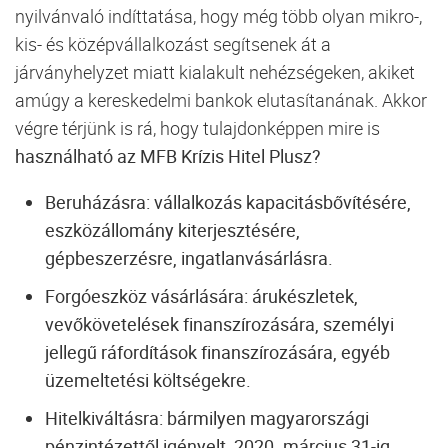
nyilvánvaló indíttatása, hogy még több olyan mikro-,
kis- és középvállalkozást segítsenek át a
járványhelyzet miatt kialakult nehézségeken, akiket
amúgy a kereskedelmi bankok elutasítanának. Akkor
végre térjünk is rá, hogy tulajdonképpen mire is
használható az MFB Krízis Hitel Plusz
?
Beruházásra: vállalkozás kapacitásbővítésére,
eszközállomány kiterjesztésére,
gépbeszerzésre, ingatlanvásárlásra.
Forgóeszköz vásárlására: árukészletek,
vevőkövetelések finanszírozására, személyi
jellegű ráfordítások finanszírozására, egyéb
üzemeltetési költségekre.
Hitelkiváltásra: bármilyen magyarországi
pénzintézettől igényelt, 2020. március 31-ig