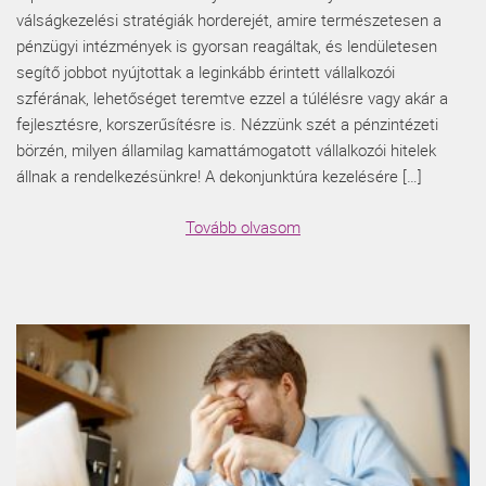
válságkezelési stratégiák horderejét, amire természetesen a
pénzügyi intézmények is gyorsan reagáltak, és lendületesen
segítő jobbot nyújtottak a leginkább érintett vállalkozói
szférának, lehetőséget teremtve ezzel a túlélésre vagy akár a
fejlesztésre, korszerűsítésre is. Nézzünk szét a pénzintézeti
börzén, milyen államilag kamattámogatott vállalkozói hitelek
állnak a rendelkezésünkre! A dekonjunktúra kezelésére […]
Tovább olvasom