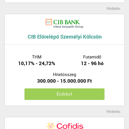
Hirdetés
CIB Előrelépő Személyi Kölcsön
THM
Futamidő
10,17% - 24,72%
12 - 96 hó
Hitelösszeg
300.000 - 15.000.000 Ft
Érdekel
Hirdetés