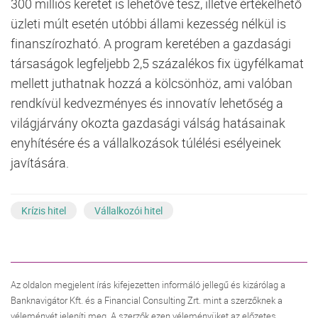
300 milliós keretet is lehetővé tesz, illetve értékelhető
üzleti múlt esetén utóbbi állami kezesség nélkül is
finanszírozható. A program keretében a gazdasági
társaságok legfeljebb 2,5 százalékos fix ügyfélkamat
mellett juthatnak hozzá a kölcsönhöz, ami valóban
rendkívül kedvezményes és innovatív lehetőség a
világjárvány okozta gazdasági válság hatásainak
enyhítésére és a vállalkozások túlélési esélyeinek
javítására.
Krízis hitel
Vállalkozói hitel
Az oldalon megjelent írás kifejezetten informáló jellegű és kizárólag a
Banknavigátor Kft. és a Financial Consulting Zrt. mint a szerzőknek a
véleményét jeleníti meg. A szerzők ezen véleményüket az előzetes