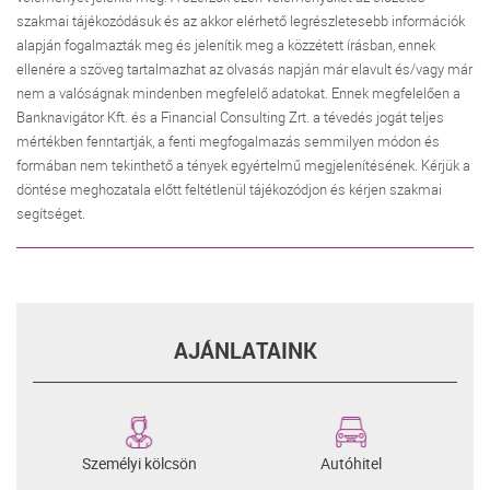
szakmai tájékozódásuk és az akkor elérhető legrészletesebb információk
alapján fogalmazták meg és jelenítik meg a közzétett írásban, ennek
ellenére a szöveg tartalmazhat az olvasás napján már elavult és/vagy már
nem a valóságnak mindenben megfelelő adatokat. Ennek megfelelően a
Banknavigátor Kft. és a Financial Consulting Zrt. a tévedés jogát teljes
mértékben fenntartják, a fenti megfogalmazás semmilyen módon és
formában nem tekinthető a tények egyértelmű megjelenítésének. Kérjük a
döntése meghozatala előtt feltétlenül tájékozódjon és kérjen szakmai
segítséget.
AJÁNLATAINK
Személyi kölcsön
Autóhitel