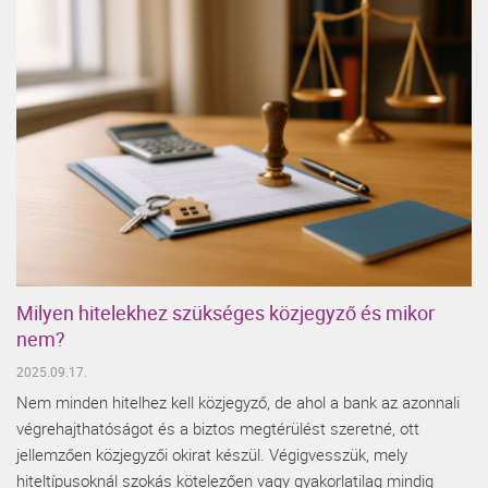
Milyen hitelekhez szükséges közjegyző és mikor
nem?
2025.09.17.
Nem minden hitelhez kell közjegyző, de ahol a bank az azonnali
végrehajthatóságot és a biztos megtérülést szeretné, ott
jellemzően közjegyzői okirat készül. Végigvesszük, mely
hiteltípusoknál szokás kötelezően vagy gyakorlatilag mindig