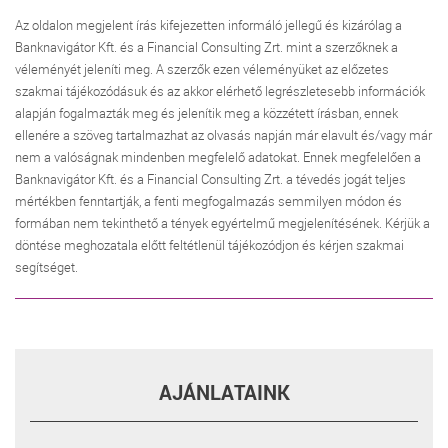
Az oldalon megjelent írás kifejezetten informáló jellegű és kizárólag a
Banknavigátor Kft. és a Financial Consulting Zrt. mint a szerzőknek a
véleményét jeleníti meg. A szerzők ezen véleményüket az előzetes
szakmai tájékozódásuk és az akkor elérhető legrészletesebb információk
alapján fogalmazták meg és jelenítik meg a közzétett írásban, ennek
ellenére a szöveg tartalmazhat az olvasás napján már elavult és/vagy már
nem a valóságnak mindenben megfelelő adatokat. Ennek megfelelően a
Banknavigátor Kft. és a Financial Consulting Zrt. a tévedés jogát teljes
mértékben fenntartják, a fenti megfogalmazás semmilyen módon és
formában nem tekinthető a tények egyértelmű megjelenítésének. Kérjük a
döntése meghozatala előtt feltétlenül tájékozódjon és kérjen szakmai
segítséget.
AJÁNLATAINK