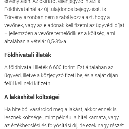
érvénytelen. Az okiratot ellenjegyző intézi a
Földhivatalnál az új tulajdonos bejegyzését is.
Törvény azonban nem szabályozza azt, hogy a
vevőnek, vagy az eladónak kell fizetni az ügyvédi díjat
– jellemzően a vevőre terhelődik ez a költség, ami
általában a vételár 0,5-3%-a.
Földhivatali illeték
A földhivatali illeték 6.600 forint. Ezt általában az
ügyvéd, illetve a közjegyző fizeti be, és a saját díján
felül kell neki kifizetni.
A lakáshitel
költségei
Ha hitelből vásárolod meg a lakást, akkor ennek is
lesznek költségei, mint például a hitel kamata, vagy
az értékbecslési és folyósítási díj, de ezek nagy részét