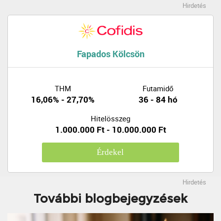
Hirdetés
Fapados Kölcsön
THM
Futamidő
16,06% - 27,70%
36 - 84 hó
Hitelösszeg
1.000.000 Ft - 10.000.000 Ft
Érdekel
Hirdetés
További blogbejegyzések