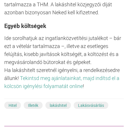
tartalmazza a THM. A lakáshitel közjegyzői díját
azonban bizonyosan Neked kell kifizetned.
Egyéb
költségek
Ide sorolhatjuk az ingatlanközvetítési jutalékot – bár
ezt a vételár tartalmazza –, illetve az esetleges
felújítás, kisebb javítások költségét, a költözést és a
megvásárolandó bútorokat és gépeket.
Ha lakáshitelt szeretnél igényelni, a rendelkezésedre
állunk!
Tekintsd meg ajánlatainkat, majd indítsd el a
kölcsön igénylési folyamatát online
!
Hitel
Illeték
lakáshitel
Lakásvásárlás