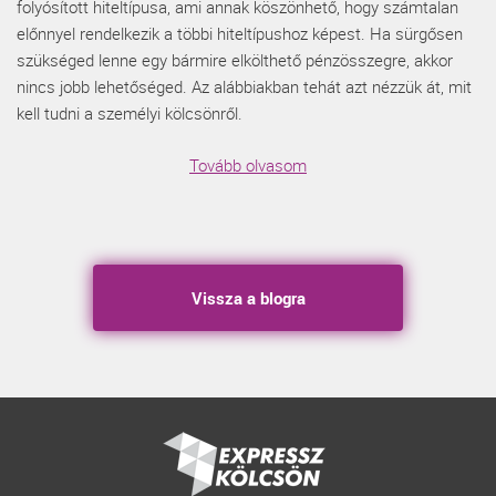
folyósított hiteltípusa, ami annak köszönhető, hogy számtalan
előnnyel rendelkezik a többi hiteltípushoz képest. Ha sürgősen
szükséged lenne egy bármire elkölthető pénzösszegre, akkor
nincs jobb lehetőséged. Az alábbiakban tehát azt nézzük át, mit
kell tudni a személyi kölcsönről.
Tovább olvasom
Vissza a blogra