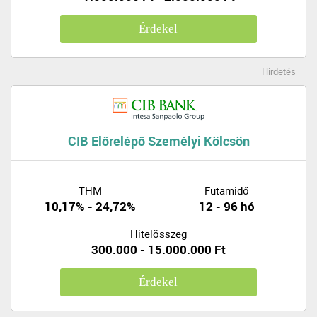
Érdekel
Hirdetés
CIB Előrelépő Személyi Kölcsön
THM
Futamidő
10,17% - 24,72%
12 - 96 hó
Hitelösszeg
300.000 - 15.000.000 Ft
Érdekel