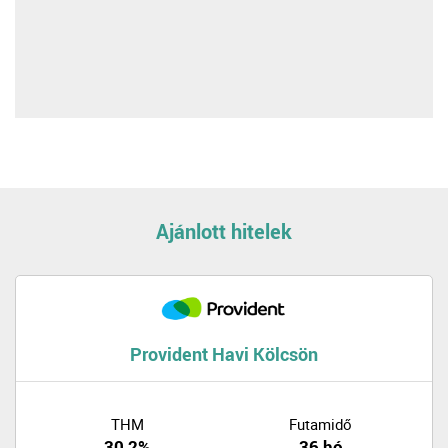
Ajánlott hitelek
Provident Havi Kölcsön
THM
Futamidő
30,2%
36 hó