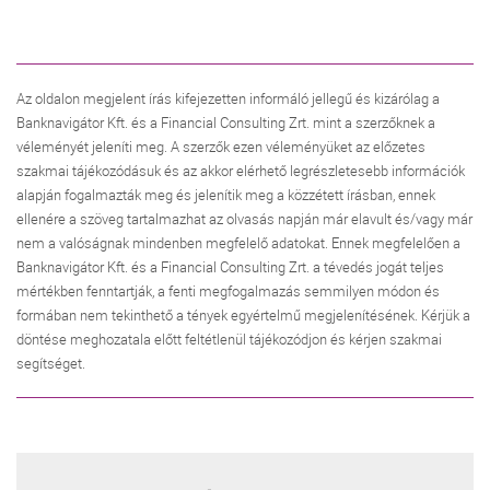
Az oldalon megjelent írás kifejezetten informáló jellegű és kizárólag a
Banknavigátor Kft. és a Financial Consulting Zrt. mint a szerzőknek a
véleményét jeleníti meg. A szerzők ezen véleményüket az előzetes
szakmai tájékozódásuk és az akkor elérhető legrészletesebb információk
alapján fogalmazták meg és jelenítik meg a közzétett írásban, ennek
ellenére a szöveg tartalmazhat az olvasás napján már elavult és/vagy már
nem a valóságnak mindenben megfelelő adatokat. Ennek megfelelően a
Banknavigátor Kft. és a Financial Consulting Zrt. a tévedés jogát teljes
mértékben fenntartják, a fenti megfogalmazás semmilyen módon és
formában nem tekinthető a tények egyértelmű megjelenítésének. Kérjük a
döntése meghozatala előtt feltétlenül tájékozódjon és kérjen szakmai
segítséget.