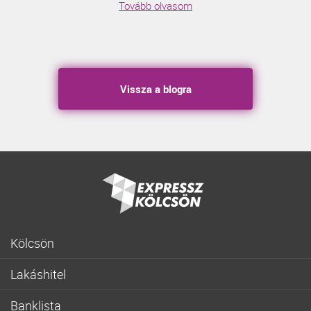
Tovább olvasom
Vissza a blogra
Kölcsön
Gyorskölcsön
Lakáshitel
Fogyasztóbarát személyi hitel
Lakásvásárlás
Lakásfelújítási személyi kölcsön
Banklista
Fogyasztóbarát lakáshitel