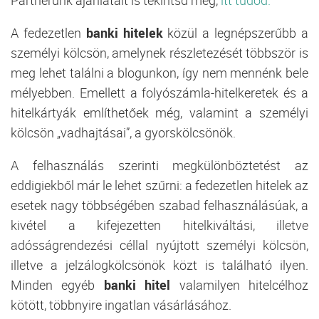
A fedezetlen
banki hitelek
közül a legnépszerűbb a
személyi kölcsön, amelynek részletezését többször is
meg lehet találni a blogunkon, így nem mennénk bele
mélyebben. Emellett a folyószámla-hitelkeretek és a
hitelkártyák említhetőek még, valamint a személyi
kölcsön „vadhajtásai”, a gyorskölcsönök.
A felhasználás szerinti megkülönböztetést az
eddigiekből már le lehet szűrni: a fedezetlen hitelek az
esetek nagy többségében szabad felhasználásúak, a
kivétel a kifejezetten hitelkiváltási, illetve
adósságrendezési céllal nyújtott személyi kölcsön,
illetve a jelzálogkölcsönök közt is található ilyen.
Minden egyéb
banki hitel
valamilyen hitelcélhoz
kötött, többnyire ingatlan vásárlásához.