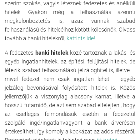
szerint szokás, vagyis léteznek fedezetes és anélküli
hitelek. Gyakori még a felhasználás szerinti
megkülönböztetés is, azaz vannak szabad
felhasználású és hitelcélhoz kötött kölcsönök. Olvass
tovább a banki hitelekről,
kattints ide!
A fedezetes
banki hitelek
közé tartoznak a lakás- és
egyéb ingatlanhitelek, az építési, felújítási hitelek, de
létezik szabad felhasználású jelzáloghitel is, illetve –
mivel fedezet nem csak ingatlan lehet – egyéb
jelzálog bevonásával folyósított hitelek is. Közös
jellemzőjük a viszonylag alacsony kamat, illetve a
hosszú futamidő, de azt sem szabad elfelejteni, hogy
az esetleges felmondásuk esetén a fedezetül
szolgáló ingó/ingatlanvagyont a bank árverésen
értékesítheti, így komoly a kockázat az adós részéről.
Partnerünk ajánlatait is tekintsd meg,
itt tudod.