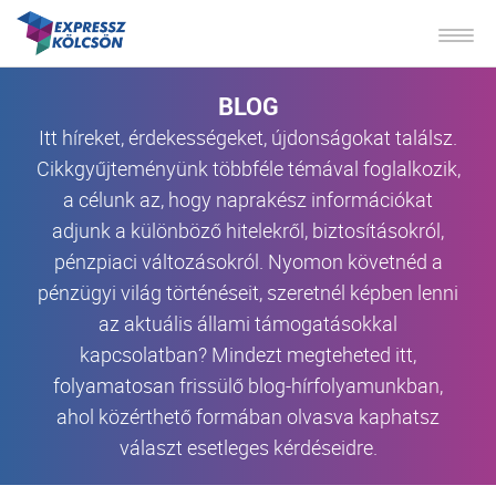
BLOG
Itt híreket, érdekességeket, újdonságokat találsz.
Cikkgyűjteményünk többféle témával foglalkozik,
a célunk az, hogy naprakész információkat
adjunk a különböző hitelekről, biztosításokról,
pénzpiaci változásokról. Nyomon követnéd a
pénzügyi világ történéseit, szeretnél képben lenni
az aktuális állami támogatásokkal
kapcsolatban? Mindezt megteheted itt,
folyamatosan frissülő blog-hírfolyamunkban,
ahol közérthető formában olvasva kaphatsz
választ esetleges kérdéseidre.