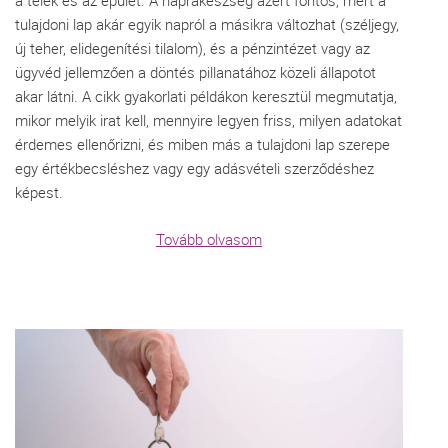
a telek és az épület. A naprakészség azért fontos, mert a
tulajdoni lap akár egyik napról a másikra változhat (széljegy,
új teher, elidegenítési tilalom), és a pénzintézet vagy az
ügyvéd jellemzően a döntés pillanatához közeli állapotot
akar látni. A cikk gyakorlati példákon keresztül megmutatja,
mikor melyik irat kell, mennyire legyen friss, milyen adatokat
érdemes ellenőrizni, és miben más a tulajdoni lap szerepe
egy értékbecsléshez vagy egy adásvételi szerződéshez
képest.
Tovább olvasom