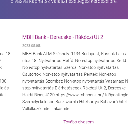
olvasva kaphatsz választ esetleges kérdéseidre.
MBH Bank - Derecske - Rákóczi Út 2
2023.05.05.
ca 18.
MBH Bank ATM Székhely: 1134 Budapest, Kassák Lajos
0
utca 18. Nyitvatartás Hétfő: Non-stop nyitvatartás Kedd:
k:
Non-stop nyitvatartás Szerda: Non-stop nyitvatartás
Csütörtök: Non-stop nyitvatartás Péntek: Non-stop
4130
nyitvatartás Szombat: Non-stop nyitvatartás Vasárnap: 
lalás
stop nyitvatartás Elérhetőségek Rákóczi Út 2, Derecske,
tel
Hajdú-Bihar, 4130 https://www.mbhbank.hu/ Időpontfogla
Személyi kölcsön Bankszámla Hitelkártya Babaváró hitel
Vállalkozói hitel Lakáshitel
Tovább olvasom