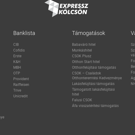
Banklista
Támogatások
V
CIB
Babaváró hitel
Sz
Cofidis
Munkáshitel
Sz
vá
Erste
CSOK Plusz
Fo
K&H
Otthon Start hitel
Be
MBH
Otthonfelújítási támogatás
Fo
OTP
CSOK – Családok
Otthonteremtési Kedvezménye
Ag
Provident
Lakásfelújítási támogatás
NH
Raiffeisen
Támogatott lakásfelújítási
Trive
hitel
Unicredit
Falusi CSOK
Áfa visszatérítési támogatás
nye