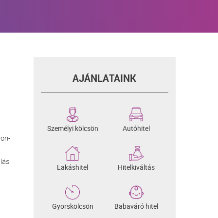
AJÁNLATAINK
Személyi kölcsön
Autóhitel
Non-
lás
Lakáshitel
Hitelkiváltás
Gyorskölcsön
Babaváró hitel