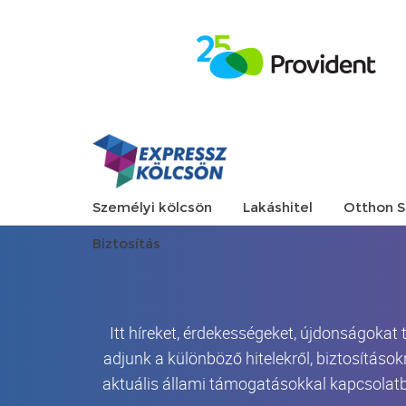
Személyi kölcsön
Lakáshitel
Otthon S
Biztosítás
Itt híreket, érdekességeket, újdonságokat
adjunk a különböző hitelekről, biztosítások
aktuális állami támogatásokkal kapcsolatb