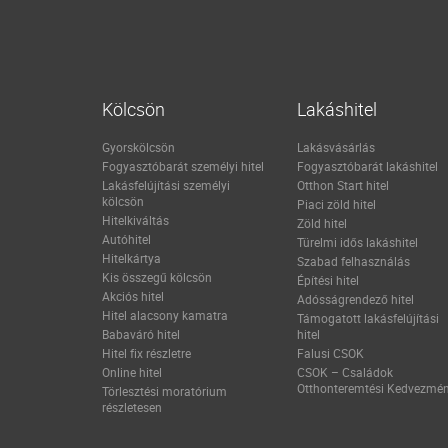
Kölcsön
Lakáshitel
Gyorskölcsön
Lakásvásárlás
Fogyasztóbarát személyi hitel
Fogyasztóbarát lakáshitel
Lakásfelújítási személyi
Otthon Start hitel
kölcsön
Piaci zöld hitel
Hitelkiváltás
Zöld hitel
Autóhitel
Türelmi idős lakáshitel
Hitelkártya
Szabad felhasználás
Kis összegű kölcsön
Építési hitel
Akciós hitel
Adósságrendező hitel
Hitel alacsony kamatra
Támogatott lakásfelújítási
Babaváró hitel
hitel
Hitel fix részletre
Falusi CSOK
Online hitel
CSOK – Családok
Otthonteremtési Kedvezmé
Törlesztési moratórium
részletesen