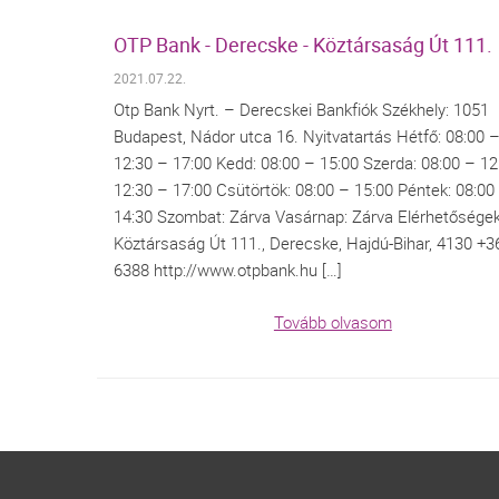
OTP Bank - Derecske - Köztársaság Út 111.
2021.07.22.
Otp Bank Nyrt. – Derecskei Bankfiók Székhely: 1051
Budapest, Nádor utca 16. Nyitvatartás Hétfő: 08:00 
12:30 – 17:00 Kedd: 08:00 – 15:00 Szerda: 08:00 – 12
12:30 – 17:00 Csütörtök: 08:00 – 15:00 Péntek: 08:00
14:30 Szombat: Zárva Vasárnap: Zárva Elérhetősége
Köztársaság Út 111., Derecske, Hajdú-Bihar, 4130 +3
6388 http://www.otpbank.hu […]
Tovább olvasom