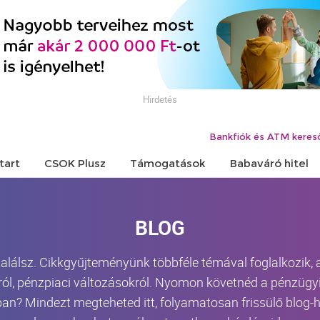
Hirdetés
Bankfiók és ATM keres
tart
CSOK Plusz
Támogatások
Babaváró hitel
BLOG
 találsz. Cikkgyűjteményünk többféle témával foglalkozik,
ról, pénzpiaci változásokról. Nyomon követnéd a pénzügyi 
an? Mindezt megteheted itt, folyamatosan frissülő blog