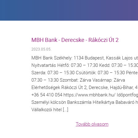
MBH Bank - Derecske - Rákóczi Út 2
2023.05.05.
MBH Bank Székhely: 1134 Budapest, Kassák Lajos ut
Nyitvatartás Hétfő: 07:30 – 17:30 Kedd: 07:30 – 15:3
Szerda: 07:30 – 15:30 Csütörtök: 07:30 – 15:30 Pénte
07:30 – 13:30 Szombat: Zárva Vasárnap: Zárva
Elérhetőségek Rákóczi Út 2, Derecske, Hajdú-Bihar, 
+36 54 410 054 https://www.mbhbank.hu/ Időpontfog
Személyi kölcsön Bankszámla Hitelkártya Babaváró hi
Vállalkozói hitel […]
Tovább olvasom