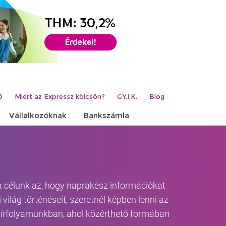
ő
Miért az Expressz kölcsön?
GY.I.K.
Blog
Vállalkozóknak
Bankszámla
 a célunk az, hogy naprakész információkat
világ történéseit, szeretnél képben lenni az
-hírfolyamunkban, ahol közérthető formában