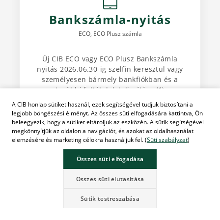
Számlanyitás és befektetés
esetén akár 100 000 Ft
jóváírást kaphat! (1)
Az akció időtartama: 2026. április 27. - 2026. június 30.
A CIB honlap sütiket használ, ezek segítségével tudjuk biztosítani a
legjobb böngészési élményt. Az összes süti elfogadására kattintva, Ön
Bankszámla-nyitás
beleegyezik, hogy a sütiket eltároljuk az eszközén. A sütik segítségével
megkönnyítjük az oldalon a navigációt, és azokat az oldalhasználat
ECO, ECO Plusz számla
elemzésére és marketing célokra használjuk fel. (
Süti szabályzat
)
Összes süti elfogadása
Új CIB ECO vagy ECO Plusz Bankszámla
nyitás 2026.06.30-ig szelfin keresztül vagy
Összes süti elutasítása
személyesen bármely bankfiókban és a
további feltételek teljesítése (1)
Sütik testreszabása
20 000 Ft jóváírás