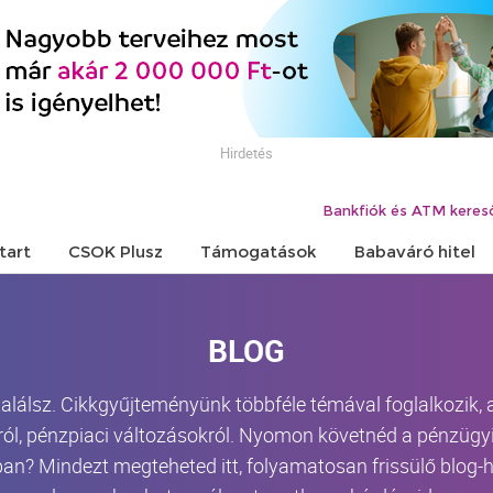
Hirdetés
Bankfiók és ATM keres
tart
CSOK Plusz
Támogatások
Babaváró hitel
BLOG
 találsz. Cikkgyűjteményünk többféle témával foglalkozik,
ról, pénzpiaci változásokról. Nyomon követnéd a pénzügyi 
an? Mindezt megteheted itt, folyamatosan frissülő blog