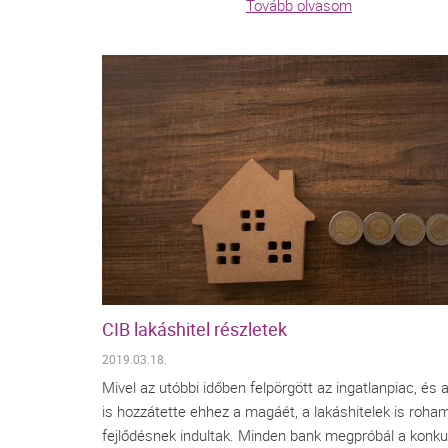
Tovább olvasom
CIB lakáshitel részletek
2019.03.18.
Mivel az utóbbi időben felpörgött az ingatlanpiac, és
is hozzátette ehhez a magáét, a lakáshitelek is roha
fejlődésnek indultak. Minden bank megpróbál a konku