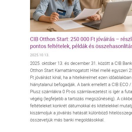
CIB Otthon Start: 250 000 Ft jóváírás – részl
pontos feltételek, példák és összehasonlítá
2025.10.13.
2025. október 13. és december 31. között a CIB Bank
Otthon Start Kamattámogatott Hitel mellé egyszeri 
Ft jóváírást kínál, ha a hitelkérelmet ezen időablakban
hiánytalanul befogadják. A bank emellett a CIB ECO 
Plusz számlákra 0 Ft-os számlavezetést is ígér a fut
végéig (legfeljebb a tartozás megszűnéséig). A cikkb
feltételeket konkrét dátumokkal és kitételekkel mutatj
kiszámoljuk a jóváírás hatását különböző hitelösszeg
összevetjük más banki megoldásokkal.