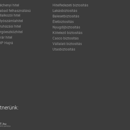
échenyi hitel
Hitelfedezeti biztosítás
abad felhasználású
Lakásbiztosítás
llalkozói hitel
Balesetbiztosítás
lyószámlahitel
Életbiztosítás
ruházási hitel
Nyugdíjbiztosítás
rgóeszközhitel
Kötelező biztosítás
rár hitel
Casco biztosítás
P Hajrá
Vállalati biztosítás
Utasbiztosítás
rtnerünk: