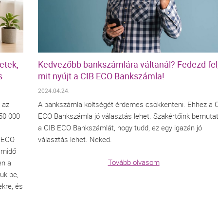
etek,
Kedvezőbb bankszámlára váltanál? Fedezd fel
s
mit nyújt a CIB ECO Bankszámla!
2024.04.24.
 az
A bankszámla költségét érdemes csökkenteni. Ehhez a 
250 000
ECO Bankszámla jó választás lehet. Szakértőink bemutat
a CIB ECO Bankszámlát, hogy tudd, ez egy igazán jó
/ ECO
választás lehet. Neked.
amidő
Tovább olvasom
en a
uk be,
ekre, és