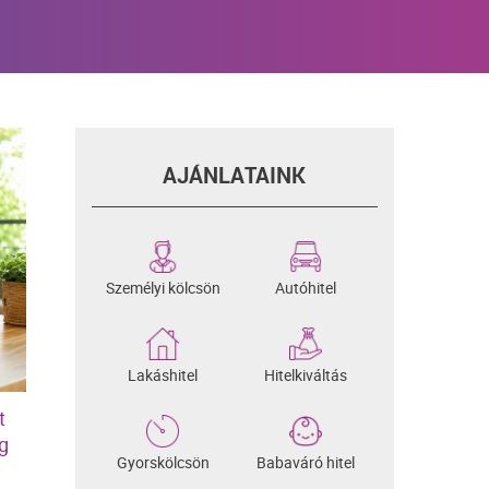
AJÁNLATAINK
Személyi kölcsön
Autóhitel
Lakáshitel
Hitelkiváltás
t
g
Gyorskölcsön
Babaváró hitel