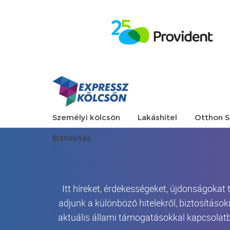
Személyi kölcsön
Lakáshitel
Otthon S
Biztosítás
Itt híreket, érdekességeket, újdonságokat
adjunk a különböző hitelekről, biztosítások
aktuális állami támogatásokkal kapcsolatb