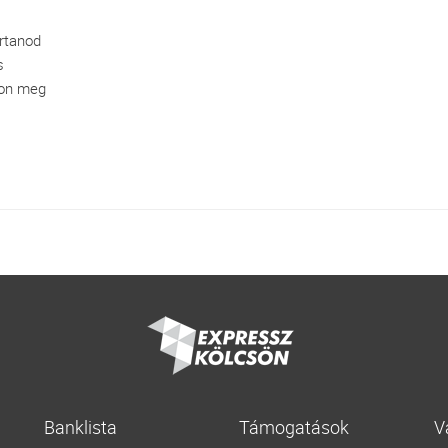
artanod
s
yon meg
Banklista
Támogatások
V