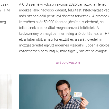
ő csak
A CIB személyi kölcsön akciója 2026-ban azoknak lehet
 a THM,
érdekes, akik nagyobb kiadást, felújítást, hitelkiváltást va
más szabad célú pénzügyi döntést terveznek. A promóci
 meg.
keretében akár 50 000 forintos jóváírás is elérhető, ha
teljesülnek a bank által meghatározott feltételek. A
kedvezmény önmagában nem elég a jó döntéshez: a TH
et, a futamidőt, a havi törlesztőt és a saját jövedelmi
mozgásteredet együtt érdemes vizsgálni. Ebben a cikkb
közérthetően bemutatjuk, mire figyelj, mielőtt belevágsz.
Tovább olvasom