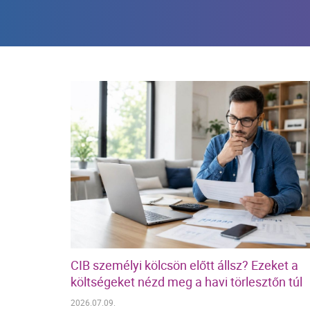
CIB személyi kölcsön előtt állsz? Ezeket a
költségeket nézd meg a havi törlesztőn túl
2026.07.09.