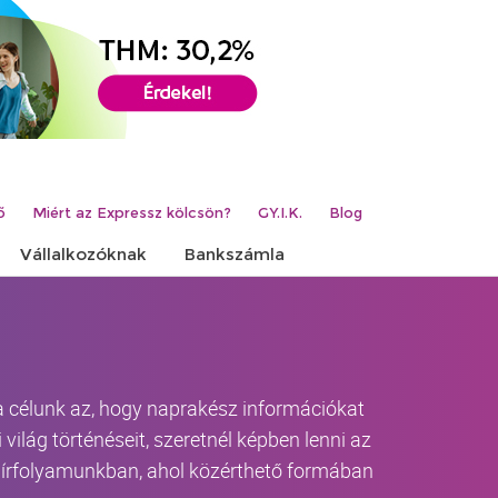
ő
Miért az Expressz kölcsön?
GY.I.K.
Blog
Vállalkozóknak
Bankszámla
 a célunk az, hogy naprakész információkat
világ történéseit, szeretnél képben lenni az
-hírfolyamunkban, ahol közérthető formában