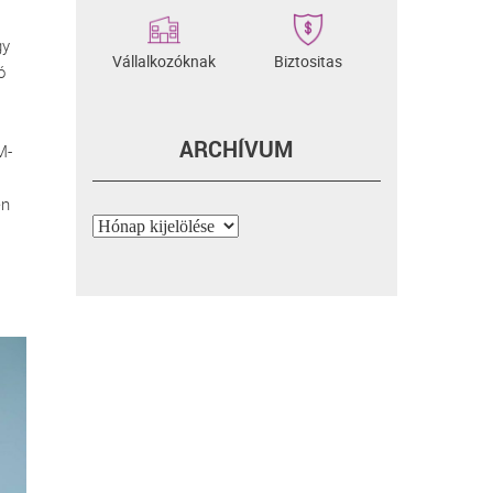
gy
Vállalkozóknak
Biztositas
ó
ARCHÍVUM
M-
en
Archívum