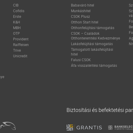
CIB
Babaváró hitel
Sz
Cofidis
Munkáshitel
Sz
vá
Erste
CSOK Plusz
Fo
K&H
Otthon Start hitel
Be
MBH
Otthonfelújítási támogatás
Fo
OTP
CSOK – Családok
Otthonteremtési Kedvezménye
Ag
Provident
Lakásfelújítási támogatás
NH
Raiffeisen
Támogatott lakásfelújítási
Trive
hitel
Unicredit
Falusi CSOK
Áfa visszatérítési támogatás
nye
Biztosítási és befektetési pa