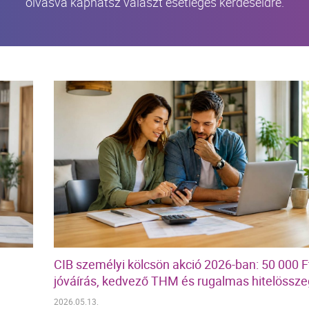
olvasva kaphatsz választ esetleges kérdéseidre.
CIB személyi kölcsön akció 2026-ban: 50 000 F
jóváírás, kedvező THM és rugalmas hitelössze
2026.05.13.