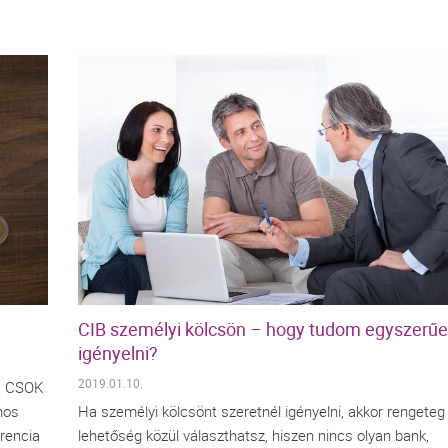
CIB személyi kölcsön – hogy tudom egyszerű
igényelni?
2019.01.10.
 a CSOK
mos
Ha személyi kölcsönt szeretnél igényelni, akkor rengeteg
rencia
lehetőség közül választhatsz, hiszen nincs olyan bank,