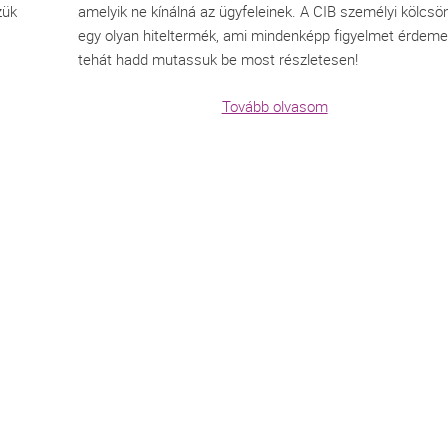
zük
amelyik ne kínálná az ügyfeleinek. A CIB személyi kölcsö
egy olyan hiteltermék, ami mindenképp figyelmet érdemel
tehát hadd mutassuk be most részletesen!
Tovább olvasom