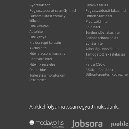
Gyorskölcsön
Lakásvásárlás
Fogyasztóbarát személyi hitel
Fogyasztóbarát lakáshitel
Lakásfelújítási személyi
Otthon Start hitel
kölcsön
Piaci zöld hitel
Hitelkiváltás
Zöld hitel
Autóhitel
Türelmi idős lakáshitel
Hitelkártya
Szabad felhasználás
Kis összegű kölcsön
Építési hitel
Akciós hitel
Adósságrendező hitel
Hitel alacsony kamatra
Támogatott lakásfelújítási
Babaváró hitel
hitel
Hitel fix részletre
Falusi CSOK
Online hitel
CSOK – Családok
Otthonteremtési Kedvezmé
Törlesztési moratórium
részletesen
Akikkel folyamatosan együttműködünk: