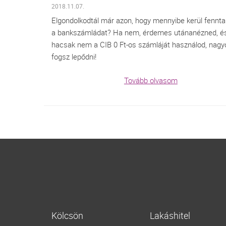
2018.11.07.
Elgondolkodtál már azon, hogy mennyibe kerül fennt
a bankszámládat? Ha nem, érdemes utánanézned, é
hacsak nem a CIB 0 Ft-os számláját használod, nag
fogsz lepődni!
Tovább olvasom
Kölcsön
Lakáshitel