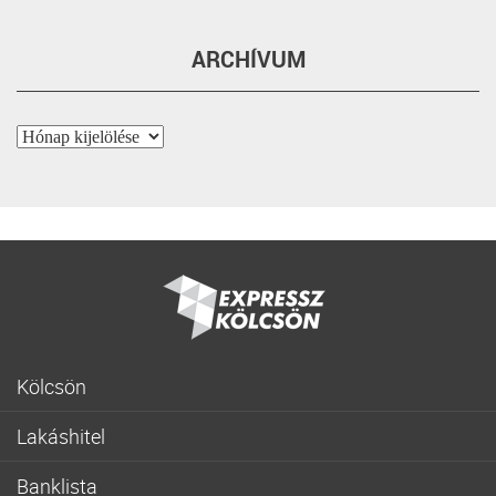
ARCHÍVUM
Archívum
Kölcsön
Gyorskölcsön
Lakáshitel
Fogyasztóbarát személyi hitel
Lakásvásárlás
Lakásfelújítási személyi kölcsön
Banklista
Fogyasztóbarát lakáshitel