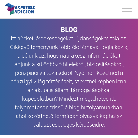
BLOG
Itt híreket, érdekességeket, újdonságokat találsz.
Cikkgyűjteményünk többféle témával foglalkozik,
a célunk az, hogy naprakész információkat
adjunk a különböző hitelekről, biztosításokról,
pénzpiaci változásokról. Nyomon követnéd a
pénzügyi világ történéseit, szeretnél képben lenni
az aktuális állami támogatásokkal
kapcsolatban? Mindezt megteheted itt,
folyamatosan frissülő blog-hírfolyamunkban,
ahol közérthető formában olvasva kaphatsz
választ esetleges kérdéseidre.