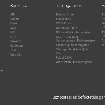
Banklista
Támogatások
V
CIB
Babaváró hitel
Sz
Cofidis
Munkáshitel
Sz
vá
Erste
CSOK Plusz
Fo
K&H
Otthon Start hitel
Be
MBH
Otthonfelújítási támogatás
Fo
OTP
CSOK – Családok
Otthonteremtési Kedvezménye
Ag
Provident
Lakásfelújítási támogatás
NH
Raiffeisen
Támogatott lakásfelújítási
Trive
hitel
Unicredit
Falusi CSOK
Áfa visszatérítési támogatás
nye
Biztosítási és befektetési pa