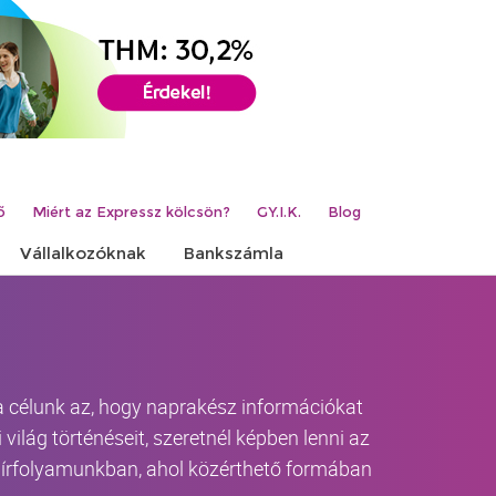
ő
Miért az Expressz kölcsön?
GY.I.K.
Blog
Vállalkozóknak
Bankszámla
 a célunk az, hogy naprakész információkat
világ történéseit, szeretnél képben lenni az
-hírfolyamunkban, ahol közérthető formában