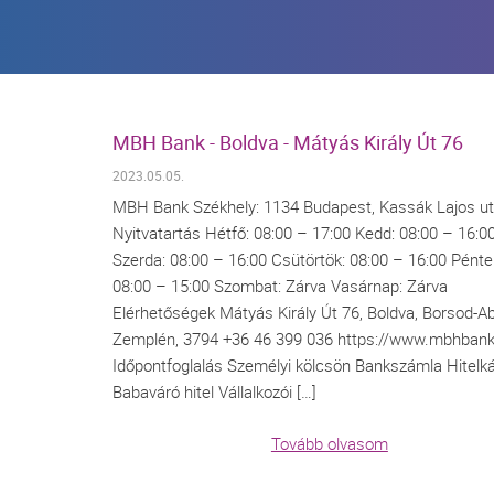
MBH Bank - Boldva - Mátyás Király Út 76
2023.05.05.
MBH Bank Székhely: 1134 Budapest, Kassák Lajos ut
Nyitvatartás Hétfő: 08:00 – 17:00 Kedd: 08:00 – 16:0
Szerda: 08:00 – 16:00 Csütörtök: 08:00 – 16:00 Pénte
08:00 – 15:00 Szombat: Zárva Vasárnap: Zárva
Elérhetőségek Mátyás Király Út 76, Boldva, Borsod-Ab
Zemplén, 3794 +36 46 399 036 https://www.mbhbank
Időpontfoglalás Személyi kölcsön Bankszámla Hitelká
Babaváró hitel Vállalkozói […]
Tovább olvasom