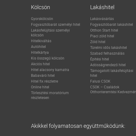
Kölcsön
Lakáshitel
Gyorskölcsön
Lakásvásárlás
Fogyasztóbarát személyi hitel
Fogyasztóbarát lakáshitel
Lakásfelújítási személyi
Otthon Start hitel
kölcsön
Piaci zöld hitel
Hitelkiváltás
Zöld hitel
Autóhitel
Türelmi idős lakáshitel
Hitelkártya
Szabad felhasználás
Kis összegű kölcsön
Építési hitel
Akciós hitel
Adósságrendező hitel
Hitel alacsony kamatra
Támogatott lakásfelújítási
Babaváró hitel
hitel
Hitel fix részletre
Falusi CSOK
Online hitel
CSOK – Családok
Otthonteremtési Kedvezmé
Törlesztési moratórium
részletesen
Akikkel folyamatosan együttműködünk: