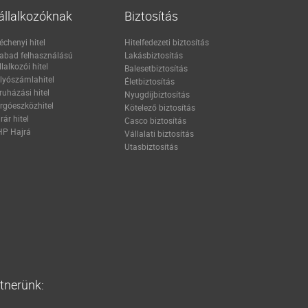
állalkozóknak
Biztosítás
échenyi hitel
Hitelfedezeti biztosítás
abad felhasználású
Lakásbiztosítás
llalkozói hitel
Balesetbiztosítás
lyószámlahitel
Életbiztosítás
ruházási hitel
Nyugdíjbiztosítás
rgóeszközhitel
Kötelező biztosítás
rár hitel
Casco biztosítás
P Hajrá
Vállalati biztosítás
Utasbiztosítás
rtnerünk: