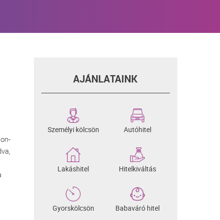
AJÁNLATAINK
Személyi kölcsön
Autóhitel
Non-
dva,
Lakáshitel
Hitelkiváltás
a
Gyorskölcsön
Babaváró hitel