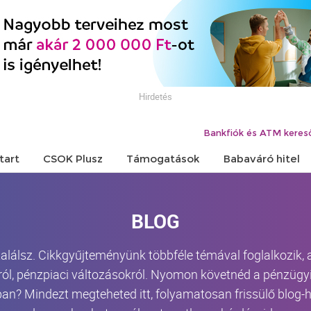
Hirdetés
Bankfiók és ATM keres
tart
CSOK Plusz
Támogatások
Babaváró hitel
BLOG
 találsz. Cikkgyűjteményünk többféle témával foglalkozik,
ról, pénzpiaci változásokról. Nyomon követnéd a pénzügyi 
an? Mindezt megteheted itt, folyamatosan frissülő blog