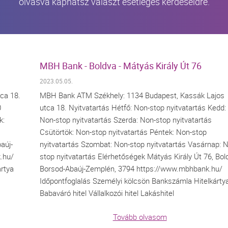
olvasva kaphatsz választ esetleges kérdéseidre.
MBH Bank - Boldva - Mátyás Király Út 76
2023.05.05.
ca 18.
MBH Bank ATM Székhely: 1134 Budapest, Kassák Lajos
0
utca 18. Nyitvatartás Hétfő: Non-stop nyitvatartás Kedd:
k:
Non-stop nyitvatartás Szerda: Non-stop nyitvatartás
Csütörtök: Non-stop nyitvatartás Péntek: Non-stop
aúj-
nyitvatartás Szombat: Non-stop nyitvatartás Vasárnap: 
.hu/
stop nyitvatartás Elérhetőségek Mátyás Király Út 76, Bol
rtya
Borsod-Abaúj-Zemplén, 3794 https://www.mbhbank.hu/
Időpontfoglalás Személyi kölcsön Bankszámla Hitelkárty
Babaváró hitel Vállalkozói hitel Lakáshitel
Tovább olvasom