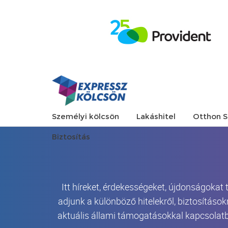
Személyi kölcsön
Lakáshitel
Otthon S
Biztosítás
Itt híreket, érdekességeket, újdonságokat
adjunk a különböző hitelekről, biztosítások
aktuális állami támogatásokkal kapcsolatb