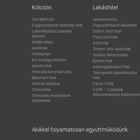
Kölcsön
Lakáshitel
Gyorskölcsön
Lakásvásárlás
Fogyasztóbarát személyi hitel
Fogyasztóbarát lakáshitel
Lakásfelújítási személyi
Otthon Start hitel
kölcsön
Piaci zöld hitel
Hitelkiváltás
Zöld hitel
Autóhitel
Türelmi idős lakáshitel
Hitelkártya
Szabad felhasználás
Kis összegű kölcsön
Építési hitel
Akciós hitel
Adósságrendező hitel
Hitel alacsony kamatra
Támogatott lakásfelújítási
Babaváró hitel
hitel
Hitel fix részletre
Falusi CSOK
Online hitel
CSOK – Családok
Otthonteremtési Kedvezmé
Törlesztési moratórium
részletesen
Akikkel folyamatosan együttműködünk: