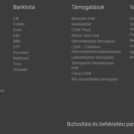
Banklista
Támogatások
V
CIB
Babaváró hitel
Sz
Cofidis
Munkáshitel
Sz
vá
Erste
CSOK Plusz
Fo
K&H
Otthon Start hitel
Be
MBH
Otthonfelújítási támogatás
Fo
OTP
CSOK – Családok
Otthonteremtési Kedvezménye
Ag
Provident
Lakásfelújítási támogatás
NH
Raiffeisen
Támogatott lakásfelújítási
Trive
hitel
Unicredit
Falusi CSOK
Áfa visszatérítési támogatás
nye
Biztosítási és befektetési pa