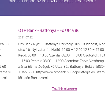
olvasva kaphatsz választ esetleges kérdéseidre.
OTP Bank - Battonya - Fő Utca 86.
2021.07.22.
ca 18.
Otp Bank Nyrt. – Battonya Székhely: 1051 Budapest, Ná
0
utca 16. Nyitvatartás Hétfő: 10:00 – 12:00 12:30 – 17:00
k:
Kedd: 08:00 – 13:00 Szerda: 08:00 – 13:00 Csütörtök: 10:
– 16:00 Péntek: 08:00 – 12:00 Szombat: Zárva Vasárnap:
6 68
Zárva Elérhetőségek Fő Utca 86., Battonya, Békés, 5830
zemélyi
1 366 6388 http://www.otpbank.hu Időpontfoglalás Szemé
kozói
kölcsön Bankszámla […]
Tovább olvasom