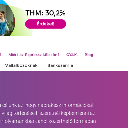
ő
Miért az Expressz kölcsön?
GY.I.K.
Blog
Vállalkozóknak
Bankszámla
 a célunk az, hogy naprakész információkat
világ történéseit, szeretnél képben lenni az
-hírfolyamunkban, ahol közérthető formában