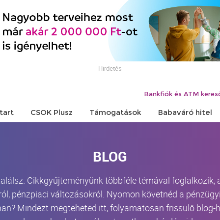
Hirdetés
Bankfiók és ATM keres
tart
CSOK Plusz
Támogatások
Babaváró hitel
BLOG
 találsz. Cikkgyűjteményünk többféle témával foglalkozik,
ról, pénzpiaci változásokról. Nyomon követnéd a pénzügyi 
an? Mindezt megteheted itt, folyamatosan frissülő blog