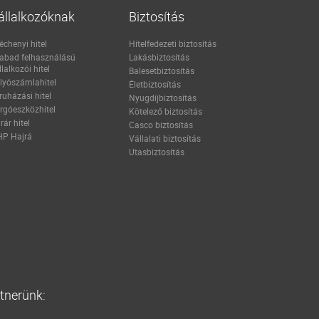
állalkozóknak
Biztosítás
échenyi hitel
Hitelfedezeti biztosítás
abad felhasználású
Lakásbiztosítás
llalkozói hitel
Balesetbiztosítás
lyószámlahitel
Életbiztosítás
ruházási hitel
Nyugdíjbiztosítás
rgóeszközhitel
Kötelező biztosítás
rár hitel
Casco biztosítás
P Hajrá
Vállalati biztosítás
Utasbiztosítás
rtnerünk: