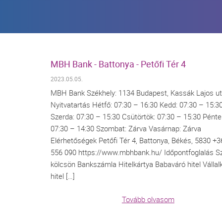
MBH Bank - Battonya - Petőfi Tér 4
2023.05.05.
MBH Bank Székhely: 1134 Budapest, Kassák Lajos ut
Nyitvatartás Hétfő: 07:30 – 16:30 Kedd: 07:30 – 15:3
Szerda: 07:30 – 15:30 Csütörtök: 07:30 – 15:30 Pénte
07:30 – 14:30 Szombat: Zárva Vasárnap: Zárva
Elérhetőségek Petőfi Tér 4, Battonya, Békés, 5830 +3
556 090 https://www.mbhbank.hu/ Időpontfoglalás S
kölcsön Bankszámla Hitelkártya Babaváró hitel Vállal
hitel […]
Tovább olvasom