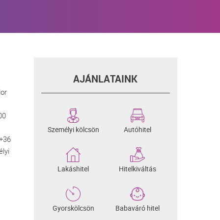
AJÁNLATAINK
dor
00
Személyi kölcsön
Autóhitel
 +36
lyi
Lakáshitel
Hitelkiváltás
Gyorskölcsön
Babaváró hitel