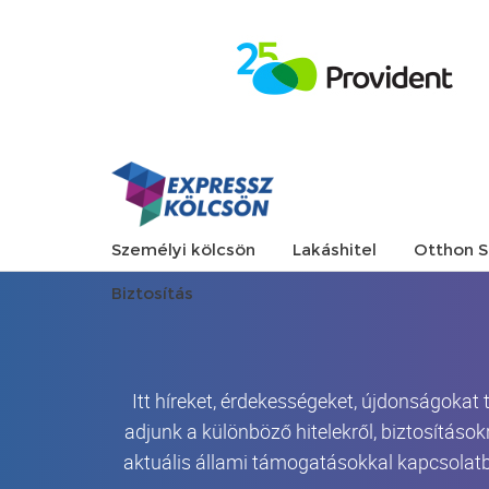
Személyi kölcsön
Lakáshitel
Otthon S
Biztosítás
Itt híreket, érdekességeket, újdonságokat
adjunk a különböző hitelekről, biztosítások
aktuális állami támogatásokkal kapcsolatb