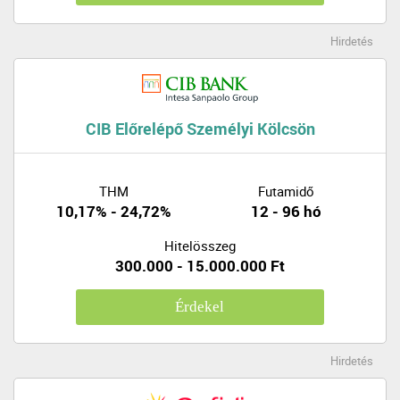
Hirdetés
CIB Előrelépő Személyi Kölcsön
THM
Futamidő
10,17% - 24,72%
12 - 96 hó
Hitelösszeg
300.000 - 15.000.000 Ft
Érdekel
Hirdetés