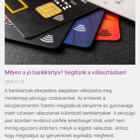
Milyen a jó bankkártya? Segítünk a választásban!
2024.11.13.
A bankkártyák elterjedése alapjaiban változtatta meg
mindennapi pénzügyi szokásainkat. Az emberek a
készpénzmentes fizetési megoldások kényelme és gyorsasága
miatt szívesen választanak különböző bankkártyákat. A pénzügyi
piac azonban rendkívül sokféle lehetőséget kínál, ezért nem
mindig egyszerű eldönteni, melyik a legjobb választás. Ahhoz,
hogy megtaláljuk az igényeinknek leginkább megfelelő