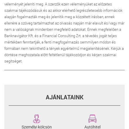
véleményét jeleníti meg. A szerzők ezen véleményüket az előzetes
szakmai tájékozódásuk és az akkor elérhető legrészletesebb információk
alapján fogalmazták meg és jelenítik meg a közzétett írásban, ennek
ellenére a szöveg tartalmazhat az olvasás napján már elavult és/vagy már
nem a valóságnak mindenben megfelelő adatokat. Ennek megfelelően a
Banknavigátor Kft. és a Financial Consulting Zrt. a tévedés jogát teljes
mértékben fenntartják, a fenti megfogalmazás semmilyen módon és
formában nem tekinthető a tények egyértelmű megjelenítésének. Kérjük a
döntése meghozatala előtt feltétlenül tájékozódjon és kérjen szakmai
segítséget.
AJÁNLATAINK
Személyi kölcsön
Autóhitel