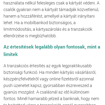
használata nélkül felesleges csak a kártyát védeni. A
csalók gyakran nem a kártyát támadják közvetlenül,
hanem a hozzáférést, amellyel a kártyát irányítani
lehet. Ha a mobilbankod biztonságos, a
limitmódosítás, a kártyazárolás és a tranzakciók
ellenőrzése is megbízhatóbb.
Az értesítések legalább olyan fontosak, mint a
limitek
A tranzakciós értesítés az egyik legpraktikusabb
biztonsági funkció. Ha minden kártyás vásárlásról,
készpénzfelvételről vagy online fizetésről azonnal
push üzenetet kapsz, gyorsabban észreveszed a
gyanús mozgást. A csalásnál az idő különösen
fontos. Minél hamarabb jelzed a banknak, hogy nem
te hajtottad végre a tranzakciót, annál gyorsabban