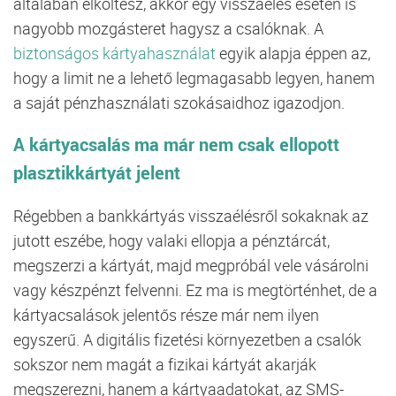
általában elköltesz, akkor egy visszaélés esetén is
nagyobb mozgásteret hagysz a csalóknak. A
biztonságos kártyahasználat
egyik alapja éppen az,
hogy a limit ne a lehető legmagasabb legyen, hanem
a saját pénzhasználati szokásaidhoz igazodjon.
A kártyacsalás ma már nem csak ellopott
plasztikkártyát jelent
Régebben a bankkártyás visszaélésről sokaknak az
jutott eszébe, hogy valaki ellopja a pénztárcát,
megszerzi a kártyát, majd megpróbál vele vásárolni
vagy készpénzt felvenni. Ez ma is megtörténhet, de a
kártyacsalások jelentős része már nem ilyen
egyszerű. A digitális fizetési környezetben a csalók
sokszor nem magát a fizikai kártyát akarják
megszerezni, hanem a kártyaadatokat, az SMS-