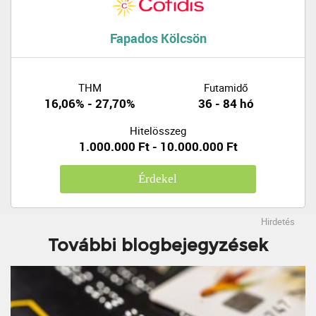
Fapados Kölcsön
THM
Futamidő
16,06% - 27,70%
36 - 84 hó
Hitelösszeg
1.000.000 Ft - 10.000.000 Ft
Érdekel
Hirdetés
További blogbejegyzések