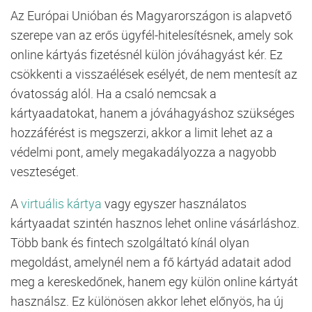
Az Európai Unióban és Magyarországon is alapvető
szerepe van az erős ügyfél-hitelesítésnek, amely sok
online kártyás fizetésnél külön jóváhagyást kér. Ez
csökkenti a visszaélések esélyét, de nem mentesít az
óvatosság alól. Ha a csaló nemcsak a
kártyaadatokat, hanem a jóváhagyáshoz szükséges
hozzáférést is megszerzi, akkor a limit lehet az a
védelmi pont, amely megakadályozza a nagyobb
veszteséget.
A
virtuális kártya
vagy egyszer használatos
kártyaadat szintén hasznos lehet online vásárláshoz.
Több bank és fintech szolgáltató kínál olyan
megoldást, amelynél nem a fő kártyád adatait adod
meg a kereskedőnek, hanem egy külön online kártyát
használsz. Ez különösen akkor lehet előnyös, ha új