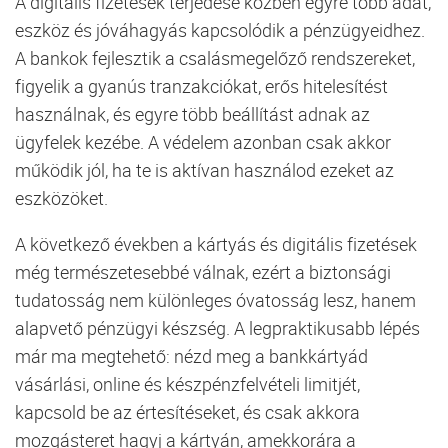
A digitális fizetések terjedése közben egyre több adat,
eszköz és jóváhagyás kapcsolódik a pénzügyeidhez.
A bankok fejlesztik a csalásmegelőző rendszereket,
figyelik a gyanús tranzakciókat, erős hitelesítést
használnak, és egyre több beállítást adnak az
ügyfelek kezébe. A védelem azonban csak akkor
működik jól, ha te is aktívan használod ezeket az
eszközöket.
A következő években a kártyás és digitális fizetések
még természetesebbé válnak, ezért a biztonsági
tudatosság nem különleges óvatosság lesz, hanem
alapvető pénzügyi készség. A legpraktikusabb lépés
már ma megtehető: nézd meg a bankkártyád
vásárlási, online és készpénzfelvételi limitjét,
kapcsold be az értesítéseket, és csak akkora
mozgásteret hagyj a kártyán, amekkorára a