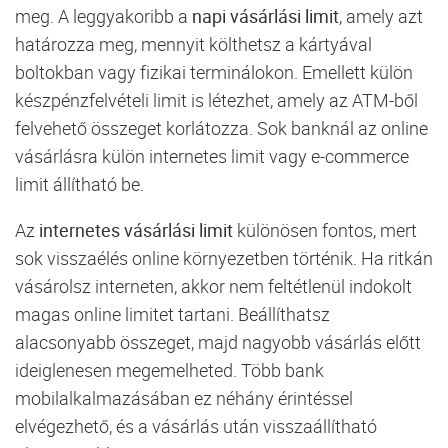
meg. A leggyakoribb a
napi vásárlási limit
, amely azt
határozza meg, mennyit költhetsz a kártyával
boltokban vagy fizikai terminálokon. Emellett külön
készpénzfelvételi limit is létezhet, amely az ATM-ből
felvehető összeget korlátozza. Sok banknál az online
vásárlásra külön internetes limit vagy e-commerce
limit állítható be.
Az
internetes vásárlási limit
különösen fontos, mert
sok visszaélés online környezetben történik. Ha ritkán
vásárolsz interneten, akkor nem feltétlenül indokolt
magas online limitet tartani. Beállíthatsz
alacsonyabb összeget, majd nagyobb vásárlás előtt
ideiglenesen megemelheted. Több bank
mobilalkalmazásában ez néhány érintéssel
elvégezhető, és a vásárlás után visszaállítható