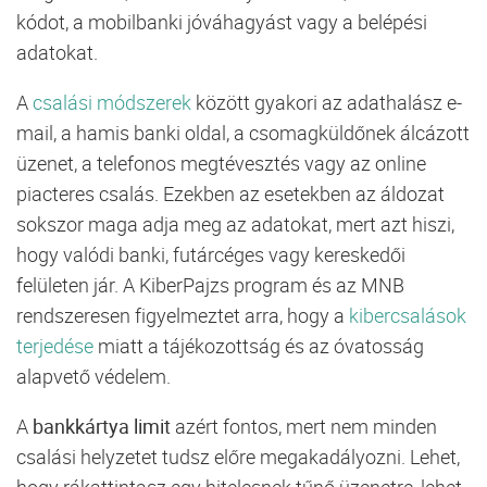
kódot, a mobilbanki jóváhagyást vagy a belépési
adatokat.
A
csalási módszerek
között gyakori az adathalász e-
mail, a hamis banki oldal, a csomagküldőnek álcázott
üzenet, a telefonos megtévesztés vagy az online
piacteres csalás. Ezekben az esetekben az áldozat
sokszor maga adja meg az adatokat, mert azt hiszi,
hogy valódi banki, futárcéges vagy kereskedői
felületen jár. A KiberPajzs program és az MNB
rendszeresen figyelmeztet arra, hogy a
kibercsalások
terjedése
miatt a tájékozottság és az óvatosság
alapvető védelem.
A
bankkártya limit
azért fontos, mert nem minden
csalási helyzetet tudsz előre megakadályozni. Lehet,
hogy rákattintasz egy hitelesnek tűnő üzenetre, lehet,