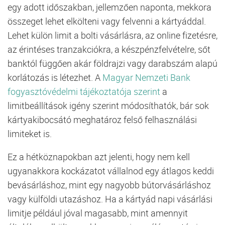
egy adott időszakban, jellemzően naponta, mekkora
összeget lehet elkölteni vagy felvenni a kártyáddal.
Lehet külön limit a bolti vásárlásra, az online fizetésre,
az érintéses tranzakciókra, a készpénzfelvételre, sőt
banktól függően akár földrajzi vagy darabszám alapú
korlátozás is létezhet. A
Magyar Nemzeti Bank
fogyasztóvédelmi tájékoztatója szerint
a
limitbeállítások igény szerint módosíthatók, bár sok
kártyakibocsátó meghatároz felső felhasználási
limiteket is.
Ez a hétköznapokban azt jelenti, hogy nem kell
ugyanakkora kockázatot vállalnod egy átlagos keddi
bevásárláshoz, mint egy nagyobb bútorvásárláshoz
vagy külföldi utazáshoz. Ha a kártyád napi vásárlási
limitje például jóval magasabb, mint amennyit