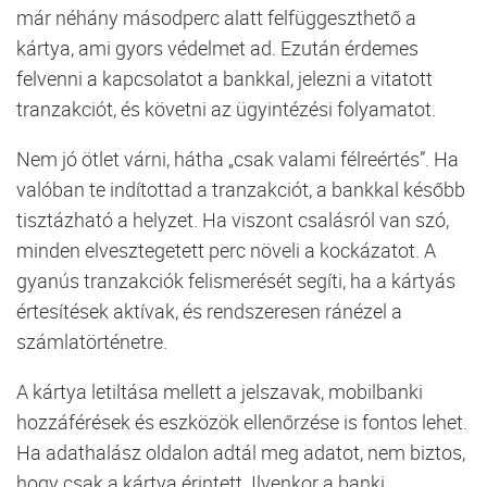
már néhány másodperc alatt felfüggeszthető a
kártya, ami gyors védelmet ad. Ezután érdemes
felvenni a kapcsolatot a bankkal, jelezni a vitatott
tranzakciót, és követni az ügyintézési folyamatot.
Nem jó ötlet várni, hátha „csak valami félreértés”. Ha
valóban te indítottad a tranzakciót, a bankkal később
tisztázható a helyzet. Ha viszont csalásról van szó,
minden elvesztegetett perc növeli a kockázatot. A
gyanús tranzakciók felismerését segíti, ha a kártyás
értesítések aktívak, és rendszeresen ránézel a
számlatörténetre.
A kártya letiltása mellett a jelszavak, mobilbanki
hozzáférések és eszközök ellenőrzése is fontos lehet.
Ha adathalász oldalon adtál meg adatot, nem biztos,
hogy csak a kártya érintett. Ilyenkor a banki