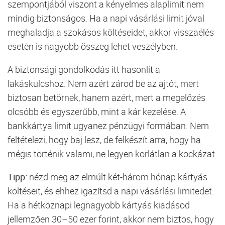
szempontjából viszont a kényelmes alaplimit nem
mindig biztonságos. Ha a napi vásárlási limit jóval
meghaladja a szokásos költéseidet, akkor visszaélés
esetén is nagyobb összeg lehet veszélyben.
A biztonsági gondolkodás itt hasonlít a
lakáskulcshoz. Nem azért zárod be az ajtót, mert
biztosan betörnek, hanem azért, mert a megelőzés
olcsóbb és egyszerűbb, mint a kár kezelése. A
bankkártya limit ugyanez pénzügyi formában. Nem
feltételezi, hogy baj lesz, de felkészít arra, hogy ha
mégis történik valami, ne legyen korlátlan a kockázat.
Tipp:
nézd meg az elmúlt két-három hónap kártyás
költéseit, és ehhez igazítsd a napi vásárlási limitedet.
Ha a hétköznapi legnagyobb kártyás kiadásod
jellemzően 30–50 ezer forint, akkor nem biztos, hogy