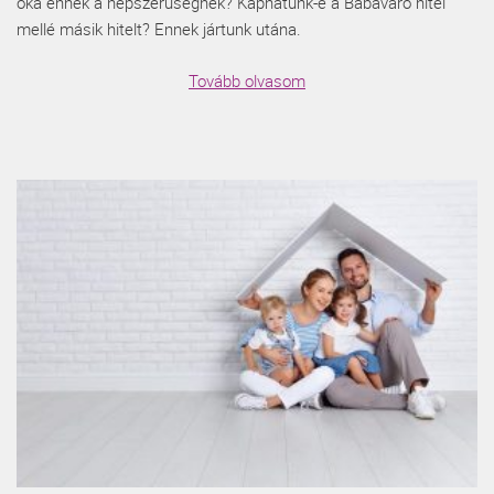
oka ennek a népszerűségnek? Kaphatunk-e a Babaváró hitel
mellé másik hitelt? Ennek jártunk utána.
Tovább olvasom