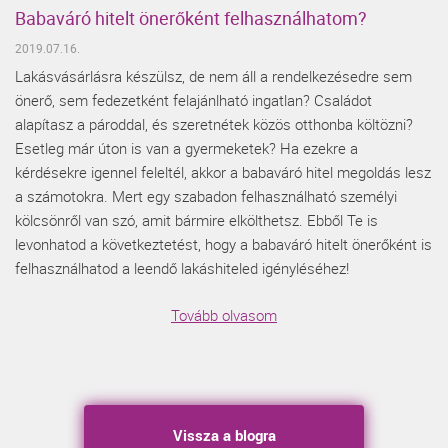
Babaváró hitelt önerőként felhasználhatom?
2019.07.16.
Lakásvásárlásra készülsz, de nem áll a rendelkezésedre sem
önerő, sem fedezetként felajánlható ingatlan? Családot
alapítasz a pároddal, és szeretnétek közös otthonba költözni?
Esetleg már úton is van a gyermeketek? Ha ezekre a
kérdésekre igennel feleltél, akkor a babaváró hitel megoldás lesz
a számotokra. Mert egy szabadon felhasználható személyi
kölcsönről van szó, amit bármire elkölthetsz. Ebből Te is
levonhatod a következtetést, hogy a babaváró hitelt önerőként is
felhasználhatod a leendő lakáshiteled igényléséhez!
Tovább olvasom
Vissza a blogra