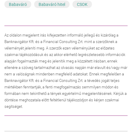
Babaváró
Babaváró hitel
CSOK
Az oldalon megjelent írás kifejezetten informáló jellegű és kizárólag a
Banknavigátor Kft. és a Financial Consulting Zrt. mint a szerzőknek a
véleményét jeleníti meg. A szerzők ezen véleményüket az előzetes
szakmai tájékozódásuk és az akkor elérhető legrészletesebb információk
alapján fogalmazták meg és jelenítik meg a közzétett írásban, ennek
ellenére a szöveg tartalmazhat az olvasás napján már elavult és/vagy már
nem a valóságnak mindenben megfelelő adatokat. Ennek megfelelően a
Banknavigátor Kft. és a Financial Consulting Zrt. a tévedés jogát teljes
mértékben fenntartják, a fenti megfogalmazás semmilyen módon és
formában nem tekinthető a tények egyértelmű megjelenítésének. Kérjük a
döntése meghozatala előtt feltétlenül tájékozódjon és kérjen szakmai
segítséget.