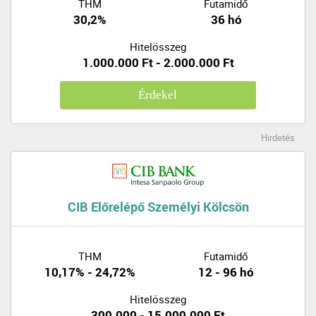
THM
Futamidő
30,2%
36 hó
Hitelösszeg
1.000.000 Ft - 2.000.000 Ft
Érdekel
Hirdetés
CIB Előrelépő Személyi Kölcsön
THM
Futamidő
10,17% - 24,72%
12 - 96 hó
Hitelösszeg
300.000 - 15.000.000 Ft