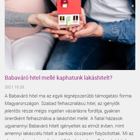
Babaváró hitel mellé kaphatunk lakáshitelt?
2021.10.20.
A Babaváró hitel ma az egyik legnépszerűbb támogatási forma
Magyarországon. Szabad felhasználású hitel, az igénylők
jelentős része mégis ingatlan vásárlásra fordítja, gyakran
önerőként felhasználva a lakáshitel mellé. A fiatal házasok
ugyanannyi Babaváró hitelt igényeltek az elműt évben, mint
amennyi lakáscélú hitelt a bankok összesen folyósítottak. Mi az