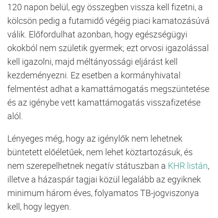
120 napon belül, egy összegben vissza kell fizetni, a
kölcsön pedig a futamidő végéig piaci kamatozásúvá
válik. Előfordulhat azonban, hogy egészségügyi
okokból nem születik gyermek; ezt orvosi igazolással
kell igazolni, majd méltányossági eljárást kell
kezdeményezni. Ez esetben a kormányhivatal
felmentést adhat a kamattámogatás megszüntetése
és az igénybe vett kamattámogatás visszafizetése
alól.
Lényeges még, hogy az igénylők nem lehetnek
büntetett előéletűek, nem lehet köztartozásuk, és
nem szerepelhetnek negatív státuszban a
KHR listán
,
illetve a házaspár tagjai közül legalább az egyiknek
minimum három éves, folyamatos TB-jogviszonya
kell, hogy legyen.