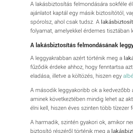
A
lakásbiztosítás
felmondására sokféle éle
ajánlatot kaptál egy másik biztosítótól, v
spórolsz, ahol csak tudsz. A
lakásbiztosí
folyamat, amelyekkel érdemes tisztában l
A lakásbiztosítás felmondásának legg
A leggyakrabban azért történik meg a
lak
fűződik érdeke ahhoz, hogy fenntartsa az
eladása, illetve a költözés, hiszen egy
albé
A második leggyakoribb ok a kedvezőbb a
aminek következtében mindig lehet az aktuá
élni kell, hiszen éves szinten több tízezer
A harmadik, szintén gyakori ok, amikor ne
biztosító részéről történik meg a
lakásbiz