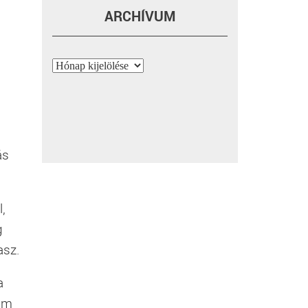
ARCHÍVUM
Archívum
ás
,
g
asz.
a
nem