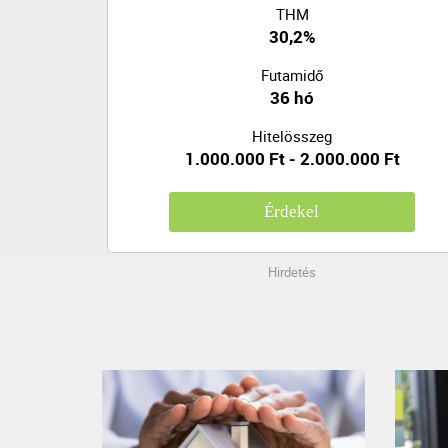
THM
30,2%
Futamidő
36 hó
Hitelösszeg
1.000.000 Ft - 2.000.000 Ft
Érdekel
Hirdetés