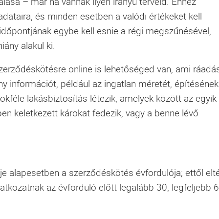
álása – már ha vannak ilyen irányú terveid. Ehhez
dataira, és minden esetben a valódi értékeket kell
időpontjának egybe kell esnie a régi megszűnésével,
ány alakul ki.
zerződéskötésre online is lehetőséged van, ami ráadá
 információt, például az ingatlan méretét, építésének
sokféle
lakásbiztosítás
létezik, amelyek között az egyik
en keletkezett károkat fedezik, vagy a benne lévő
 alapesetben a szerződéskötés évfordulója; ettől elté
atkozatnak az évforduló előtt legalább 30, legfeljebb 