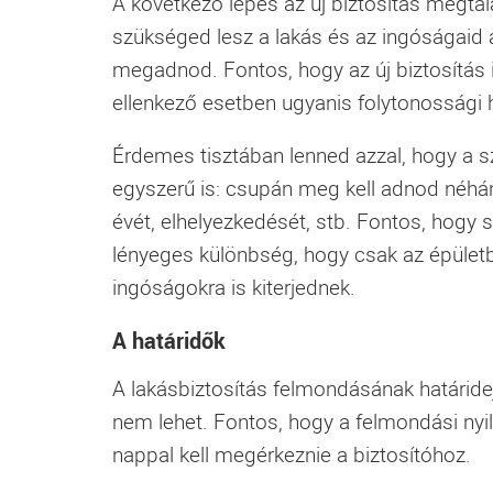
A következő lépés az új biztosítás megtal
szükséged lesz a lakás és az ingóságaid a
megadnod. Fontos, hogy az új biztosítás 
ellenkező esetben ugyanis folytonossági hi
Érdemes tisztában lenned azzal, hogy a s
egyszerű is: csupán meg kell adnod néhány
évét, elhelyezkedését, stb. Fontos, hogy 
lényeges különbség, hogy csak az épületb
ingóságokra is kiterjednek.
A határidők
A
lakásbiztosítás
felmondásának határideje
nem lehet. Fontos, hogy a felmondási nyil
nappal kell megérkeznie a biztosítóhoz.