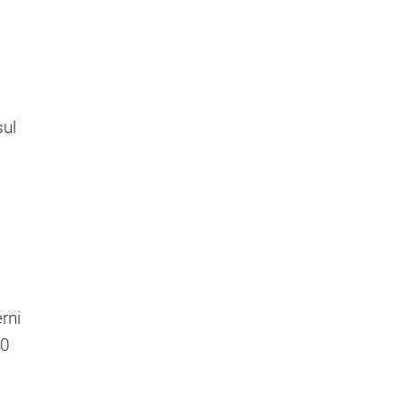
sul
rni
60