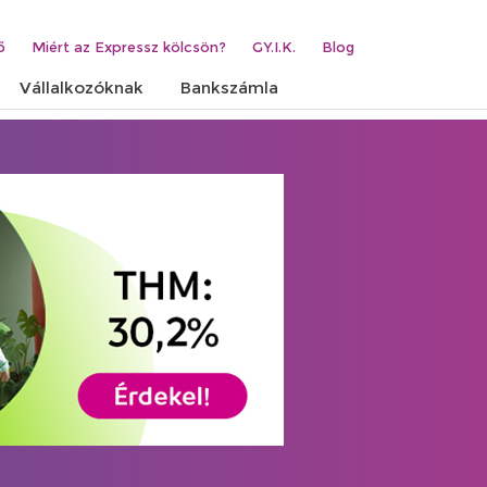
ő
Miért az Expressz kölcsön?
GY.I.K.
Blog
Vállalkozóknak
Bankszámla