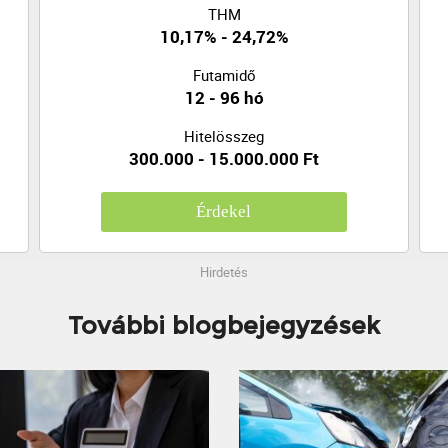
THM
10,17% - 24,72%
Futamidő
12 - 96 hó
Hitelösszeg
300.000 - 15.000.000 Ft
Érdekel
Hirdetés
További blogbejegyzések