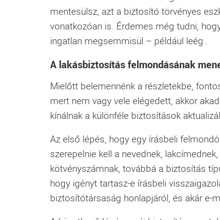
mentesülsz, azt a biztosító törvényes esz
vonatkozóan is. Érdemes még tudni, hogy 
ingatlan megsemmisül – például leég .
A lakásbiztosítás felmondásának men
Mielőtt belemennénk a részletekbe, font
mert nem vagy vele elégedett, akkor akadn
kínálnak a különféle biztosítások aktualizál
Az első lépés, hogy egy írásbeli felmondó
szerepelnie kell a nevednek, lakcímednek,
kötvényszámnak, továbbá a biztosítás típ
hogy igényt tartasz-e írásbeli visszaigazo
biztosítótársaság honlapjáról, és akár e-ma