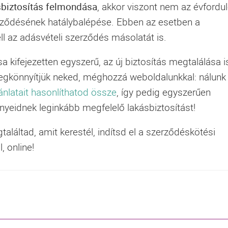
biztosítás
felmondása
, akkor viszont nem az évfordu
erződésének hatálybalépése. Ebben az esetben a
ll az adásvételi szerződés másolatát is.
 kifejezetten egyszerű, az új biztosítás megtalálása i
egkönnyítjük neked, méghozzá weboldalunkkal: nálunk
ánlatait hasonlíthatod össze
, így pedig egyszerűen
nyeidnek leginkább megfelelő lakásbiztosítást!
aláltad, amit kerestél, indítsd el a szerződéskötési
 online!