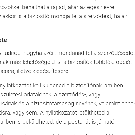
közökkel behajthatja rajtad, akár az egész évre
akkor is a biztosító mondja fel a szerződést, ha az
ete
os tudnod, hogyha azért mondanád fel a szerződésedet
ak más lehetőségeid is: a biztosítók többféle opciót
ására, illetve kiegészítésére.
nyilatkozatot kell küldened a biztosítónak, amiben
 születési adataidnak, a szerződés-, vagy
usának és a biztosítótársaság nevének, valamint annak
lásra, vagy sem. A nyilatkozatot letöltheted a
ilben is beküldheted, de a postai út is járható.