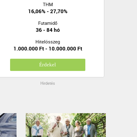
THM
16,06% - 27,70%
Futamidő
36 - 84 hó
Hitelösszeg
1.000.000 Ft - 10.000.000 Ft
Érdekel
Hirdetés