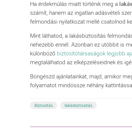
Ha érdekmúlás miatt történik meg a
lakás
számít, hanem az ingatlan adásvételi sz
felmondási nyilatkozat mellé csatolnod ke
Mint láthatod, a
lakásbiztosítás
felmondása
nehezebb ennél. Azonban ez utóbbit is m
különböző
biztosítótársaságok legjobb aj
megtalálhatod az elképzeléseidnek és igé
Böngészd ajánlatainkat, majd, amikor megt
folyamatot mindössze néhány kattintással,
Biztosítás
lakásbiztosítás