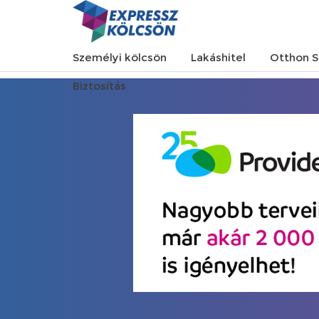
Személyi kölcsön
Lakáshitel
Otthon S
Biztosítás