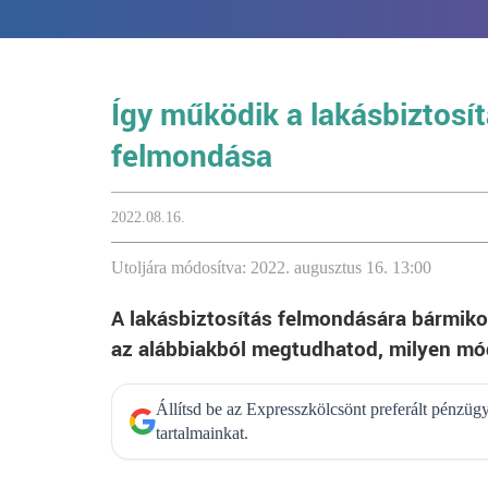
Így működik a lakásbiztosí
felmondása
2022.08.16.
Utoljára módosítva: 2022. augusztus 16. 13:00
A lakásbiztosítás felmondására bármiko
az alábbiakból megtudhatod, milyen m
Állítsd be az Expresszkölcsönt preferált pénzü
tartalmainkat.