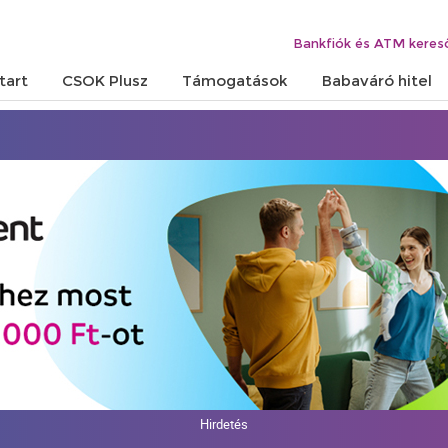
Bankfiók és ATM keres
tart
CSOK Plusz
Támogatások
Babaváró hitel
Hirdetés