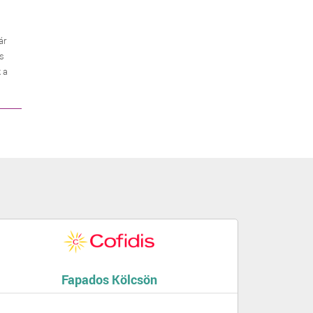
ár
es
 a
Fapados Kölcsön