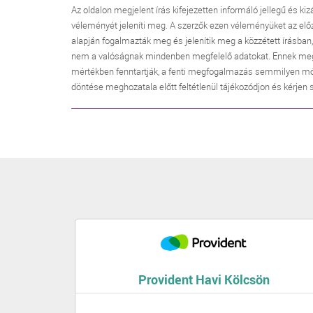
Az oldalon megjelent írás kifejezetten informáló jellegű és kiz
véleményét jeleníti meg. A szerzők ezen véleményüket az elő
alapján fogalmazták meg és jelenítik meg a közzétett írásban
nem a valóságnak mindenben megfelelő adatokat. Ennek megfele
mértékben fenntartják, a fenti megfogalmazás semmilyen mó
döntése meghozatala előtt feltétlenül tájékozódjon és kérjen
Provident Havi Kölcsön