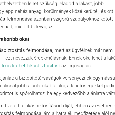
thelyzetben lehet szükség: eladod a lakást, jobb
agy épp nehéz anyagi körülmények közé kerültél, és ott
tás
felmondása
azonban szigorú szabályokhoz kötött
enned, mielőtt belevágsz.
yakoribb okai
ásbiztosítás
felmondása
, mert az ügyfélnek már nem
t – ezt nevezzük érdekmúlásnak. Ennek oka lehet a lak
rlő is köthet lakásbiztosítást
az ingóságaira.
jánlat: a biztosítótársaságok versenyeznek egymással
lisnál jobb ajánlatokat találni, a lehetőségekkel pedi
 forintot is spórolhatsz, ha egy kedvezőbb ajánlatra vált
m fizeted a lakásbiztosításod díját; ebben az esetben 
tosítás
felmondása
, ám a hátralék megfizetése alól 