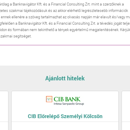
árólag a Banknavigátor Kft. és a Financial Consulting Zrt. mint a szerzőknek a
zetes szakmai tájékozódásuk és az akkor elérhető legrészletesebb információk
, ennek ellenére a szöveg tartalmazhat az olvasás napján már elavult és/vagy m
lően a Banknavigátor Kft. és a Financial Consulting Zrt. a tévedés jogát telj
don és formában nem tekinthető a tények egyértelmű megjelenítésének. Kérjük
 szakmai segítséget.
Ajánlott hitelek
CIB Előrelépő Személyi Kölcsön