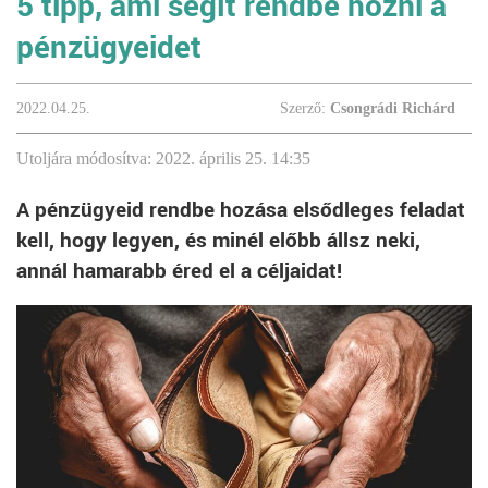
5 tipp, ami segít rendbe hozni a
pénzügyeidet
2022.04.25.
Szerző:
Csongrádi Richárd
Utoljára módosítva: 2022. április 25. 14:35
A pénzügyeid rendbe hozása elsődleges feladat
kell, hogy legyen, és minél előbb állsz neki,
annál hamarabb éred el a céljaidat!