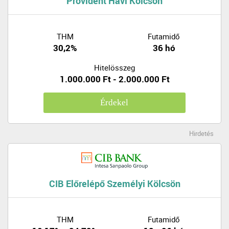
Provident Havi Kölcsön
THM
Futamidő
30,2%
36 hó
Hitelösszeg
1.000.000 Ft - 2.000.000 Ft
Érdekel
Hirdetés
CIB Előrelépő Személyi Kölcsön
THM
Futamidő