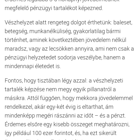
megfelelő pénzügyi tartalékot képezned.
Vészhelyzet alatt rengeteg dolgot érthetünk: baleset,
betegség, munkanélküliség, gyakorlatilag bármi
történhet, aminek következtében jövedelem nélkül
maradsz, vagy az lecsökken annyira, ami nem csak a
pénzügyi helyzetedet sodorja veszélybe, hanem a
mindennapi életedet is.
Fontos, hogy tisztában légy azzal: a vészhelyzeti
tartalék képzése nem megy egyik pillanatról a
másikra. Attól függően, hogy mekkora jövedelemmel
rendelkezel, akár egy-két évig is eltarthat, ám
mindenképp megéri rászánni az időt – és a pénzt.
Érdemes elsőre egy kisebb összeget meghatározni,
így például 100 ezer forintot, és, ha ezt sikerült