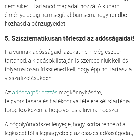
nem sikerül tartanod magadat hozzá! A kudarc
élménye pedig nem segít abban sem, hogy
rendbe
hozhasd a pénzügyeidet
.
5. Szisztematikusan törleszd az adósságaidat!
Ha vannak adósságaid, azokat nem elég észben
tartanod, a kiadások listáján is szerepelniük kell, és
folyamatosan frissítened kell, hogy épp hol tartasz a
visszafizetésükben.
Az
adósságtörlesztés
megkönnyítésére,
felgyorsítására és hatékonnyá tételére két startégia
forog közkézen: a hógolyó- és a lavinamódszer.
A hógolyómódszer lényege, hogy sorba rendezd a
legkisebbtől a legnagyobbig az összes adósságodat,