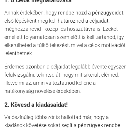
1. A célok meghatározása
Annak érdekében, hogy
rendbe hozd a pénzügyeidet
,
első lépésként meg kell határoznod a céljaidat,
méghozzá rövid-, közép- és hosszútávra is. Ezeket
emellett folyamatosan szem előtt is kell tartanod, így
elkerülheted a túlköltekezést, mivel a célok motivációt
jelenthetnek.
Érdemes azonban a céljaidat legalább évente egyszer
felülvizsgálni: tekintsd át, hogy mit sikerült elérned,
illetve mi az, amin változtatnod kellene a
hatékonyság növelése érdekében.
2. Kövesd a kiadásaidat!
Valószínűleg többször is hallottad már, hogy a
kiadások követése sokat segít a
pénzügyek rendbe