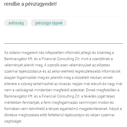
rendbe a pénzügyeidet
!
adósság
pénzügyi tippek
Az oldalon megjelent írás kifejezetten informáló jellegű és kizárólag a
Banknavigátor Kft. és a Financial Consulting Zrt. mint a szerzőknek a
véleményét jeleníti meg. A szerzők ezen véleményüket az előzetes
szakmai tájékozódásuk és az akkor elérhető legrészletesebb információk
alapján fogalmazták meg és jelenítik meg a közzétett írásban, ennek
ellenére a szöveg tartalmazhat az olvasás napján már elavult és/vagy már
nem a valóságnak mindenben megfelelő adatokat. Ennek megfelelően a
Banknavigátor Kft. és a Financial Consulting Zrt. a tévedés jogát teljes
mértékben fenntartják, a fenti megfogalmazás semmilyen módon és
formában nem tekinthető a tények egyértelmű megjelenítésének. Kérjük a
döntése meghozatala előtt feltétlenül tájékozódjon és kérjen szakmai
segítséget.