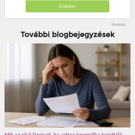
Érdekel
Hirdetés
További blogbejegyzések
Mik az első lépések, ha adósságspirálba kerültél?