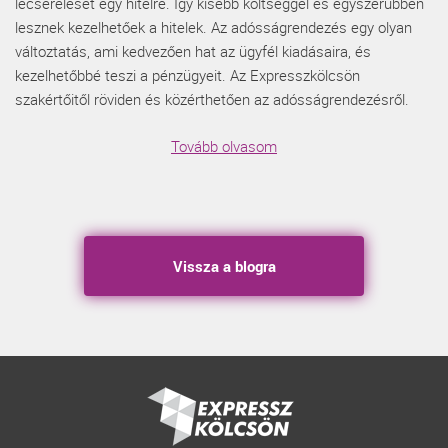
lecserélését egy hitelre. Így kisebb költséggel és egyszerűbben
lesznek kezelhetőek a hitelek. Az adósságrendezés egy olyan
változtatás, ami kedvezően hat az ügyfél kiadásaira, és
kezelhetőbbé teszi a pénzügyeit. Az Expresszkölcsön
szakértőitől röviden és közérthetően az adósságrendezésről.
Tovább olvasom
Vissza a blogra