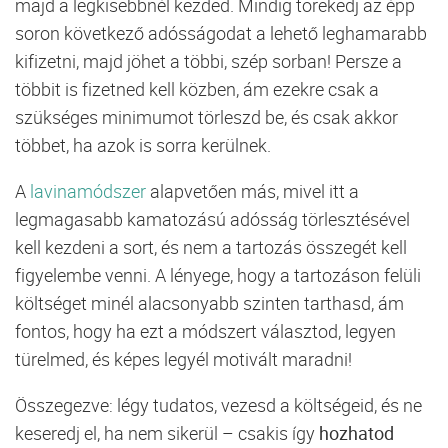
majd a legkisebbnél kezded. Mindig törekedj az épp
soron következő adósságodat a lehető leghamarabb
kifizetni, majd jöhet a többi, szép sorban! Persze a
többit is fizetned kell közben, ám ezekre csak a
szükséges minimumot törleszd be, és csak akkor
többet, ha azok is sorra kerülnek.
A
lavinamódszer
alapvetően más, mivel itt a
legmagasabb kamatozású adósság törlesztésével
kell kezdeni a sort, és nem a tartozás összegét kell
figyelembe venni. A lényege, hogy a tartozáson felüli
költséget minél alacsonyabb szinten tarthasd, ám
fontos, hogy ha ezt a módszert választod, legyen
türelmed, és képes legyél motivált maradni!
Összegezve: légy tudatos, vezesd a költségeid, és ne
keseredj el, ha nem sikerül – csakis így
hozhatod