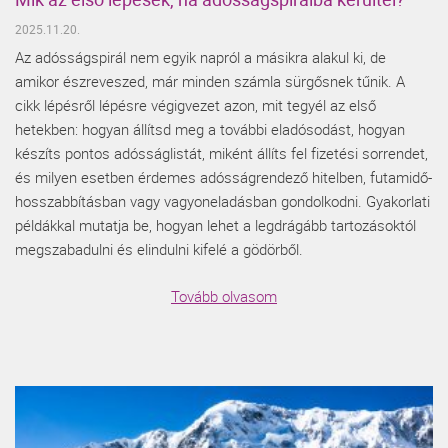
2025.11.20.
Az adósságspirál nem egyik napról a másikra alakul ki, de
amikor észreveszed, már minden számla sürgősnek tűnik. A
cikk lépésről lépésre végigvezet azon, mit tegyél az első
hetekben: hogyan állítsd meg a további eladósodást, hogyan
készíts pontos adósságlistát, miként állíts fel fizetési sorrendet,
és milyen esetben érdemes adósságrendező hitelben, futamidő-
hosszabbításban vagy vagyoneladásban gondolkodni. Gyakorlati
példákkal mutatja be, hogyan lehet a legdrágább tartozásoktól
megszabadulni és elindulni kifelé a gödörből.
Tovább olvasom