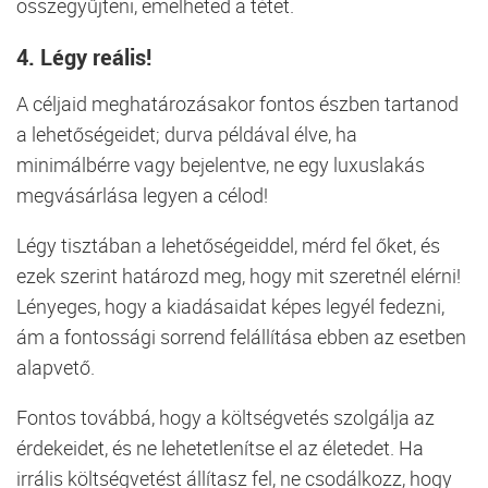
összegyűjteni, emelheted a tétet.
4. Légy reális!
A céljaid meghatározásakor fontos észben tartanod
a lehetőségeidet; durva példával élve, ha
minimálbérre vagy bejelentve, ne egy luxuslakás
megvásárlása legyen a célod!
Légy tisztában a lehetőségeiddel, mérd fel őket, és
ezek szerint határozd meg, hogy mit szeretnél elérni!
Lényeges, hogy a kiadásaidat képes legyél fedezni,
ám a fontossági sorrend felállítása ebben az esetben
alapvető.
Fontos továbbá, hogy a költségvetés szolgálja az
érdekeidet, és ne lehetetlenítse el az életedet. Ha
irrális költségvetést állítasz fel, ne csodálkozz, hogy