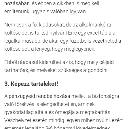
hozásában
, és ebben a cikkben is meg kell
említenünk, ugyanis valóban így van.
Nem csak a fix kiadásokat, de az alkalmankénti
költéseidet is tartsd nyilván! Erre egy excel tábla a
legalkalmasabb, de akár egy füzetbe is vezetheted a
költéseidet; a lényeg, hogy meglegyenek.
Ebből ráadásul kiderülhet az is, hogy mely céljaid
tarthatóak, és melyeket szükséges átgondolni.
3. Képezz tartalékot!
A
pénzügyeid rendbe hozása
mellett a biztonságra
való törekvés is elengedhetetlen, aminek
gyakorlatilag alfája és ómegája a megtakarítás.
Vészhelyzet esetén mindig legyen mihez nyúlni, ezért
érdemes legalább 3-6 hónapnyi jövedelmednek