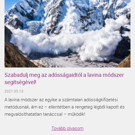
Szabadulj meg az adósságaidtól a lavina módszer
segítségével!
2021.05.13.
A lavina módszer az egyike a számtalan adósságkifizetési
metódusnak, ám ez – ellentétben a rengeteg légből kapott és
megvalósíthatatlan tanáccsal – működik!
Tovább olvasom