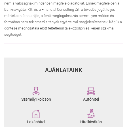
nem a valóságnak mindenben megfelelő adatokat. Ennek megfelelően a
Banknavigátor Kft. és a Financial Consulting Zrt. a tévedés jogát teljes
mértékben fenntartják, a fenti megfogalmazás semmilyen módon és
formában nem tekinthető a tények egyértelmű megjelenítésének. Kérjük a
döntése meghozatala előtt feltétlenül tájékozódjon és kérjen szakmai
segítséget.
AJÁNLATAINK
Személyi kölcsön
Autóhitel
Lakáshitel
Hitelkiváltás