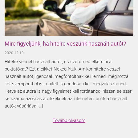
Mire figyeljünk, ha hitelre veszünk használt autót?
2020.12.10.
Hitelre vennél használt autót, és szeretnéd elkerülni a
buktatókat? Ezt a cikket Neked írtuk! Amikor hitelre veszel
használt autót, igencsak megfontoltnak kell lenned, méghozzá
két szempontból is: a hitelt is gondosan kell megválasztanod,
illetve az autóra is nagy figyelmet kell fordítanod, hiszen se szeri,
se száma azoknak a cikkeknek az interneten, amik a használt
autók vásárlása […]
Tovább olvasom