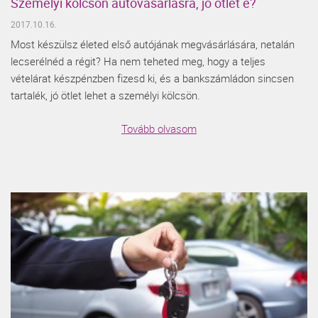
Személyi kölcsön autóvásárlásra, jó ötlet e?
2017.10.16.
Most készülsz életed első autójának megvásárlására, netalán
lecserélnéd a régit? Ha nem teheted meg, hogy a teljes
vételárat készpénzben fizesd ki, és a bankszámládon sincsen
tartalék, jó ötlet lehet a személyi kölcsön.
Tovább olvasom