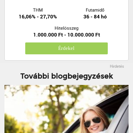
THM
Futamidő
16,06% - 27,70%
36 - 84 hó
Hitelösszeg
1.000.000 Ft - 10.000.000 Ft
Érdekel
Hirdetés
További blogbejegyzések