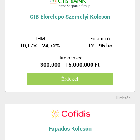
CIB Előrelépő Személyi Kölcsön
THM
Futamidő
10,17% - 24,72%
12 - 96 hó
Hitelösszeg
300.000 - 15.000.000 Ft
Érdekel
Hirdetés
Fapados Kölcsön