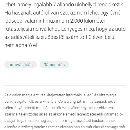
lehet, amely legalább 7 állandó ülőhellyel rendelkezik.
Ha használt autóról van szó, az nem lehet egy évnél
idősebb, valamint maximum 2.000 kilométer
futásteljesítményű lehet. Lényeges még, hogy az autó
az adásvételi szerződéstől számított 3 éven belül
nem adható el.
autóvásárlás
Támogatás
Az oldalon megjelent írás kifejezetten informáló jellegű és kizárólag a
Banknavigátor Kft. és a Financial Consulting Zrt. mint a szerzőknek a
véleményét jeleníti meg. A szerzők ezen véleményüket az előzetes
szakmai tájékozódásuk és az akkor elérhető legrészletesebb információk
alapján fogalmazták meg és jelenítik meg a közzétett írásban, ennek
ellenére a szöveg tartalmazhat az olvasás napján már elavult és/vagy már