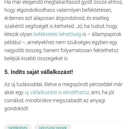
Ha már elegendő megtakarításod gyűlt össze ahhoz,
hogy elgondolkodhass valamilyen befektetésen,
érdemes azt alaposan átgondolnod, és esetleg
szakértő segítségét is kérheted. Jó, ha tudod, hogy
létezik olyan
befektetési lehetőség
is – állampapírok
például –, amelyekhez nem szükséges egyben egy
nagyobb összeg, hanem folyamatosan fektethetsz
beléjük kisebb összegeket is.
5. Indíts saját vállalkozást!
Az új tudásoddal, illetve a megspórolt pénzeddel már
akár egy
új vállalkozást is elindíthatsz
, ami, ha jól
csinálod, mindörökre megszabadít az anyagi
gondoktól!
befektetés
pénzügyi tippek