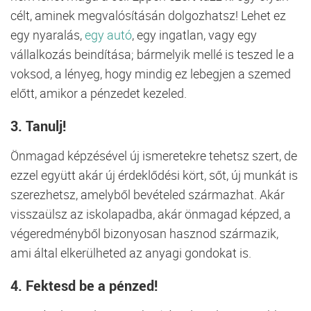
célt, aminek megvalósításán dolgozhatsz! Lehet ez
egy nyaralás,
egy autó
, egy ingatlan, vagy egy
vállalkozás beindítása; bármelyik mellé is teszed le a
voksod, a lényeg, hogy mindig ez lebegjen a szemed
előtt, amikor a pénzedet kezeled.
3. Tanulj!
Önmagad képzésével új ismeretekre tehetsz szert, de
ezzel együtt akár új érdeklődési kört, sőt, új munkát is
szerezhetsz, amelyből bevételed származhat. Akár
visszaülsz az iskolapadba, akár önmagad képzed, a
végeredményből bizonyosan hasznod származik,
ami által elkerülheted az anyagi gondokat is.
4. Fektesd be a pénzed!