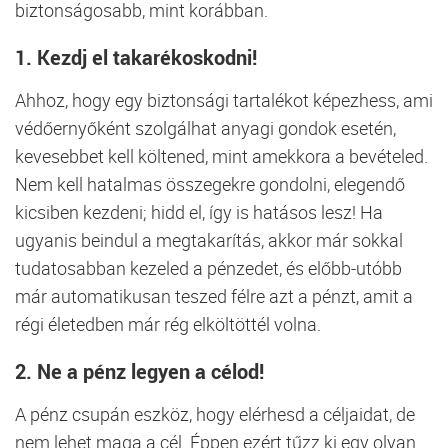
biztonságosabb, mint korábban.
1. Kezdj el takarékoskodni!
Ahhoz, hogy egy biztonsági tartalékot képezhess, ami
védőernyőként szolgálhat anyagi gondok esetén,
kevesebbet kell költened, mint amekkora a bevételed.
Nem kell hatalmas összegekre gondolni, elegendő
kicsiben kezdeni; hidd el, így is hatásos lesz! Ha
ugyanis beindul a megtakarítás, akkor már sokkal
tudatosabban kezeled a pénzedet, és előbb-utóbb
már automatikusan teszed félre azt a pénzt, amit a
régi életedben már rég elköltöttél volna.
2. Ne a pénz legyen a célod!
A pénz csupán eszköz, hogy elérhesd a céljaidat, de
nem lehet maga a cél. Éppen ezért tűzz ki egy olyan