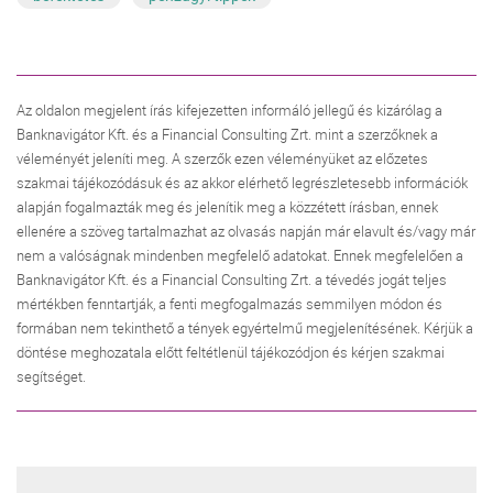
Az oldalon megjelent írás kifejezetten informáló jellegű és kizárólag a
Banknavigátor Kft. és a Financial Consulting Zrt. mint a szerzőknek a
véleményét jeleníti meg. A szerzők ezen véleményüket az előzetes
szakmai tájékozódásuk és az akkor elérhető legrészletesebb információk
alapján fogalmazták meg és jelenítik meg a közzétett írásban, ennek
ellenére a szöveg tartalmazhat az olvasás napján már elavult és/vagy már
nem a valóságnak mindenben megfelelő adatokat. Ennek megfelelően a
Banknavigátor Kft. és a Financial Consulting Zrt. a tévedés jogát teljes
mértékben fenntartják, a fenti megfogalmazás semmilyen módon és
formában nem tekinthető a tények egyértelmű megjelenítésének. Kérjük a
döntése meghozatala előtt feltétlenül tájékozódjon és kérjen szakmai
segítséget.