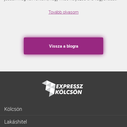
Tovább olvasom
Vissza a blogra
Kölcsön
Gyorskölcsön
Lakáshitel
Fogyasztóbarát személyi hitel