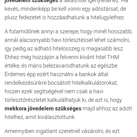
kevés, mindenképp be kell vonni egy adóstársat, de
plusz fedezetet is hozzáadhatunk a hitelügylethez.
A futamidőnek annyi a szerepe, hogy minél hosszabb,
annál alacsonyabb havi törlesztéssel lehet számolni,
így pedig az adható hitelösszeg is magasabb lesz.
Ehhez még hozzájön a felvenni kívánt hitel THM
értéke, és máris belezavarodhatunk az egészbe.
Érdemes épp ezért használni a bankok által
rendelkezésünkre bocsátott hitelkalkulátorokat,
hiszen ezek segítségével nem csak a havi
törlesztőrészletet kalkulálhatjuk ki, de azt is, hogy
mekkora jövedelem szükséges
majd ahhoz az adott
hitelhez, amit kiválasztottunk.
Amennyiben ingatlant szeretnél vásárolni, és ezt