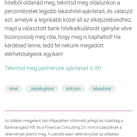
hitelből oldanád meg, tekintsd meg oldalunkon a
pénzintézetek legjobb lakáshitel-ajánlatait, és válaszd
azt, amelyik a leginkább közel áll az elképzeléseidhez,
majd a választott bank hitelkalkulátorát igénybe véve
bizonyosodj meg róla, hogy meg is kaphatod! Ha
kérdésed lenne, tedd fel nekünk megadott
elérhetőségeink egyikén!
Tekintsd meg partnerünk ajánlatait is itt!
Hitel
Jelzáloghitel
kölcsön
lakáshitel
Az oldalon megjelent írás kifejezetten informáló jellegű és kizárólag a
Banknavigátor Kft. és a Financial Consulting Zrt. mint a szerzőknek a
véleményét jeleníti meg. A szerzők ezen véleményüket az előzetes