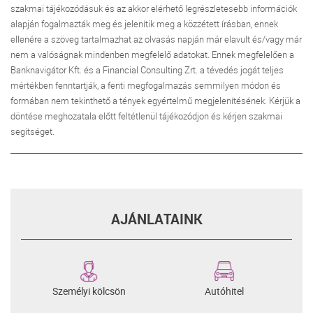
szakmai tájékozódásuk és az akkor elérhető legrészletesebb információk
alapján fogalmazták meg és jelenítik meg a közzétett írásban, ennek
ellenére a szöveg tartalmazhat az olvasás napján már elavult és/vagy már
nem a valóságnak mindenben megfelelő adatokat. Ennek megfelelően a
Banknavigátor Kft. és a Financial Consulting Zrt. a tévedés jogát teljes
mértékben fenntartják, a fenti megfogalmazás semmilyen módon és
formában nem tekinthető a tények egyértelmű megjelenítésének. Kérjük a
döntése meghozatala előtt feltétlenül tájékozódjon és kérjen szakmai
segítséget.
AJÁNLATAINK
Személyi kölcsön
Autóhitel