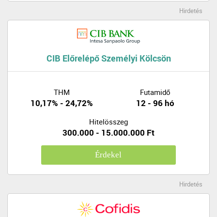
Hirdetés
CIB Előrelépő Személyi Kölcsön
THM
Futamidő
10,17% - 24,72%
12 - 96 hó
Hitelösszeg
300.000 - 15.000.000 Ft
Érdekel
Hirdetés