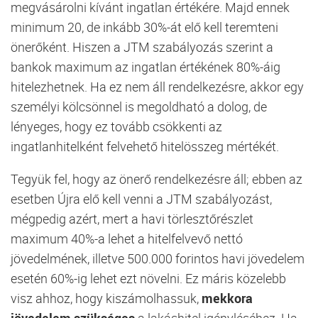
megvásárolni kívánt ingatlan értékére. Majd ennek
minimum 20, de inkább 30%-át elő kell teremteni
önerőként. Hiszen a JTM szabályozás szerint a
bankok maximum az ingatlan értékének 80%-áig
hitelezhetnek. Ha ez nem áll rendelkezésre, akkor egy
személyi kölcsönnel is megoldható a dolog, de
lényeges, hogy ez tovább csökkenti az
ingatlanhitelként felvehető hitelösszeg mértékét.
Tegyük fel, hogy az önerő rendelkezésre áll; ebben az
esetben Újra elő kell venni a JTM szabályozást,
mégpedig azért, mert a havi törlesztőrészlet
maximum 40%-a lehet a hitelfelvevő nettó
jövedelmének, illetve 500.000 forintos havi jövedelem
esetén 60%-ig lehet ezt növelni. Ez máris közelebb
visz ahhoz, hogy kiszámolhassuk,
mekkora
jövedelem szükséges
a lakáshitel igényléséhez. Ha