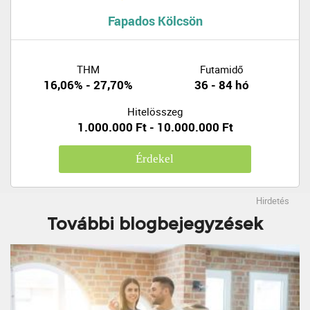
Fapados Kölcsön
THM
Futamidő
16,06% - 27,70%
36 - 84 hó
Hitelösszeg
1.000.000 Ft - 10.000.000 Ft
Érdekel
Hirdetés
További blogbejegyzések