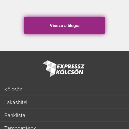
Vissza a blogra
Kölcsön
Gyorskölcsön
Lakáshitel
Fogyasztóbarát személyi hitel
Lakásvásárlás
Lakásfelújítási személyi kölcsön
Banklista
Fogyasztóbarát lakáshitel
Hitelkiváltás
CIB
Otthon Start hitel
Autóhitel
Támogatások