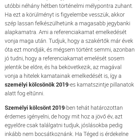
utóbbi néhány hétben történelmi mélypontra zuhant.
Ha ezt a körülményt is figyelembe vesszük, akkor
szép lassan felkészülhetünk a magasabb jegybanki
alapkamatra. Ami a referenciakamat emelkedését
vonja maga után. Tudjuk, hogy a szakértők már évek
óta ezt mondják, és mégsem történt semmi, azonban
jó tudni, hogy a referenciakamat emelését sosem
jelentik be előre, és ha bekövetkezik, az magával
vonja a hitelek kamatainak emelkedését is, így a
személyi kölcsönök 2019
-es kamatszintje pillanatok
alatt fog eltűnni.
Személyi kölcsönt 2019
-ben tehát határozottan
érdemes igényelni, de hogy mit hoz a jövő év, azt
egyelőre csak találgatni tudjuk, jóslásokba pedig
inkább nem bocsátkoznánk. Ha Téged is érdekelne