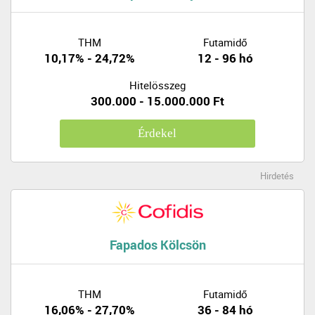
THM
Futamidő
10,17% - 24,72%
12 - 96 hó
Hitelösszeg
300.000 - 15.000.000 Ft
Érdekel
Hirdetés
Fapados Kölcsön
THM
Futamidő
16,06% - 27,70%
36 - 84 hó