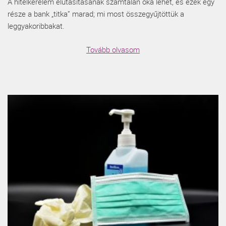
A hitelkérelem elutasításának számtalan oka lehet, és ezek egy
része a bank „titka” marad; mi most összegyűjtöttük a
leggyakoribbakat.
Tovább olvasom