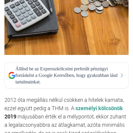
Állítsd be az Expresszkölcsönt preferált pénzügyi
forrásként a Google Keresőben, hogy gyakrabban lásd
tartalmainkat.
2012 óta megállás nélkül csökken a hitelek kamata,
ezzel együtt pedig a THM is. A
személyi kölcsönök
2019
májusában érték el a mélypontot, ekkor zuhant
a legalacsonyabbra az átlagkamat, azóta minimális
az emelkedés, de ez is csak tized százalékokban