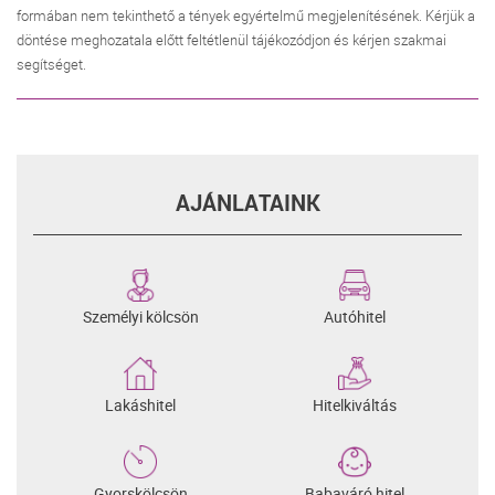
formában nem tekinthető a tények egyértelmű megjelenítésének. Kérjük a
döntése meghozatala előtt feltétlenül tájékozódjon és kérjen szakmai
segítséget.
AJÁNLATAINK
Személyi kölcsön
Autóhitel
Lakáshitel
Hitelkiváltás
Gyorskölcsön
Babaváró hitel