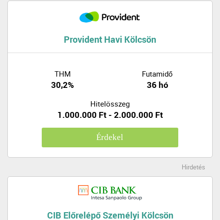
Provident Havi Kölcsön
THM
Futamidő
30,2%
36 hó
Hitelösszeg
1.000.000 Ft - 2.000.000 Ft
Érdekel
Hirdetés
CIB Előrelépő Személyi Kölcsön