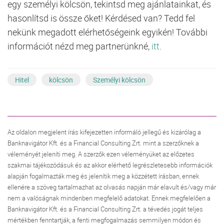
egy személyi kölcsön, tekintsd meg ajánlatainkat, és
hasonlítsd is össze őket! Kérdésed van? Tedd fel
nekünk megadott elérhetőségeink egyikén! További
információt nézd meg partnerünkné,
itt
.
Hitel
kölcsön
Személyi kölcsön
Az oldalon megjelent írás kifejezetten informáló jellegű és kizárólag a
Banknavigátor Kft. és a Financial Consulting Zrt. mint a szerzőknek a
véleményét jeleníti meg. A szerzők ezen véleményüket az előzetes
szakmai tájékozódásuk és az akkor elérhető legrészletesebb információk
alapján fogalmazták meg és jelenítik meg a közzétett írásban, ennek
ellenére a szöveg tartalmazhat az olvasás napján már elavult és/vagy már
nem a valóságnak mindenben megfelelő adatokat. Ennek megfelelően a
Banknavigátor Kft. és a Financial Consulting Zrt. a tévedés jogát teljes
mértékben fenntartják, a fenti megfogalmazás semmilyen módon és