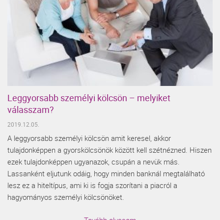
Leggyorsabb személyi kölcsön – melyiket
válasszam?
2019.12.05.
A leggyorsabb személyi kölcsön amit keresel, akkor
tulajdonképpen a gyorskölcsönök között kell szétnézned. Hiszen
ezek tulajdonképpen ugyanazok, csupán a nevük más.
Lassanként eljutunk odáig, hogy minden banknál megtalálható
lesz ez a hiteltípus, ami ki is fogja szorítani a piacról a
hagyományos személyi kölcsönöket.
Tovább olvasom