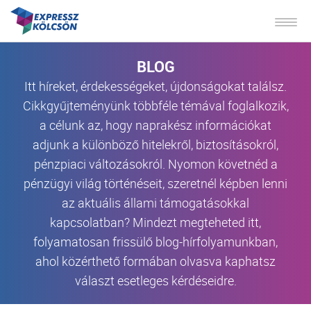
BLOG
Itt híreket, érdekességeket, újdonságokat találsz.
Cikkgyűjteményünk többféle témával foglalkozik,
a célunk az, hogy naprakész információkat
adjunk a különböző hitelekről, biztosításokról,
pénzpiaci változásokról. Nyomon követnéd a
pénzügyi világ történéseit, szeretnél képben lenni
az aktuális állami támogatásokkal
kapcsolatban? Mindezt megteheted itt,
folyamatosan frissülő blog-hírfolyamunkban,
ahol közérthető formában olvasva kaphatsz
választ esetleges kérdéseidre.