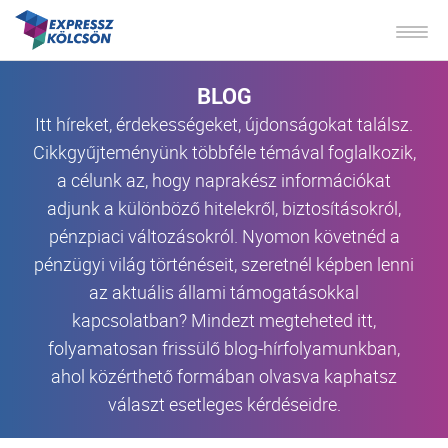
BLOG
Itt híreket, érdekességeket, újdonságokat találsz.
Cikkgyűjteményünk többféle témával foglalkozik,
a célunk az, hogy naprakész információkat
adjunk a különböző hitelekről, biztosításokról,
pénzpiaci változásokról. Nyomon követnéd a
pénzügyi világ történéseit, szeretnél képben lenni
az aktuális állami támogatásokkal
kapcsolatban? Mindezt megteheted itt,
folyamatosan frissülő blog-hírfolyamunkban,
ahol közérthető formában olvasva kaphatsz
választ esetleges kérdéseidre.