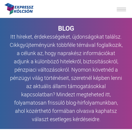
BLOG
Itt híreket, érdekességeket, újdonságokat találsz.
Cikkgyűjteményünk többféle témával foglalkozik,
a célunk az, hogy naprakész információkat
adjunk a különböző hitelekről, biztosításokról,
pénzpiaci változásokról. Nyomon követnéd a
pénzügyi világ történéseit, szeretnél képben lenni
az aktuális állami támogatásokkal
kapcsolatban? Mindezt megteheted itt,
folyamatosan frissülő blog-hírfolyamunkban,
ahol közérthető formában olvasva kaphatsz
választ esetleges kérdéseidre.