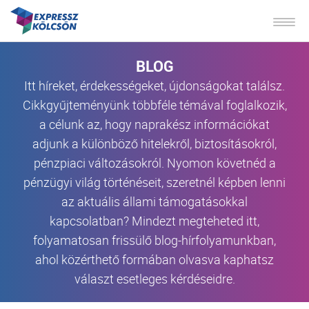
BLOG
Itt híreket, érdekességeket, újdonságokat találsz.
Cikkgyűjteményünk többféle témával foglalkozik,
a célunk az, hogy naprakész információkat
adjunk a különböző hitelekről, biztosításokról,
pénzpiaci változásokról. Nyomon követnéd a
pénzügyi világ történéseit, szeretnél képben lenni
az aktuális állami támogatásokkal
kapcsolatban? Mindezt megteheted itt,
folyamatosan frissülő blog-hírfolyamunkban,
ahol közérthető formában olvasva kaphatsz
választ esetleges kérdéseidre.