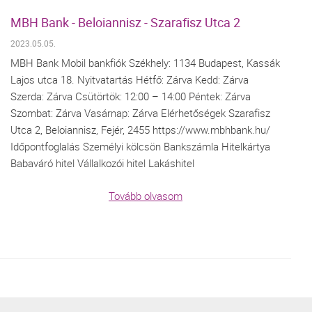
MBH Bank - Beloiannisz - Szarafisz Utca 2
2023.05.05.
MBH Bank Mobil bankfiók Székhely: 1134 Budapest, Kassák
Lajos utca 18. Nyitvatartás Hétfő: Zárva Kedd: Zárva
Szerda: Zárva Csütörtök: 12:00 – 14:00 Péntek: Zárva
Szombat: Zárva Vasárnap: Zárva Elérhetőségek Szarafisz
Utca 2, Beloiannisz, Fejér, 2455 https://www.mbhbank.hu/
Időpontfoglalás Személyi kölcsön Bankszámla Hitelkártya
Babaváró hitel Vállalkozói hitel Lakáshitel
Tovább olvasom